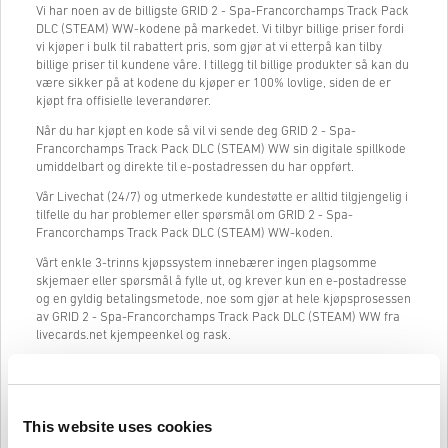
Vi har noen av de billigste GRID 2 - Spa-Francorchamps Track Pack
DLC (STEAM) WW-kodene på markedet. Vi tilbyr billige priser fordi
vi kjøper i bulk til rabattert pris, som gjør at vi etterpå kan tilby
billige priser til kundene våre. I tillegg til billige produkter så kan du
være sikker på at kodene du kjøper er 100% lovlige, siden de er
kjøpt fra offisielle leverandører.
Når du har kjøpt en kode så vil vi sende deg GRID 2 - Spa-
Francorchamps Track Pack DLC (STEAM) WW sin digitale spillkode
umiddelbart og direkte til e-postadressen du har oppført.
Vår Livechat (24/7) og utmerkede kundestøtte er alltid tilgjengelig i
tilfelle du har problemer eller spørsmål om GRID 2 - Spa-
Francorchamps Track Pack DLC (STEAM) WW-koden.
Vårt enkle 3-trinns kjøpssystem innebærer ingen plagsomme
skjemaer eller spørsmål å fylle ut, og krever kun en e-postadresse
og en gyldig betalingsmetode, noe som gjør at hele kjøpsprosessen
av GRID 2 - Spa-Francorchamps Track Pack DLC (STEAM) WW fra
livecards.net kjempeenkel og rask.
Slik fungerer det på Livecards.net
This website uses cookies
Ansvarsfraskrivelse