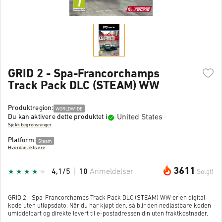
GRID 2 - Spa-Francorchamps
Track Pack DLC (STEAM) WW
Produktregion:
WORLDWIDE
United States
Du kan aktivere dette produktet i
Sjekk begrensninger
Platform:
Steam
Hvordan aktivere
3611
4,1/5
10
Anmeldelser
Solgt!
GRID 2 - Spa-Francorchamps Track Pack DLC (STEAM) WW er en digital
kode uten utløpsdato. Når du har kjøpt den, så blir den nedlastbare koden
umiddelbart og direkte levert til e-postadressen din uten fraktkostnader.