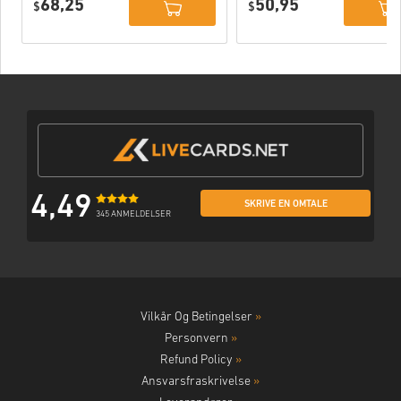
68,25
50,95
Deluxe Edition
$
(STEAM) EU
$
DLC PC (STEAM)
EU
4,49
SKRIVE EN OMTALE
345 ANMELDELSER
Vilkår Og Betingelser
»
Personvern
»
Refund Policy
»
Ansvarsfraskrivelse
»