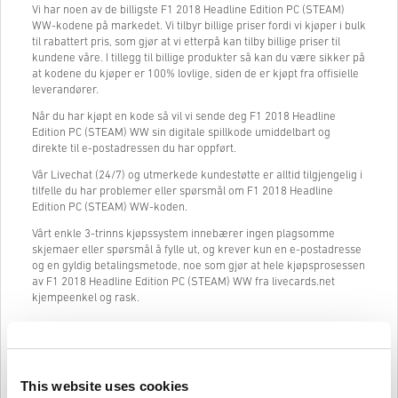
Vi har noen av de billigste F1 2018 Headline Edition PC (STEAM)
WW-kodene på markedet. Vi tilbyr billige priser fordi vi kjøper i bulk
til rabattert pris, som gjør at vi etterpå kan tilby billige priser til
kundene våre. I tillegg til billige produkter så kan du være sikker på
at kodene du kjøper er 100% lovlige, siden de er kjøpt fra offisielle
leverandører.
Når du har kjøpt en kode så vil vi sende deg F1 2018 Headline
Edition PC (STEAM) WW sin digitale spillkode umiddelbart og
direkte til e-postadressen du har oppført.
Vår Livechat (24/7) og utmerkede kundestøtte er alltid tilgjengelig i
tilfelle du har problemer eller spørsmål om F1 2018 Headline
Edition PC (STEAM) WW-koden.
Vårt enkle 3-trinns kjøpssystem innebærer ingen plagsomme
skjemaer eller spørsmål å fylle ut, og krever kun en e-postadresse
og en gyldig betalingsmetode, noe som gjør at hele kjøpsprosessen
av F1 2018 Headline Edition PC (STEAM) WW fra livecards.net
kjempeenkel og rask.
Slik fungerer det på Livecards.net
This website uses cookies
Ansvarsfraskrivelse