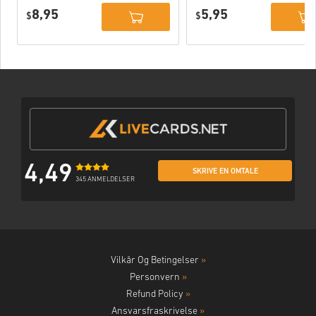
(STEAM) WW
8,95
5,95
$
$
4,49
SKRIVE EN OMTALE
345 ANMELDELSER
Vilkår Og Betingelser
»
Personvern
»
Refund Policy
»
Ansvarsfraskrivelse
»