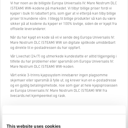
Vi har noen av de billigste Europa Universalis IV: Mare Nostrum DLC
(STEAM) WW-kodene på markedet. Vi tilbyr billige priser fordi vi
kjøper i bulk til rabattert pris, som gjør at vi etterpå kan tilby billige
priser til kundene våre. I tillegg til billige produkter så kan du være
sikker på at kodene du kjøper er 100% lovlige, siden de er kjøpt fra
offisielle leverandører.
Når du har kjøpt en kode så vil vi sende deg Europa Universalis IV:
Mare Nostrum DLC (STEAM) WW sin digitale spillkode umiddelbart
og direkte til e-postadressen du har oppført.
Vår Livechat (24/7) og utmerkede kundestøtte er alltid tilgjengelig i
tilfelle du har problemer eller spørsmål om Europa Universalis IV:
Mare Nostrum DLC (STEAM) WW-koden.
Vårt enkle 3-trinns kjøpssystem innebærer ingen plagsomme
skjemaer eller spørsmål å fylle ut, og krever kun en e-postadresse
og en gyldig betalingsmetode, noe som gjør at hele kjøpsprosessen
av Europa Universalis IV: Mare Nostrum DLC (STEAM) WW fra
livecards.net kjempeenkel og rask.
Slik fungerer det på Livecards.net
This website uses cookies
Ansvarsfraskrivelse