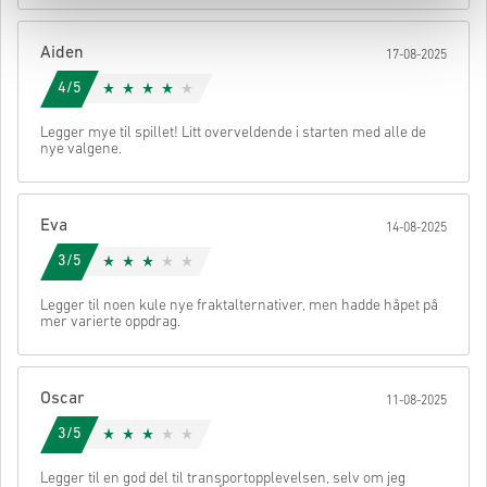
Når det er gjort, får du en e-post med en sikker lenke for å få
tilgang til koden din.
Aiden
17-08-2025
4/5
Legger mye til spillet! Litt overveldende i starten med alle de
nye valgene.
Eva
14-08-2025
3/5
Legger til noen kule nye fraktalternativer, men hadde håpet på
mer varierte oppdrag.
Oscar
11-08-2025
3/5
Legger til en god del til transportopplevelsen, selv om jeg