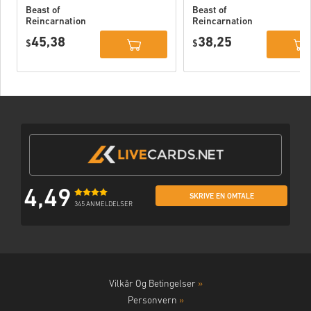
Beast of
Beast of
Reincarnation
Reincarnation
Deluxe Edition
PC (STEAM)
45,38
38,25
PC (STEAM)
$
$
4,49
SKRIVE EN OMTALE
345 ANMELDELSER
Vilkår Og Betingelser
»
Personvern
»