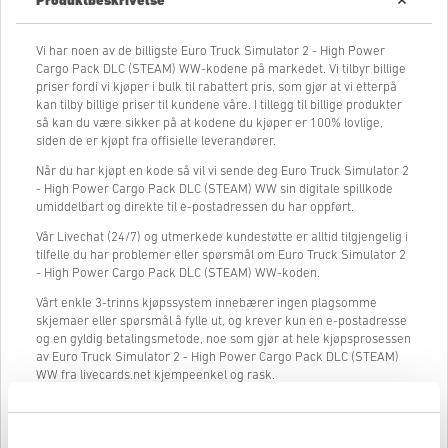
Produktbeskrivelse
Vi har noen av de billigste Euro Truck Simulator 2 - High Power
Cargo Pack DLC (STEAM) WW-kodene på markedet. Vi tilbyr billige
priser fordi vi kjøper i bulk til rabattert pris, som gjør at vi etterpå
kan tilby billige priser til kundene våre. I tillegg til billige produkter
så kan du være sikker på at kodene du kjøper er 100% lovlige,
siden de er kjøpt fra offisielle leverandører.
Når du har kjøpt en kode så vil vi sende deg Euro Truck Simulator 2
- High Power Cargo Pack DLC (STEAM) WW sin digitale spillkode
umiddelbart og direkte til e-postadressen du har oppført.
Vår Livechat (24/7) og utmerkede kundestøtte er alltid tilgjengelig i
tilfelle du har problemer eller spørsmål om Euro Truck Simulator 2
- High Power Cargo Pack DLC (STEAM) WW-koden.
Vårt enkle 3-trinns kjøpssystem innebærer ingen plagsomme
skjemaer eller spørsmål å fylle ut, og krever kun en e-postadresse
og en gyldig betalingsmetode, noe som gjør at hele kjøpsprosessen
av Euro Truck Simulator 2 - High Power Cargo Pack DLC (STEAM)
WW fra livecards.net kjempeenkel og rask.
Slik fungerer det på Livecards.net