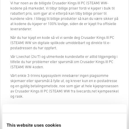
Vi har noen av de billigste Crusader Kings III PC (STEAM) WW-
kodene på markedet. Vi tilbyr billige priser fordi vi kjøper i bulk til
rabattert pris, som gjør at vi etterpå kan tilby billige priser til
kundene våre. I tillegg til billige produkter så kan du være sikker på
at kodene du kjøper er 100% lovlige, siden de er kjøpt fra offisielle
leverandører.
Når du har kjøpt en kode så vil vi sende deg Crusader Kings III PC
(STEAM) WW sin digitale spillkode umiddelbart og direkte til e-
postadressen du har oppført.
Vår Livechat (24/7) og utmerkede kundestøtte er alltid tilgjengelig i
tilfelle du har problemer eller spørsmål om Crusader Kings III PC
(STEAM) WW-koden.
Vårt enkle 3-trinns kjøpssystem innebærer ingen plagsomme
skjemaer eller spørsmål å fylle ut, og krever kun en e-postadresse
og en gyldig betalingsmetode, noe som gjør at hele kjøpsprosessen
av Crusader Kings III PC (STEAM) WW fra livecards.net kjempeenkel
og rask.
Slik fungerer det på Livecards.net
This website uses cookies
Ansvarsfraskrivelse