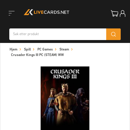
Toggle
Hjem
Spill
PC Games
Steam
navigation
Crusader Kings III PC (STEAM) WW