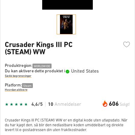
Crusader Kings III PC
(STEAM) WW
Produktregion:
WORLDWIDE
United States
Du kan aktivere dette produktet i
Sjekk begrensninger
Platform:
Steam
Hvordan aktivere
606
4,6/5
10
Anmeldelser
Solgt!
Crusader Kings III PC (STEAM) WW er en digital kode uten utløpsdato. Når
du har kjøpt den, så blir den nedlastbare koden umiddelbart og direkte
levert til e-postadressen din uten fraktkostnader.