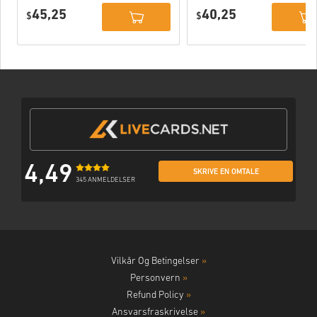
Deluxe Edition
PC (STEAM)
45,25
40,25
PC (STEAM)
$
$
4,49
SKRIVE EN OMTALE
345 ANMELDELSER
Vilkår Og Betingelser
»
Personvern
»
Refund Policy
»
Ansvarsfraskrivelse
»