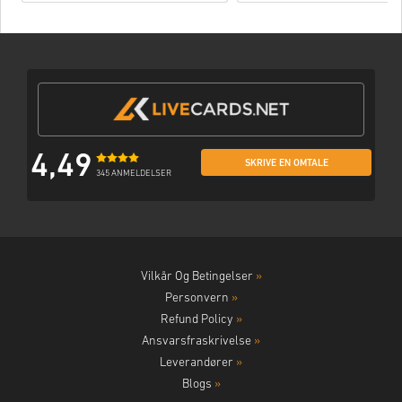
4,49
SKRIVE EN OMTALE
345 ANMELDELSER
Vilkår Og Betingelser
»
Personvern
»
Refund Policy
»
Ansvarsfraskrivelse
»
Leverandører
»
Blogs
»