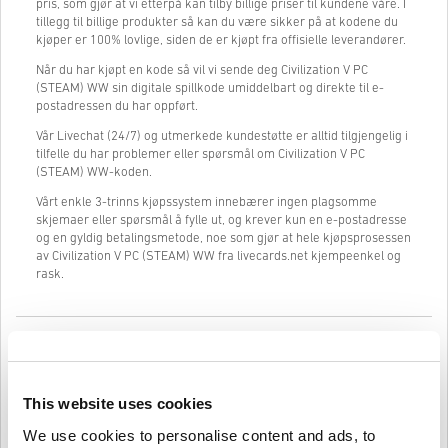
pris, som gjør at vi etterpå kan tilby billige priser til kundene våre. I
tillegg til billige produkter så kan du være sikker på at kodene du
kjøper er 100% lovlige, siden de er kjøpt fra offisielle leverandører.
Når du har kjøpt en kode så vil vi sende deg Civilization V PC
(STEAM) WW sin digitale spillkode umiddelbart og direkte til e-
postadressen du har oppført.
Vår Livechat (24/7) og utmerkede kundestøtte er alltid tilgjengelig i
tilfelle du har problemer eller spørsmål om Civilization V PC
(STEAM) WW-koden.
Vårt enkle 3-trinns kjøpssystem innebærer ingen plagsomme
skjemaer eller spørsmål å fylle ut, og krever kun en e-postadresse
og en gyldig betalingsmetode, noe som gjør at hele kjøpsprosessen
av Civilization V PC (STEAM) WW fra livecards.net kjempeenkel og
rask.
Slik fungerer det på Livecards.net
Ansvarsfraskrivelse
Ny på Livecards.net? Å kjøpe digitale koder er raskt og enkelt:
This website uses cookies
We use cookies to personalise content and ads, to
Forhåndsbestillings
-produkter vil bli levert før eller på