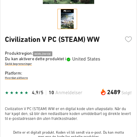
Civilization V PC (STEAM) WW
Produktregion:
WORLDWIDE
United States
Du kan aktivere dette produktet i
Sjekk begrensninger
Platform:
Hvordan aktivere
2489
4,9/5
10
Anmeldelser
Solgt!
Civilization V PC (STEAM) WW er en digital kode uten utløpsdato. Når du
har kjøpt den, så blir den nedlastbare koden umiddelbart og direkte levert
til e-postadressen din uten fraktkostnader.
Dette er et digitalt produkt. Koden vil bli sendt via e-post. Du kan motta
mer enn én kode for enkelte produkter.