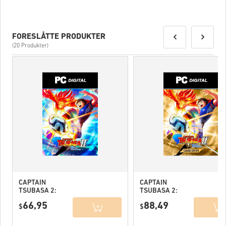
FORESLÅTTE PRODUKTER
(20 Produkter)
CAPTAIN
CAPTAIN
TSUBASA 2:
TSUBASA 2:
WORLD
WORLD
66,95
88,49
FIGHTERS PC
$
FIGHTERS
$
(STEAM) EU
Deluxe Edition
PC (STEAM) EU