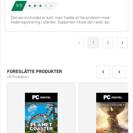
3/5
Deluxe-innholdet er kult, men hadde et lite problem med
koderegistrering i starten. Supporten fikset det raskt, da.
1
2
FORESLÅTTE PRODUKTER
(10 Produkter)