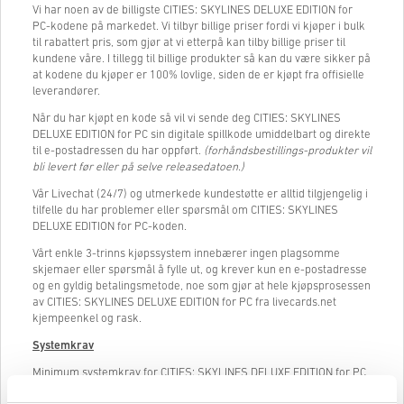
Vi har noen av de billigste CITIES: SKYLINES DELUXE EDITION for
PC-kodene på markedet. Vi tilbyr billige priser fordi vi kjøper i bulk
til rabattert pris, som gjør at vi etterpå kan tilby billige priser til
kundene våre. I tillegg til billige produkter så kan du være sikker på
at kodene du kjøper er 100% lovlige, siden de er kjøpt fra offisielle
leverandører.
Når du har kjøpt en kode så vil vi sende deg CITIES: SKYLINES
DELUXE EDITION for PC sin digitale spillkode umiddelbart og direkte
til e-postadressen du har oppført.
(forhåndsbestillings-produkter vil
bli levert før eller på selve releasedatoen.)
Vår Livechat (24/7) og utmerkede kundestøtte er alltid tilgjengelig i
tilfelle du har problemer eller spørsmål om CITIES: SKYLINES
DELUXE EDITION for PC-koden.
Vårt enkle 3-trinns kjøpssystem innebærer ingen plagsomme
skjemaer eller spørsmål å fylle ut, og krever kun en e-postadresse
og en gyldig betalingsmetode, noe som gjør at hele kjøpsprosessen
av CITIES: SKYLINES DELUXE EDITION for PC fra livecards.net
kjempeenkel og rask.
System
krav
Minimum systemkrav for CITIES: SKYLINES DELUXE EDITION for PC