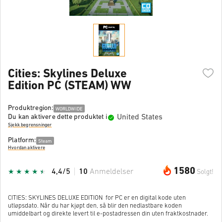
Cities: Skylines Deluxe
Edition PC (STEAM) WW
Produktregion:
WORLDWIDE
United States
Du kan aktivere dette produktet i
Sjekk begrensninger
Platform:
Steam
Hvordan aktivere
1580
4,4/5
10
Anmeldelser
Solgt!
CITIES: SKYLINES DELUXE EDITION for PC er en digital kode uten
utløpsdato. Når du har kjøpt den, så blir den nedlastbare koden
umiddelbart og direkte levert til e-postadressen din uten fraktkostnader.