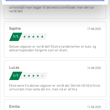
• Velg ønsket betalingsmetode
Deluxe-utgaven har noen kule ekstra ting. Det tok litt tid å finne
• Fullfør bestillingen
ut hvordan man legger til det ekstra innholdet, men det var
verdt det!
Når det er gjort, får du en e-post med en sikker lenke for å få
tilgang til koden din.
Sophia
17-08-2025
5/5
Deluxe-utgaven er verdt det! Ekstra landemerker er kule, og
aktiveringskoden fungerte som en drøm.
Lucas
14-08-2025
4/5
Ekstraene fra deluxe-utgaven er verdt det. Det tok litt tid å finne
ut hvordan man løste det inn, men nå er alt bra.
Emilia
11-08-2025