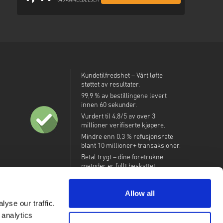
345 ANMELDELSER
Kundetilfredshet – Vårt løfte
støttet av resultater.
99,9 % av bestillingene levert
innen 60 sekunder.
Vurdert til 4,8/5 av over 3
millioner verifiserte kjøpere.
Mindre enn 0,3 % refusjonsrate
blant 10 millioner+ transaksjoner.
Betal trygt – dine foretrukne
metoder er fullt beskyttet.
Allow all
yse our traffic.
 analytics