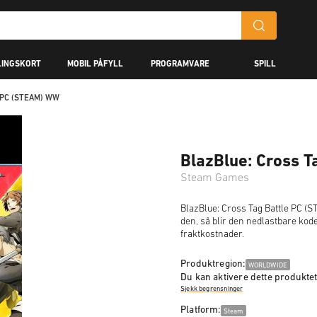
LINGSKORT
MOBIL PÅFYLL
PROGRAMVARE
SPILL
le PC (STEAM) WW
BlazBlue: Cross 
Steam Games
BlazBlue: Cross Tag Battle PC (S
den, så blir den nedlastbare kode
fraktkostnader.
Produktregion:
WORLDWIDE
Du kan aktivere dette produktet
Sjekk begrensninger
Platform:
Steam