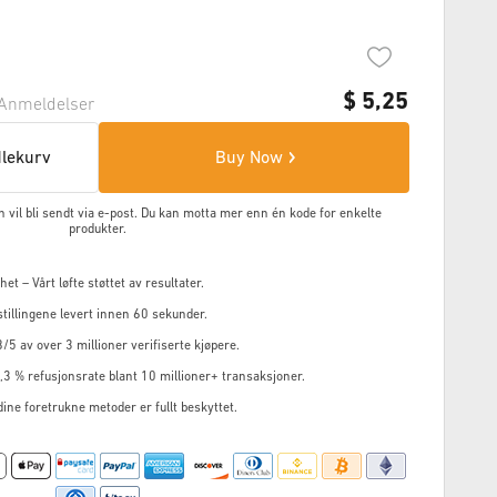
$
5,25
Anmeldelser
dlekurv
Buy Now
en vil bli sendt via e-post. Du kan motta mer enn én kode for enkelte
produkter.
et – Vårt løfte støttet av resultater.
tillingene levert innen 60 sekunder.
8/5 av over 3 millioner verifiserte kjøpere.
3 % refusjonsrate blant 10 millioner+ transaksjoner.
 dine foretrukne metoder er fullt beskyttet.