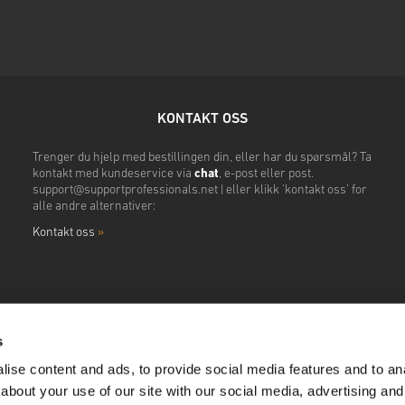
KONTAKT OSS
Trenger du hjelp med bestillingen din, eller har du spørsmål? Ta
kontakt med kundeservice via
chat
, e-post eller post.
support@supportprofessionals.net
| eller klikk ‘kontakt oss’ for
alle andre alternativer:
Kontakt oss
»
s
ise content and ads, to provide social media features and to anal
about your use of our site with our social media, advertising and