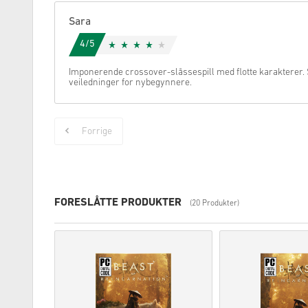
Sara
4/5
Imponerende crossover-slåssespill med flotte karakterer. S
veiledninger for nybegynnere.
Forrige
FORESLÅTTE PRODUKTER
(20 Produkter)