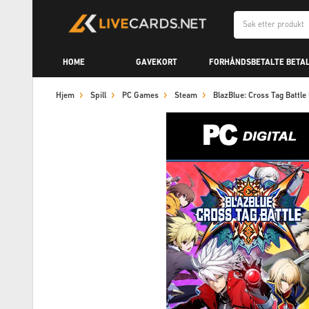
HOME
GAVEKORT
FORHÅNDSBETALTE BETA
Hjem
Spill
PC Games
Steam
BlazBlue: Cross Tag Batt