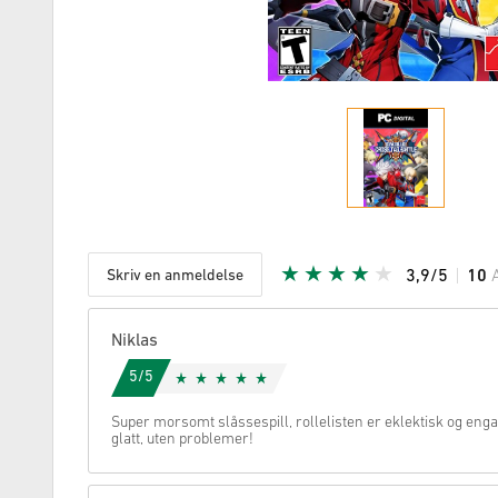
Skriv en anmeldelse
3,9/5
10
Gitt stjer
Niklas
5/5
Super morsomt slåssespill, rollelisten er eklektisk og eng
glatt, uten problemer!