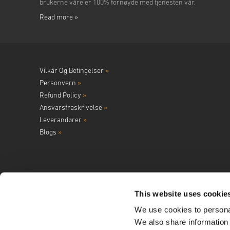
brukerne våre er 100% fornøyde med tjenesten vår.
Read more »
Vilkår Og Betingelser
»
Personvern
»
Refund Policy
»
Ansvarsfraskrivelse
»
Leverandører
»
Blogs
»
This website uses cookie
We use cookies to personal
Følg oss på
We also share information 