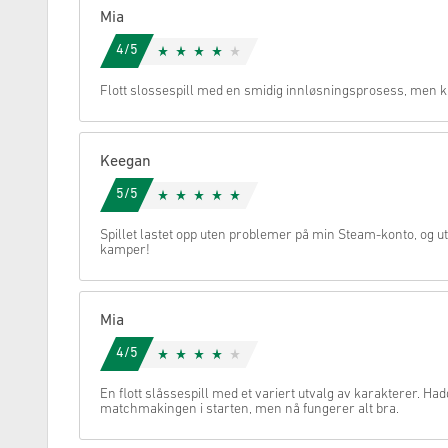
Mia
Avbryt
4/5
Flott slossespill med en smidig innløsningsprosess, men ku
Keegan
5/5
Spillet lastet opp uten problemer på min Steam-konto, og utv
kamper!
Mia
4/5
En flott slåssespill med et variert utvalg av karakterer. Ha
matchmakingen i starten, men nå fungerer alt bra.