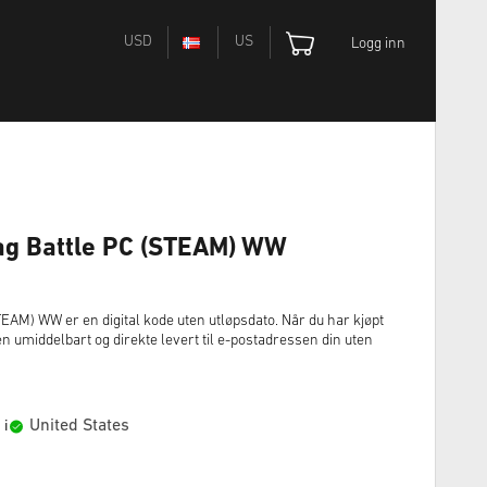
USD
US
Logg inn
Tag Battle PC (STEAM) WW
TEAM) WW er en digital kode uten utløpsdato. Når du har kjøpt
n umiddelbart og direkte levert til e-postadressen din uten
United States
 i