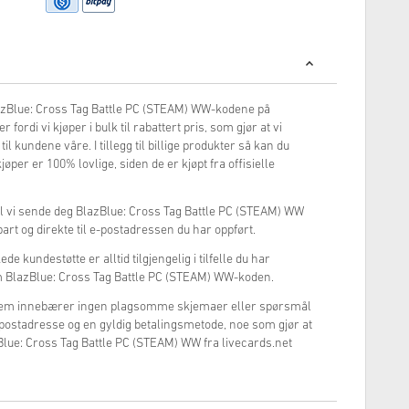
BlazBlue: Cross Tag Battle PC (STEAM) WW-kodene på
r fordi vi kjøper i bulk til rabattert pris, som gjør at vi
 til kundene våre. I tillegg til billige produkter så kan du
øper er 100% lovlige, siden de er kjøpt fra offisielle
il vi sende deg BlazBlue: Cross Tag Battle PC (STEAM) WW
bart og direkte til e-postadressen du har oppført.
e kundestøtte er alltid tilgjengelig i tilfelle du har
 BlazBlue: Cross Tag Battle PC (STEAM) WW-koden.
stem innebærer ingen plagsomme skjemaer eller spørsmål
e-postadresse og en gyldig betalingsmetode, noe som gjør at
lue: Cross Tag Battle PC (STEAM) WW fra livecards.net