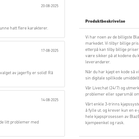
20-08-2025
Send
Produktbeskrivelse
nne hatt flere karakterer.
Vi har noen av de billigste 
markedet. Vi tilbyr billige prise
etterpå kan tilby billige priser
17-08-2025
være sikker på at kodene du kj
leverandører.
Når du har kjøpt en kode så v
alget av jagerfly er solid! Rå
sin digitale spillkode umiddel
Vår Livechat (24/7) og utmerked
problemer eller spørsmål om
14-08-2025
Vårt enkle 3-trinns kjøpssy
å fylle ut, og krever kun en 
hele kjøpsprosessen av BlazB
dde litt problemer med
kjempeenkel og rask.