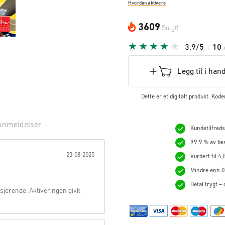
Hvordan aktivere
3609
Solgt!
3,9/5
10
Legg til i han
Dette er et digitalt produkt. Kod
Anmeldelser
Kundetilfredsh
99,9 % av bes
ne:
23-08-2025
Vurdert til 4,
Mindre enn 0,
Betal trygt –
asjerende. Aktiveringen gikk