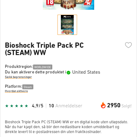
Bioshock Triple Pack PC
(STEAM) WW
Produktregion:
WORLDWIDE
United States
Du kan aktivere dette produktet i
Sjekk begrensninger
Platform:
Steam
Hvordan aktivere
2950
4,9/5
10
Anmeldelser
Solgt!
Bioshock Triple Pack PC (STEAM) WW er en digital kode uten utløpsdato.
Når du har kjøpt den, så blir den nedlastbare koden umiddelbart og
direkte levert til e-postadressen din uten fraktkostnader.