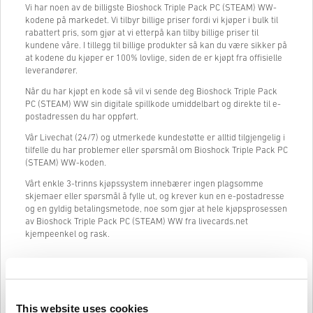
Vi har noen av de billigste Bioshock Triple Pack PC (STEAM) WW-
kodene på markedet. Vi tilbyr billige priser fordi vi kjøper i bulk til
rabattert pris, som gjør at vi etterpå kan tilby billige priser til
kundene våre. I tillegg til billige produkter så kan du være sikker på
at kodene du kjøper er 100% lovlige, siden de er kjøpt fra offisielle
leverandører.
Når du har kjøpt en kode så vil vi sende deg Bioshock Triple Pack
PC (STEAM) WW sin digitale spillkode umiddelbart og direkte til e-
postadressen du har oppført.
Vår Livechat (24/7) og utmerkede kundestøtte er alltid tilgjengelig i
tilfelle du har problemer eller spørsmål om Bioshock Triple Pack PC
(STEAM) WW-koden.
Vårt enkle 3-trinns kjøpssystem innebærer ingen plagsomme
skjemaer eller spørsmål å fylle ut, og krever kun en e-postadresse
og en gyldig betalingsmetode, noe som gjør at hele kjøpsprosessen
av Bioshock Triple Pack PC (STEAM) WW fra livecards.net
kjempeenkel og rask.
Slik fungerer det på Livecards.net
This website uses cookies
Ansvarsfraskrivelse