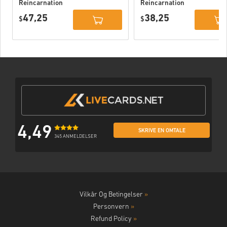
Reincarnation
Reincarnation
Deluxe Edition
PC (STEAM)
47,25
38,25
PC (STEAM)
$
$
4,49
SKRIVE EN OMTALE
345 ANMELDELSER
Vilkår Og Betingelser
»
Personvern
»
Refund Policy
»