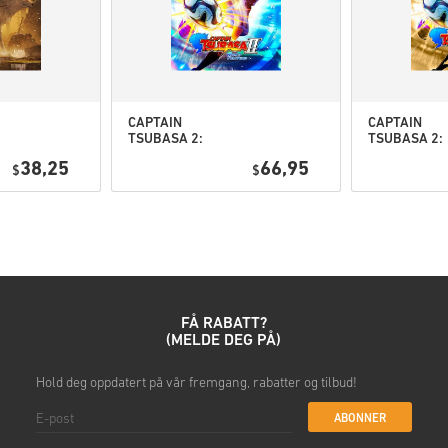
• Velg produktet ditt
• Skriv inn e-postadressen d
• Velg ønsket betalingsmetod
• Fullfør bestillingen
Når det er gjort, får du en e-p
CAPTAIN
CAPTAIN
TSUBASA 2:
TSUBASA 2:
WORLD
WORLD
38,25
66,95
$
FIGHTERS PC
$
FIGHTERS
(STEAM) EU
Deluxe Editi
PC (STEAM) 
FÅ RABATT?
(MELDE DEG PÅ)
Hold deg oppdatert på vår fremgang, rabatter og tilbud!
ABONNER