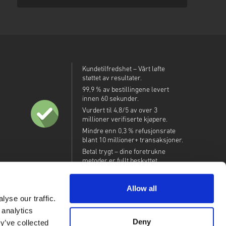
Kundetilfredshet – Vårt løfte
støttet av resultater.
99,9 % av bestillingene levert
innen 60 sekunder.
Vurdert til 4,8/5 av over 3
millioner verifiserte kjøpere.
Mindre enn 0,3 % refusjonsrate
blant 10 millioner+ transaksjoner.
Betal trygt – dine foretrukne
metoder er fullt beskyttet.
Allow all
yse our traffic.
 analytics
Deny
y’ve collected