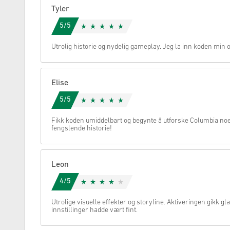
Tyler
Avbryt
5/5
Utrolig historie og nydelig gameplay. Jeg la inn koden min o
Elise
5/5
Fikk koden umiddelbart og begynte å utforske Columbia noe
fengslende historie!
Leon
4/5
Utrolige visuelle effekter og storyline. Aktiveringen gikk gla
innstillinger hadde vært fint.