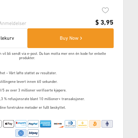
$
3,95
Anmeldelser
dlekurv
Buy Now
en vil bli sendt via e-post. Du kan motta mer enn én kode for enkelte
produkter.
et – Vårt løfte støttet av resultater.
tillingene levert innen 60 sekunder.
8/5 av over 3 millioner verifiserte kjøpere.
3 % refusjonsrate blant 10 millioner+ transaksjoner.
 dine foretrukne metoder er fullt beskyttet.