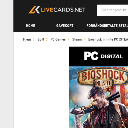
HOME
GAVEKORT
FORHÅNDSBETALTE BETA
Hjem
Spill
PC Games
Steam
Bioshock Infinite PC (ST