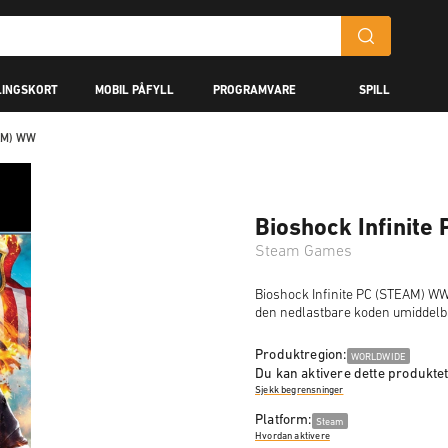
LINGSKORT
MOBIL PÅFYLL
PROGRAMVARE
SPILL
EAM) WW
Bioshock Infinit
Steam Games
Bioshock Infinite PC (STEAM) WW e
den nedlastbare koden umiddelbar
Produktregion:
WORLDWIDE
Du kan aktivere dette produktet
Sjekk begrensninger
Platform:
Steam
Hvordan aktivere