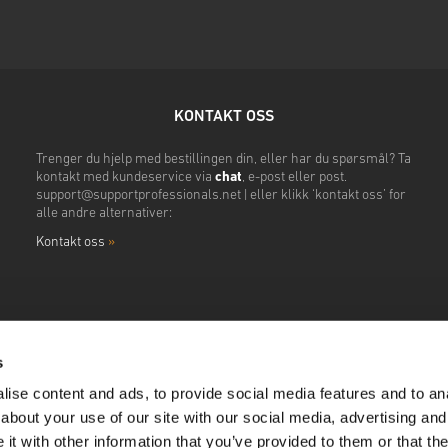
KONTAKT OSS
Trenger du hjelp med bestillingen din, eller har du spørsmål? Ta
kontakt med kundeservice via
chat
, e-post eller post.
support@supportprofessionals.net
| eller klikk ‘kontakt oss’ for
alle andre alternativer:
Kontakt oss
»
s
ise content and ads, to provide social media features and to anal
about your use of our site with our social media, advertising and
t with other information that you’ve provided to them or that the