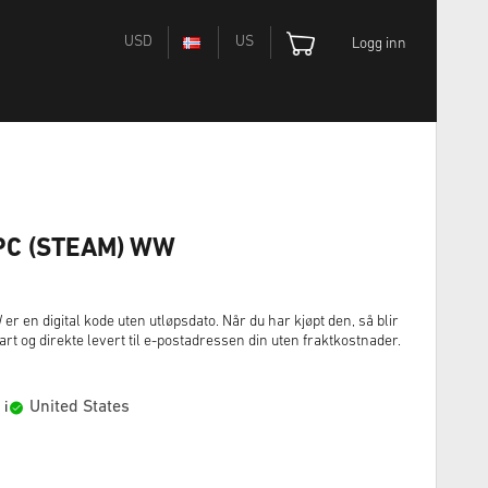
USD
US
Logg inn
e PC (STEAM) WW
r en digital kode uten utløpsdato. Når du har kjøpt den, så blir
t og direkte levert til e-postadressen din uten fraktkostnader.
United States
 i