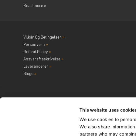
Read more »
Vilkår Og Betingelser
»
Personvern
»
Refund Policy
»
Ansvarsfraskrivelse
»
Leverandører
»
Blogs
»
This website uses cookie
We use cookies to personal
Følg oss på
We also share information 
partners who may combine i