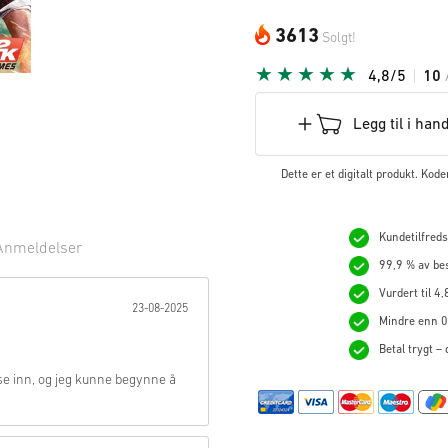
3613
Solgt!
4,8/5
10
Legg til i han
Dette er et digitalt produkt. Kod
Kundetilfredsh
Anmeldelser
99,9 % av bes
ne:
Vurdert til 4,
23-08-2025
Mindre enn 0,
Betal trygt –
øse inn, og jeg kunne begynne å