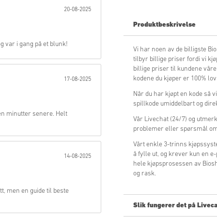
20-08-2025
Send
Produktbeskrivelse
g var i gang på et blunk!
Vi har noen av de billigste 
tilbyr billige priser fordi vi kj
billige priser til kundene våre.
kodene du kjøper er 100% lovli
17-08-2025
Når du har kjøpt en kode så v
spillkode umiddelbart og dire
n minutter senere. Helt
Vår Livechat (24/7) og utmerked
problemer eller spørsmål om
Vårt enkle 3-trinns kjøpssy
å fylle ut, og krever kun en 
14-08-2025
hele kjøpsprosessen av Biosh
og rask.
tt, men en guide til beste
Slik fungerer det på Livec