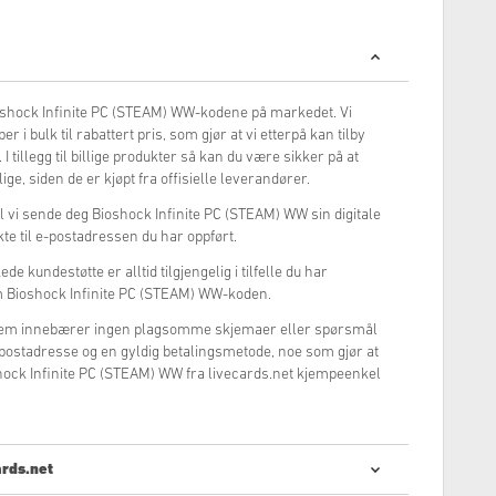
Bioshock Infinite PC (STEAM) WW-kodene på markedet. Vi
øper i bulk til rabattert pris, som gjør at vi etterpå kan tilby
 I tillegg til billige produkter så kan du være sikker på at
ge, siden de er kjøpt fra offisielle leverandører.
il vi sende deg Bioshock Infinite PC (STEAM) WW sin digitale
kte til e-postadressen du har oppført.
e kundestøtte er alltid tilgjengelig i tilfelle du har
 Bioshock Infinite PC (STEAM) WW-koden.
stem innebærer ingen plagsomme skjemaer eller spørsmål
e-postadresse og en gyldig betalingsmetode, noe som gjør at
ock Infinite PC (STEAM) WW fra livecards.net kjempeenkel
ards.net