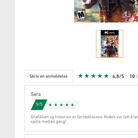
Skriv en anmeldelse
4,8/5
10
Gitt stjer
Sara
5/5
Grafikken og historien er førsteklasses. Koden var lett å l
spille med en gang!