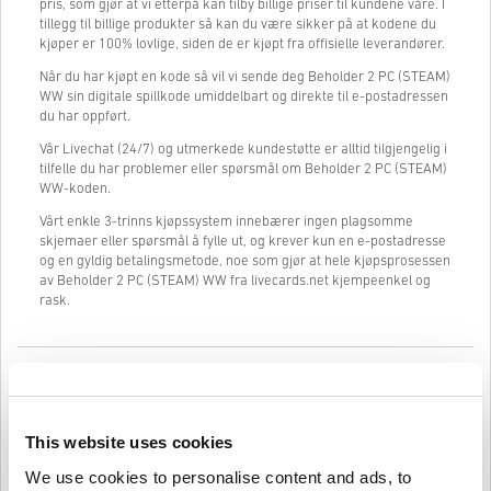
pris, som gjør at vi etterpå kan tilby billige priser til kundene våre. I
tillegg til billige produkter så kan du være sikker på at kodene du
kjøper er 100% lovlige, siden de er kjøpt fra offisielle leverandører.
Når du har kjøpt en kode så vil vi sende deg Beholder 2 PC (STEAM)
WW sin digitale spillkode umiddelbart og direkte til e-postadressen
du har oppført.
Vår Livechat (24/7) og utmerkede kundestøtte er alltid tilgjengelig i
tilfelle du har problemer eller spørsmål om Beholder 2 PC (STEAM)
WW-koden.
Vårt enkle 3-trinns kjøpssystem innebærer ingen plagsomme
skjemaer eller spørsmål å fylle ut, og krever kun en e-postadresse
og en gyldig betalingsmetode, noe som gjør at hele kjøpsprosessen
av Beholder 2 PC (STEAM) WW fra livecards.net kjempeenkel og
rask.
Slik fungerer det på Livecards.net
Ansvarsfraskrivelse
Ny på Livecards.net? Å kjøpe digitale koder er raskt og enkelt:
This website uses cookies
We use cookies to personalise content and ads, to
Forhåndsbestillings
-produkter vil bli levert før eller på