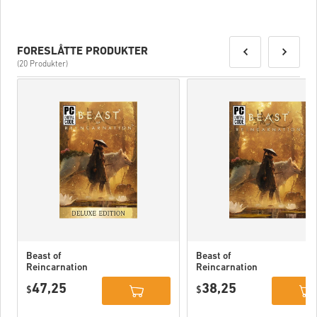
FORESLÅTTE PRODUKTER
(20 Produkter)
Beast of
Beast of
Reincarnation
Reincarnation
Deluxe Edition
PC (STEAM)
47,25
38,25
PC (STEAM)
$
$