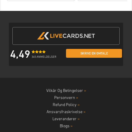
4,49
SKRIVE EN OMTALE
345 ANMELDELSER
Vilkår Og Betingelser
»
Personvern
»
Refund Policy
»
Ansvarsfraskrivelse
»
Leverandører
»
Blogs
»