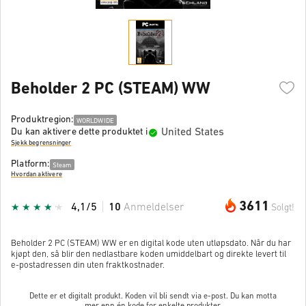
Beholder 2 PC (STEAM) WW
Produktregion:
WORLDWIDE
United States
Du kan aktivere dette produktet i
Sjekk begrensninger
Platform:
Steam
Hvordan aktivere
3611
4,1/5
10
Anmeldelser
Solgt!
Beholder 2 PC (STEAM) WW er en digital kode uten utløpsdato. Når du har
kjøpt den, så blir den nedlastbare koden umiddelbart og direkte levert til
e-postadressen din uten fraktkostnader.
Dette er et digitalt produkt. Koden vil bli sendt via e-post. Du kan motta
mer enn én kode for enkelte produkter.