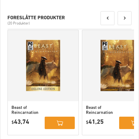
FORESLÅTTE PRODUKTER
(20 Produkter)
Beast of
Beast of
Reincarnation
Reincarnation
Deluxe Edition
PC (STEAM)
43,74
41,25
PC (STEAM)
$
$