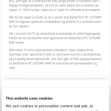
pris, som gjør at vi etterpå kan tilby billige priser til kundene våre. I
tillegg til billige produkter så kan du være sikker på at kodene du
kjøper er 100% lovlige, siden de er kjøpt fra offisielle leverandører.
Når du har kjøpt en kode så vil vi sende deg BattleTech PC (STEAM)
WW sin digitale spillkode umiddelbart og direkte til e-postadressen
du har oppført.
Vår Livechat (24/7) og utmerkede kundestøtte er alltid tilgjengelig i
tilfelle du har problemer eller spørsmål om BattleTech PC (STEAM)
WW-koden.
Vårt enkle 3-trinns kjøpssystem innebærer ingen plagsomme
skjemaer eller spørsmål å fylle ut, og krever kun en e-postadresse
og en gyldig betalingsmetode, noe som gjør at hele kjøpsprosessen
av BattleTech PC (STEAM) WW fra livecards.net kjempeenkel og
rask.
Slik fungerer det på Livecards.net
Ansvarsfraskrivelse
Ny på Livecards.net? Å kjøpe digitale koder er raskt og enkelt:
This website uses cookies
We use cookies to personalise content and ads, to
Forhåndsbestillings
-produkter vil bli levert før eller på