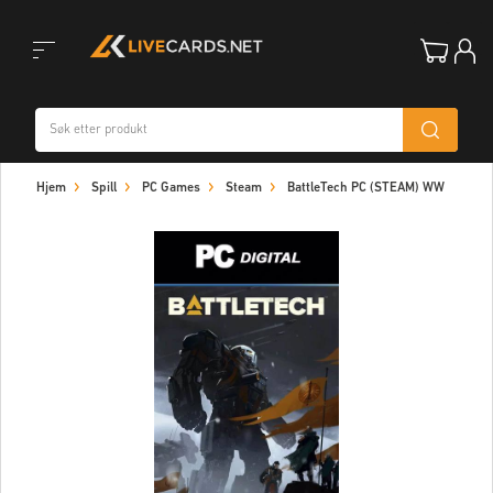
Toggle
Hjem
Spill
PC Games
Steam
BattleTech PC (STEAM) WW
navigation