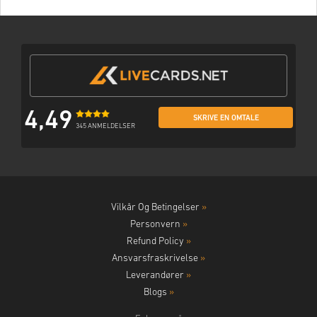
4,49
SKRIVE EN OMTALE
345 ANMELDELSER
Vilkår Og Betingelser
»
Personvern
»
Refund Policy
»
Ansvarsfraskrivelse
»
Leverandører
»
Blogs
»