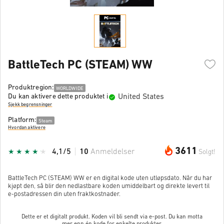
BattleTech PC (STEAM) WW
Produktregion:
WORLDWIDE
United States
Du kan aktivere dette produktet i
Sjekk begrensninger
Platform:
Steam
Hvordan aktivere
3611
4,1/5
10
Anmeldelser
Solgt!
BattleTech PC (STEAM) WW er en digital kode uten utløpsdato. Når du har
kjøpt den, så blir den nedlastbare koden umiddelbart og direkte levert til
e-postadressen din uten fraktkostnader.
Dette er et digitalt produkt. Koden vil bli sendt via e-post. Du kan motta
mer enn én kode for enkelte produkter.