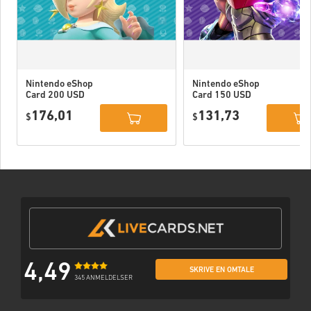
Nintendo eShop
Nintendo eShop
Card 200 USD
Card 150 USD
US
US
176,01
131,73
$
$
4,49
SKRIVE EN OMTALE
345 ANMELDELSER