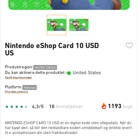
Nintendo eShop Card 10 USD
US
Produktregion:
UNITED STATES
United States
Du kan aktivere dette produktet i
Sjekk begrensninger
Platform:
Nintendo
Hvordan aktivere
1193
4,3/5
10
Anmeldelser
Solgt!
NINTENDO ESHOP CARD 10 USD er en digital kode uten utløpsdato. Når du
har kjøpt den, så blir den nedlastbare koden umiddelbart og direkte levert
til e-postadressen din uten fraktkostnader.