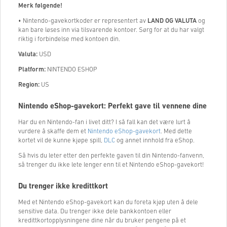
Merk følgende!
• Nintendo-gavekortkoder er representert av
LAND OG VALUTA
og
kan bare løses inn via tilsvarende kontoer. Sørg for at du har valgt
riktig i forbindelse med kontoen din.
Valuta:
USD
Platform:
NINTENDO ESHOP
Region:
US
Nintendo eShop-gavekort: Perfekt gave til vennene dine
Har du en Nintendo-fan i livet ditt? I så fall kan det være lurt å
vurdere å skaffe dem et
Nintendo eShop-gavekort
. Med dette
kortet vil de kunne kjøpe spill,
DLC
og annet innhold fra eShop.
Så hvis du leter etter den perfekte gaven til din Nintendo-fanvenn,
så trenger du ikke lete lenger enn til et Nintendo eShop-gavekort!
Du trenger ikke kredittkort
Med et Nintendo eShop-gavekort kan du foreta kjøp uten å dele
sensitive data. Du trenger ikke dele bankkontoen eller
kredittkortopplysningene dine når du bruker pengene på et