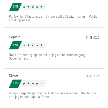
5/5
• Velg produktet ditt
• Skriv inn e-postadressen din
Send
Avbryt
Perfekt for å laste ned små indie-spill på Switch-en min. Veldig
• Velg ønsket betalingsmetode
smidig prosess!
• Fullfør bestillingen
Når det er gjort, får du en e-post med en sikker lenke for å få
tilgang til koden din.
Sophie
11-08-2025
5/5
Rask innløsning, kjøpte spillet jeg ønsket med en gang.
Superfornøyd!
Chloe
08-08-2025
4/5
Koden fungerte kjempebra! Det tok bare noen minutter lengre
enn jeg hadde håpet å få den.