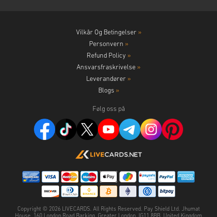
Vilkår Og Betingelser
»
Personvern
»
Refund Policy
»
Ansvarsfraskrivelse
»
Leverandører
»
Blogs
»
Følg oss på
Copyright ©
2026
LIVECARDS. All Rights Reserved. Pay Shield Ltd. Jhumat
House, 160 London Road Barking, Greater London, IG11 8BB, United Kingdom