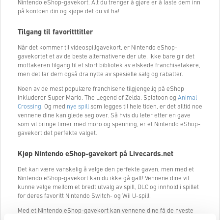
Nintendo eShop-gavekort. Alt du trenger å gjøre er å laste dem inn
på kontoen din og kjøpe det du vil ha!
Tilgang til favoritttitler
Når det kommer til videospillgavekort, er Nintendo eShop-
gavekortet et av de beste alternativene der ute. Ikke bare gir det
mottakeren tilgang til et stort bibliotek av elskede franchisetakere,
men det lar dem også dra nytte av spesielle salg og rabatter.
Noen av de mest populære franchisene tilgjengelig på eShop
inkluderer Super Mario, The Legend of Zelda, Splatoon og
Animal
Crossing
. Og med
nye spill
som legges til hele tiden, er det alltid noe
vennene dine kan glede seg over. Så hvis du leter etter en gave
som vil bringe timer med moro og spenning, er et Nintendo eShop-
gavekort det perfekte valget.
Kjøp Nintendo eShop-gavekort på Livecards.net
Det kan være vanskelig å velge den perfekte gaven, men med et
Nintendo eShop-gavekort kan du ikke gå galt! Vennene dine vil
kunne velge mellom et bredt utvalg av spill, DLC og innhold i spillet
for deres favoritt Nintendo Switch- og Wii U-spill.
Med et Nintendo eShop-gavekort kan vennene dine få de nyeste
spillene og tilleggene så snart de er utgitt. De vil også kunne dra