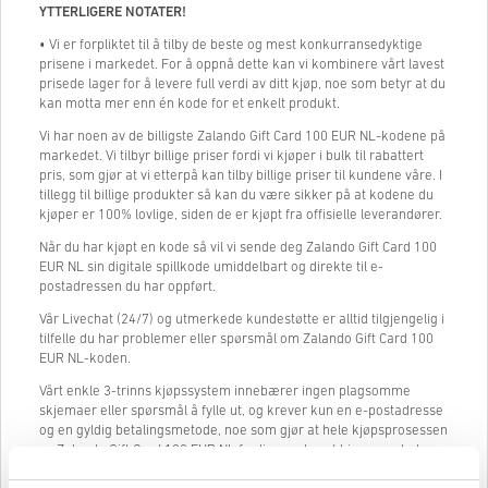
YTTERLIGERE NOTATER!
• Vi er forpliktet til å tilby de beste og mest konkurransedyktige
prisene i markedet. For å oppnå dette kan vi kombinere vårt lavest
prisede lager for å levere full verdi av ditt kjøp, noe som betyr at du
kan motta mer enn én kode for et enkelt produkt.
Vi har noen av de billigste Zalando Gift Card 100 EUR NL-kodene på
markedet. Vi tilbyr billige priser fordi vi kjøper i bulk til rabattert
pris, som gjør at vi etterpå kan tilby billige priser til kundene våre. I
tillegg til billige produkter så kan du være sikker på at kodene du
kjøper er 100% lovlige, siden de er kjøpt fra offisielle leverandører.
Når du har kjøpt en kode så vil vi sende deg Zalando Gift Card 100
EUR NL sin digitale spillkode umiddelbart og direkte til e-
postadressen du har oppført.
Vår Livechat (24/7) og utmerkede kundestøtte er alltid tilgjengelig i
tilfelle du har problemer eller spørsmål om Zalando Gift Card 100
EUR NL-koden.
Vårt enkle 3-trinns kjøpssystem innebærer ingen plagsomme
skjemaer eller spørsmål å fylle ut, og krever kun en e-postadresse
og en gyldig betalingsmetode, noe som gjør at hele kjøpsprosessen
av Zalando Gift Card 100 EUR NL fra livecards.net kjempeenkel og
rask.