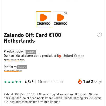
Zalando Gift Card €100
Netherlands
Produktregion:
EUROPE
United States
Du kan ikke aktivere dette produktet i
Sjekk begrensninger
Platform:
Zalando
Hvordan aktivere
1562
4,5/5
10
Anmeldelser
Solgt!
Zalando Gift Card 100 EUR NL er en digital kode uten utløpsdato. Når du
har kjøpt den, så blir den nedlastbare koden umiddelbart og direkte levert
til e-postadressen din uten fraktkostnader.