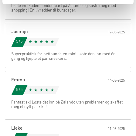
• Skriv inn e-postadressen din
Send
Avbryt
Løste inn koden umiddelbart på Zalando og koste meg med
• Velg ønsket betalingsmetode
shopping! En livredder til bursdager.
• Fullfør bestillingen
Når det er gjort, får du en e-post med en sikker lenke for å få
tilgang til koden din.
Jasmijn
17-08-2025
5/5
Superpraktisk for netthandelen min! Løste den inn med én
gang og kjøpte et par sneakers.
Emma
14-08-2025
5/5
Fantastisk! Løste det inn på Zalando uten problemer og skaffet
meg et nytt par sko!
Lieke
11-08-2025