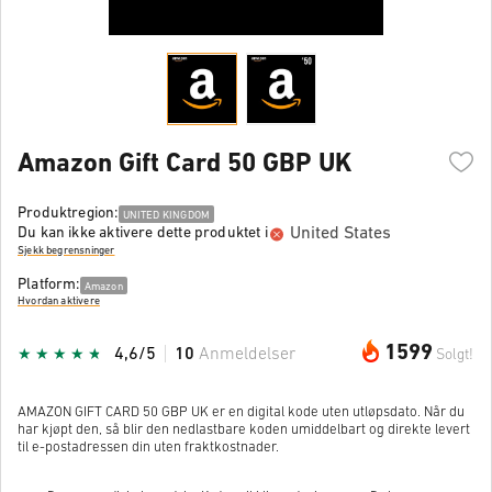
Amazon Gift Card 50 GBP UK
Produktregion:
UNITED KINGDOM
United States
Du kan ikke aktivere dette produktet i
Sjekk begrensninger
Platform:
Amazon
Hvordan aktivere
1599
4,6/5
10
Anmeldelser
Solgt!
AMAZON GIFT CARD 50 GBP UK er en digital kode uten utløpsdato. Når du
har kjøpt den, så blir den nedlastbare koden umiddelbart og direkte levert
til e-postadressen din uten fraktkostnader.