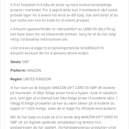
• Vi er forpliktet til å tilby de beste og mest konkurransedyktige
prisene i markedet. For å oppnå dette kan vi kombinere vårt lavest
prisede lager for å levere full verdi av ditt kjøp, noe som betyr at du
kan motta mer enn én kode for et enkelt produkt.
• Amazon-gavekortkoder er representert av LAND OG VALUTA og
kan bare løses inn via tilsvarende kontoer. Sørg for at du har valgt
riktig i forbindelse med kontoen din.
• Det kreves å legge til en betalingsmetode (kredittkort) til
Amazon-kontoen din for å aktivere denne koden.
Valuta:
GBP
Platform:
AMAZON
Region:
UNITED KINGDOM
Vi har noen av de billigste AMAZON GIFT CARD 50 GBP UK-kodene
på markedet. Vi tilbyr billige priser fordi vi kjøper i bulk til rabattert
pris, som gjør at vi etterpå kan tilby billige priser til kundene våre. I
tillegg til billige produkter så kan du være sikker på at kodene du
kjøper er 100% lovlige, siden de er kjøpt fra offisielle leverandører.
Når du har kjøpt en kode så vil vi sende deg AMAZON GIFT CARD 50
GBP UK sin digitale spillkode umiddelbart og direkte til e-
postadressen du har oppført.
(forhåndsbestillings-produkter vil bli