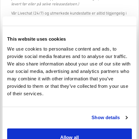
levert før eller på selve releasedatoen.)
Vår Livechat (24/7) og utmerkede kundestøtte er alltid tilgjengelig i
tilfelle du har problemer eller spørsmål om AMAZON GIFT CARD 50
GBP UK-koden.
Vårt enkle 3-trinns kjøpssystem innebærer ingen plagsomme
This website uses cookies
skjemaer eller spørsmål å fylle ut, og krever kun en e-postadresse
og en gyldig betalingsmetode, noe som gjør at hele kjøpsprosessen
We use cookies to personalise content and ads, to
av AMAZON GIFT CARD 50 GBP UK fra livecards.net kjempeenkel og
provide social media features and to analyse our traffic.
rask.
We also share information about your use of our site with
our social media, advertising and analytics partners who
Slik fungerer det på Livecards.net
may combine it with other information that you’ve
provided to them or that they’ve collected from your use
Ansvarsfraskrivelse
Ny på Livecards.net? Å kjøpe digitale koder er raskt og enkelt:
of their services.
Forhåndsbestillings
-produkter vil bli levert før eller på
selve releasedatoen, mens produkter på lager vil
Skriv en anmeldelse
4,6/5
10
Anmeldelser
umiddelbart bli levert for sikkerhetssjekk.
Show details
Kjøp av varer for kommersielt bruk vil ikke bli akseptert.
Du kjøper et produkt som kun er digitalt.
For mer informasjon vennligst sjekk vår
FAQs
.
Harriet
20-08-2025
Allow all