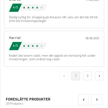
11-08-2025
4/5
Veldig nyttig for shopping på Amazon UK, selv om det tok litt tid
å forstå innløsningssteget.
Harriet
08-08-2025
4/5
Koden ble levert raskt, men det oppsto en kortvarig feil under
innløsningen, som ordnet seg raskt.
1
2
FORESLÅTTE PRODUKTER
(20 Produkter)