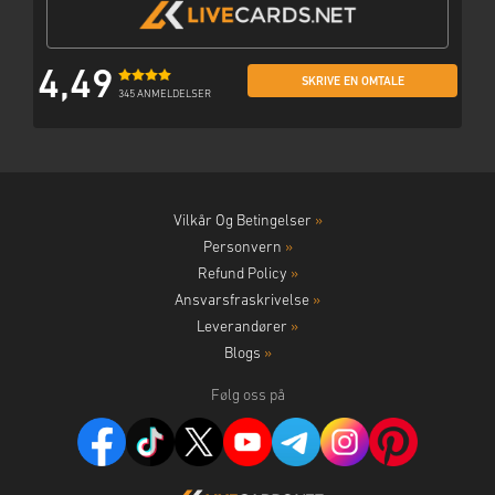
4,49
SKRIVE EN OMTALE
345 ANMELDELSER
Vilkår Og Betingelser
»
Personvern
»
Refund Policy
»
Ansvarsfraskrivelse
»
Leverandører
»
Blogs
»
Følg oss på