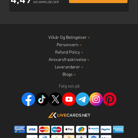
4,49
345 ANMELDELSER
Vilkår Og Betingelser
»
Personvern
»
Refund Policy
»
Ansvarsfraskrivelse
»
Leverandører
»
Blogs
»
Følg oss på