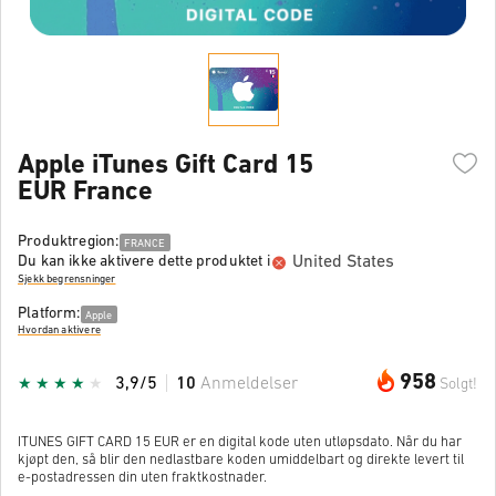
Apple iTunes Gift Card 15
EUR France
Produktregion:
FRANCE
United States
Du kan ikke aktivere dette produktet i
Sjekk begrensninger
Platform:
Apple
Hvordan aktivere
958
3,9/5
10
Anmeldelser
Solgt!
ITUNES GIFT CARD 15 EUR er en digital kode uten utløpsdato. Når du har
kjøpt den, så blir den nedlastbare koden umiddelbart og direkte levert til
e-postadressen din uten fraktkostnader.