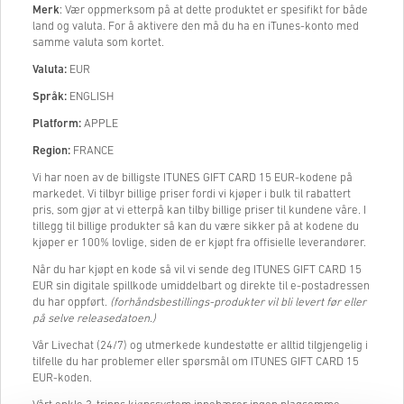
Merk
: Vær oppmerksom på at dette produktet er spesifikt for både
land og valuta. For å aktivere den må du ha en iTunes-konto med
samme valuta som kortet.
Valuta:
EUR
Språk:
ENGLISH
Platform:
APPLE
Region:
FRANCE
Vi har noen av de billigste ITUNES GIFT CARD 15 EUR-kodene på
markedet. Vi tilbyr billige priser fordi vi kjøper i bulk til rabattert
pris, som gjør at vi etterpå kan tilby billige priser til kundene våre. I
tillegg til billige produkter så kan du være sikker på at kodene du
kjøper er 100% lovlige, siden de er kjøpt fra offisielle leverandører.
Når du har kjøpt en kode så vil vi sende deg ITUNES GIFT CARD 15
EUR sin digitale spillkode umiddelbart og direkte til e-postadressen
du har oppført.
(forhåndsbestillings-produkter vil bli levert før eller
på selve releasedatoen.)
Vår Livechat (24/7) og utmerkede kundestøtte er alltid tilgjengelig i
tilfelle du har problemer eller spørsmål om ITUNES GIFT CARD 15
EUR-koden.