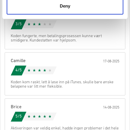
originalspillet for å spille denne utvidelsen.
Du kan motta mer enn én kode for enkelte produkter.
Deny
Se den korte guiden over, eller følg stegene nedenfor 👇
Mathilde
20-08-2025
• Velg produktet ditt
3/5
• Skriv inn e-postadressen din
Send
Avbryt
• Velg ønsket betalingsmetode
Koden fungerte, men betalingsprosessen kunne vært
• Fullfør bestillingen
smidigere. Kundestøtten var hjelpsom.
Når det er gjort, får du en e-post med en sikker lenke for å få
tilgang til koden din.
Camille
17-08-2025
4/5
Koden kom raskt, lett å løse inn på iTunes, skulle bare ønske
beløpene var litt mer fleksible.
Brice
14-08-2025
5/5
Aktiveringen var veldig enkel, hadde ingen problemer i det hele