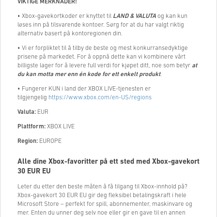
VIKTIGE MERKNADER!
• Xbox-gavekortkoder er knyttet til
LAND & VALUTA
og kan kun
løses inn på tilsvarende kontoer. Sørg for at du har valgt riktig
alternativ basert på kontoregionen din.
• Vi er forpliktet til å tilby de beste og mest konkurransedyktige
prisene på markedet. For å oppnå dette kan vi kombinere vårt
billigste lager for å levere full verdi for kjøpet ditt, noe som betyr
at
du kan motta mer enn én kode for ett enkelt produkt
.
• Fungerer KUN i land der XBOX LIVE-tjenesten er
tilgjengelig
https://www.xbox.com/en-US/regions
Valuta:
EUR
Plattform:
XBOX LIVE
Region:
EUROPE
Alle dine Xbox-favoritter på ett sted med Xbox-gavekort
30
EUR EU
Leter du etter den beste måten å få tilgang til Xbox-innhold på?
Xbox-gavekort
30
EUR EU gir deg fleksibel betalingskraft i hele
Microsoft Store – perfekt for spill, abonnementer, maskinvare og
mer. Enten du unner deg selv noe eller gir en gave til en annen