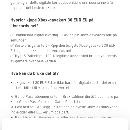
gamer, gjør dette digitale kortet det enklere enn noensinne å få
tilgang til det beste fra Xbox.
Hvorfor kjøpe Xbox-gavekort
30
EUR EU på
Livecards.net?
✅ Umiddelbar digital levering – Løs inn din Xbox-gavekortkode på
sekunder.
✅ Beste pris garantert – Kjøp den billigste Xbox-gavekort
30
EUR
EU digitale nøkkelen på Livecards.net.
✅ Trygt & Pålitelige – 100 % legitime koder, stolt brukt av tusenvis
av gamere over hele verden.
Hva kan du bruke det til?
Xbox-gavekort
30
EUR EU er ikke bare for digitale spill – det er din
alt-i-ett-billett til Microsoft-universet:
🔹 Game Pass-abonnementer – Bruk saldoen din til å abonnere på
Xbox Game Pass Core eller Game Pass Ultimate.
🔹 Last ned spill & tillegg – Skaff deg de nyeste Xbox-eksklusivene,
indie-titler eller DLC-er umiddelbart.
🔹 Kjøp filmer & TV-serier – Lei eller kjøp fra et bredt utvalg av
storfilmer.
🔹 Kjøp maskinvare & tilbehør – Bruk kreditt til konsoller,