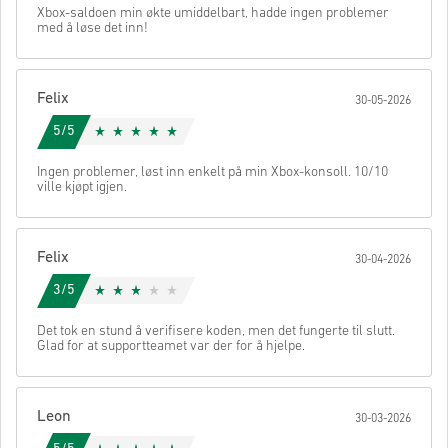
Send
Avbryt
Xbox-saldoen min økte umiddelbart, hadde ingen problemer
• Velg ønsket betalingsmetode
med å løse det inn!
• Fullfør bestillingen
Når det er gjort, får du en e-post med en sikker lenke for å få
tilgang til koden din.
Felix
30-05-2026
5/5
Ingen problemer, løst inn enkelt på min Xbox-konsoll. 10/10
ville kjøpt igjen.
Felix
30-04-2026
3/5
Det tok en stund å verifisere koden, men det fungerte til slutt.
Glad for at supportteamet var der for å hjelpe.
Leon
30-03-2026