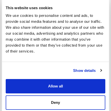
kontrollere, hodesett og mer.
This website uses cookies
Perfekt som gave
We use cookies to personalise content and ads, to
provide social media features and to analyse our traffic.
Vil du overraske en venn eller et familiemedlem?
We also share information about your use of our site with
Velg beløpet, tilpass det med et design og en melding, og send
our social media, advertising and analytics partners who
Xbox-gavekortet via e-post eller skriv det ut. Det er en rask,
fleksibel og gjennomtenkt gave – perfekt for bursdager, høytider
may combine it with other information that you’ve
eller bare for å glede noen.
provided to them or that they’ve collected from your use
of their services.
Slik løser du inn Xbox-gavekort
30
EUR EU:
1. Logg inn på Microsoft/Xbox-kontoen din
2. Gå til Microsoft Store eller bruk Xbox-konsollen din
3. Velg “Løs inn kode” og skriv inn den 25-sifrede koden
Show details
4. Ferdig! Saldoen din oppdateres umiddelbart
Kjøp Xbox-gavekort
30
EUR EU i dag!
Allow all
Enten du kjøper et nytt spill, fornyer Game Pass eller skaffer Xbox-
utstyr, har dette gavekortet deg dekket. Skaff deg din Xbox-
gavekort
30
EUR EU digitale nøkkel nå fra Livecards.net og begynn
Deny
å nyte alt Xbox har å tilby!