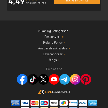
4,49
SKRIVE EN OMTALE
345 ANMELDELSER
Vilkår Og Betingelser
»
Personvern
»
Refund Policy
»
Ansvarsfraskrivelse
»
Leverandører
»
Blogs
»
Følg oss på