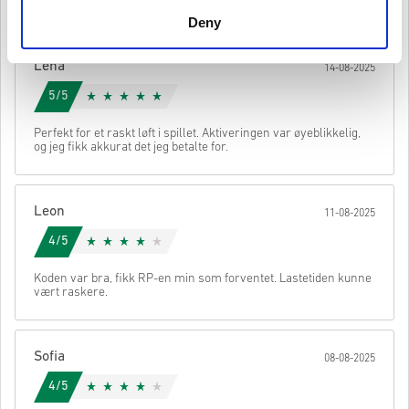
posten.
Disse kodene har ingen utløpsdato.
Nedlastbart innhold eller DLC-produkter - Du må ha
Deny
originalspillet for å spille denne utvidelsen.
Du kan motta mer enn én kode for enkelte produkter.
Lena
14-08-2025
Se den korte guiden over, eller følg stegene nedenfor 👇
5/5
• Velg produktet ditt
• Skriv inn e-postadressen din
Send
Avbryt
Perfekt for et raskt løft i spillet. Aktiveringen var øyeblikkelig,
• Velg ønsket betalingsmetode
og jeg fikk akkurat det jeg betalte for.
• Fullfør bestillingen
Når det er gjort, får du en e-post med en sikker lenke for å få
tilgang til koden din.
Leon
11-08-2025
4/5
Koden var bra, fikk RP-en min som forventet. Lastetiden kunne
vært raskere.
Sofia
08-08-2025
4/5