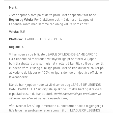
Merk:
• Vær oppmerksom på at dette produktet er spesifikt for både
Region
og
Valuta
. For å aktivere det, må du ha en League of
Legends-konto med samme region og valuta som kortet.
Valuta:
EUR
Platform:
LEAGUE OF LEGENDS CLIENT
Region:
EU
Vi har noen av de billigste LEAGUE OF LEGENDS GAME CARD 10
EUR-kodene på markedet. Vi tilbyr billige priser fordi vi kjøper i
bulk til rabattert pris, som gjør at vi etterpå kan tilby billige priser til
kundene våre. I tillegg til billige produkter så kan du være sikker på
at kodene du kjøper er 100% lovlige, siden de er kjøpt fra offisielle
leverandører.
Når du har kjøpt en kode så vil vi sende deg LEAGUE OF LEGENDS
GAME CARD 10 EUR sin digitale spillkode umiddelbart og direkte til
e-postadressen du har oppført.
(forhåndsbestillings-produkter vil
bli levert før eller på selve releasedatoen.)
Vår Livechat (24/7) og utmerkede kundestøtte er alltid tilgjengelig i
tilfelle du har problemer eller spørsmål om LEAGUE OF LEGENDS