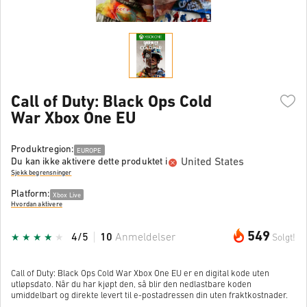
Call of Duty: Black Ops Cold
War Xbox One EU
Produktregion:
EUROPE
United States
Du kan ikke aktivere dette produktet i
Sjekk begrensninger
Platform:
Xbox Live
Hvordan aktivere
549
4/5
10
Anmeldelser
Solgt!
Call of Duty: Black Ops Cold War Xbox One EU er en digital kode uten
utløpsdato. Når du har kjøpt den, så blir den nedlastbare koden
umiddelbart og direkte levert til e-postadressen din uten fraktkostnader.