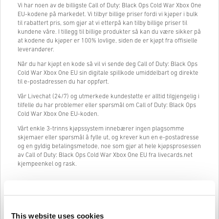
Vi har noen av de billigste Call of Duty: Black Ops Cold War Xbox One
EU-kodene på markedet. Vi tilbyr billige priser fordi vi kjøper i bulk
til rabattert pris, som gjør at vi etterpå kan tilby billige priser til
kundene våre. I tillegg til billige produkter så kan du være sikker på
at kodene du kjøper er 100% lovlige, siden de er kjøpt fra offisielle
leverandører.
Når du har kjøpt en kode så vil vi sende deg Call of Duty: Black Ops
Cold War Xbox One EU sin digitale spillkode umiddelbart og direkte
til e-postadressen du har oppført.
Vår Livechat (24/7) og utmerkede kundestøtte er alltid tilgjengelig i
tilfelle du har problemer eller spørsmål om Call of Duty: Black Ops
Cold War Xbox One EU-koden.
Vårt enkle 3-trinns kjøpssystem innebærer ingen plagsomme
skjemaer eller spørsmål å fylle ut, og krever kun en e-postadresse
og en gyldig betalingsmetode, noe som gjør at hele kjøpsprosessen
av Call of Duty: Black Ops Cold War Xbox One EU fra livecards.net
kjempeenkel og rask.
Slik fungerer det på Livecards.net
This website uses cookies
Ansvarsfraskrivelse