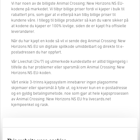
Vi har noen av de billigste Animal Crossing: New Horizons NS EU-
kodene på markedet. Vi tilbyr billige priser fordi vi kjøper i bulk til
rabattert pris, som gjør at vi etterpå kan tilby billige priser til
kundene våre. I tillegg til billige produkter så kan du være sikker på
at kodene du kjøper er 100% lovlige, siden de er kjøpt fra offisielle
leverandører.
Når du har kjøpt en kode så vil vi sende deg Animal Crossing: New
Horizons NS EU sin digitale spillkode umiddelbart og direkte til e-
postadressen du har oppført.
Vår Livechat (24/7) og utmerkede kundestøtte er alltid tilgjengelig i
tilfelle du har problemer eller spørsmål om Animal Crossing: New
Horizons NS EU-koden.
Vårt enkle 3-trinns kjøpssystem innebærer ingen plagsomme
skjemaer eller spørsmål å fylle ut, og krever kun en e-postadresse
og en gyldig betalingsmetode, noe som gjør at hele kjøpsprosessen
av Animal Crossing: New Horizons NS EU fra livecards.net
kjempeenkel og rask.
Slik fungerer det på Livecards.net
Ansvarsfraskrivelse