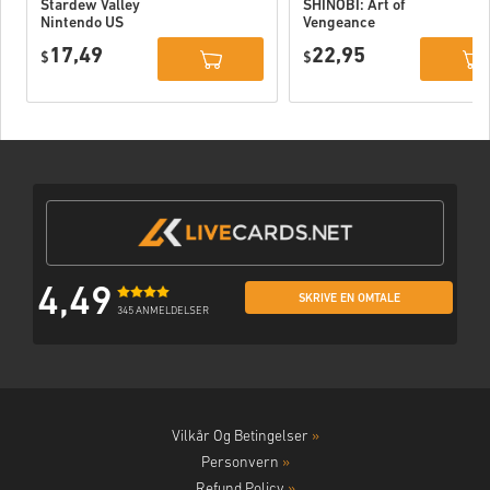
Stardew Valley
SHINOBI: Art of
Nintendo US
Vengeance
Nintendo Switch
17,49
22,95
$
EU
$
4,49
SKRIVE EN OMTALE
345 ANMELDELSER
Vilkår Og Betingelser
»
Personvern
»
Refund Policy
»