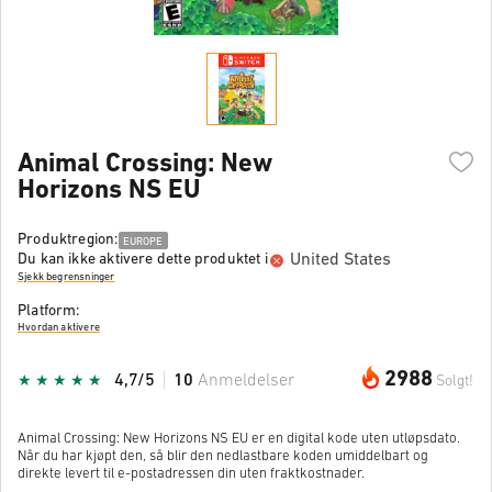
Animal Crossing: New
Horizons NS EU
Produktregion:
EUROPE
United States
Du kan ikke aktivere dette produktet i
Sjekk begrensninger
Platform:
Hvordan aktivere
2988
4,7/5
10
Anmeldelser
Solgt!
Animal Crossing: New Horizons NS EU er en digital kode uten utløpsdato.
Når du har kjøpt den, så blir den nedlastbare koden umiddelbart og
direkte levert til e-postadressen din uten fraktkostnader.