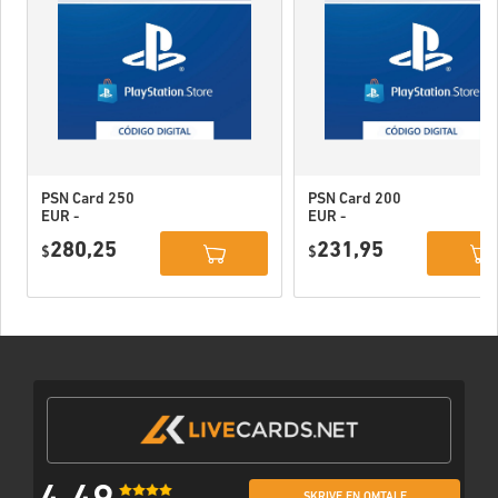
PSN Card 250
PSN Card 200
EUR -
EUR -
PlayStation
PlayStation
280,25
231,95
Network
$
Network
$
Portugal
Portugal
SKRIVE EN OMTALE