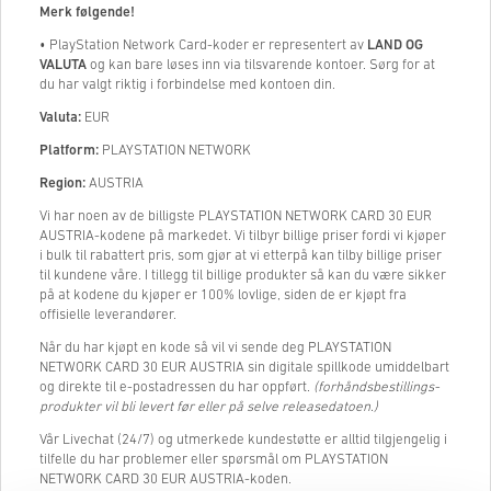
Merk følgende!
• PlayStation Network Card-koder er representert av
LAND OG
VALUTA
og kan bare løses inn via tilsvarende kontoer. Sørg for at
du har valgt riktig i forbindelse med kontoen din.
Valuta:
EUR
Platform:
PLAYSTATION NETWORK
Region:
AUSTRIA
Vi har noen av de billigste PLAYSTATION NETWORK CARD 30 EUR
AUSTRIA-kodene på markedet. Vi tilbyr billige priser fordi vi kjøper
i bulk til rabattert pris, som gjør at vi etterpå kan tilby billige priser
til kundene våre. I tillegg til billige produkter så kan du være sikker
på at kodene du kjøper er 100% lovlige, siden de er kjøpt fra
offisielle leverandører.
Når du har kjøpt en kode så vil vi sende deg PLAYSTATION
NETWORK CARD 30 EUR AUSTRIA sin digitale spillkode umiddelbart
og direkte til e-postadressen du har oppført.
(forhåndsbestillings-
produkter vil bli levert før eller på selve releasedatoen.)
Vår Livechat (24/7) og utmerkede kundestøtte er alltid tilgjengelig i
tilfelle du har problemer eller spørsmål om PLAYSTATION
NETWORK CARD 30 EUR AUSTRIA-koden.