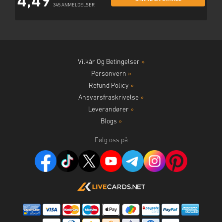
4,49
345 ANMELDELSER
Vilkår Og Betingelser
»
Personvern
»
Refund Policy
»
Ansvarsfraskrivelse
»
Leverandører
»
Blogs
»
Følg oss på