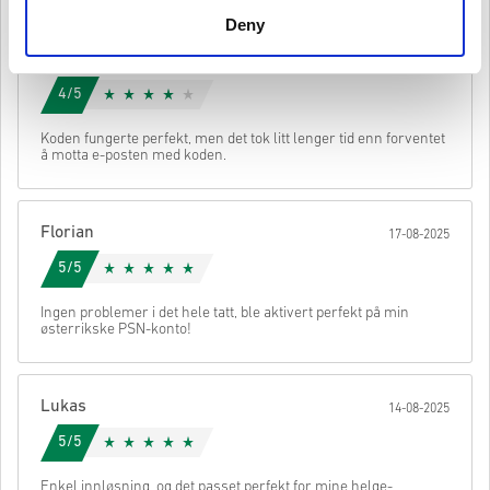
Nedlastbart innhold eller DLC-produkter - Du må ha
originalspillet for å spille denne utvidelsen.
Deny
Du kan motta mer enn én kode for enkelte produkter.
Florian
20-08-2025
Se den korte guiden over, eller følg stegene nedenfor 👇
4/5
• Velg produktet ditt
• Skriv inn e-postadressen din
Send
Avbryt
Koden fungerte perfekt, men det tok litt lenger tid enn forventet
• Velg ønsket betalingsmetode
å motta e-posten med koden.
• Fullfør bestillingen
Når det er gjort, får du en e-post med en sikker lenke for å få
tilgang til koden din.
Florian
17-08-2025
5/5
Ingen problemer i det hele tatt, ble aktivert perfekt på min
østerrikske PSN-konto!
Lukas
14-08-2025
5/5
Enkel innløsning, og det passet perfekt for mine helge-