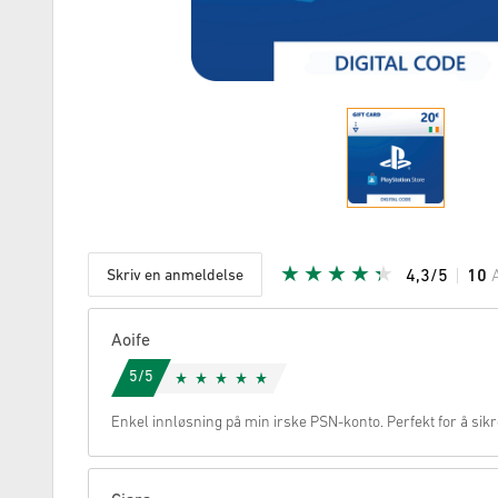
Skriv en anmeldelse
4,3/5
10
Gitt stjer
Aoife
5/5
Enkel innløsning på min irske PSN-konto. Perfekt for å sikr