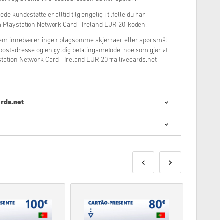
e kundestøtte er alltid tilgjengelig i tilfelle du har
 Playstation Network Card - Ireland EUR 20-koden.
stem innebærer ingen plagsomme skjemaer eller spørsmål
e-postadresse og en gyldig betalingsmetode, noe som gjør at
tation Network Card - Ireland EUR 20 fra livecards.net
ards.net
igitale koder er raskt og enkelt:
ukter vil bli levert før eller på selve releasedatoen, mens
ddelbart bli levert for sikkerhetssjekk.
elt bruk vil ikke bli akseptert.
un er digitalt.
ligst sjekk vår
FAQs
.
 med en kjøp, vennligst gi beskjed til oss ved å bruke
er produsert av spillutvikleren og er derfor helt originale.
tløpsdato.