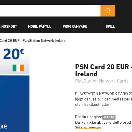
LINGSKORT
MOBIL PÅFYLL
PROGRAMVARE
SPILL
Card 20 EUR - PlayStation Network Ireland
PSN Card 20 EUR 
Ireland
PlayStation Network Cards
PLAYSTATION NETWORK CARD 20 EU
kjøpt den, så blir den nedlastbar
uten fraktkostnader.
Produktregion:
EUROPE
Du kan ikke aktivere dette produ
Sjekk begrensninger