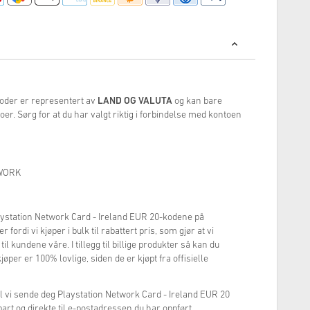
oder er representert av
LAND OG VALUTA
og kan bare
oer. Sørg for at du har valgt riktig i forbindelse med kontoen
TWORK
laystation Network Card - Ireland EUR 20-kodene på
r fordi vi kjøper i bulk til rabattert pris, som gjør at vi
 til kundene våre. I tillegg til billige produkter så kan du
øper er 100% lovlige, siden de er kjøpt fra offisielle
il vi sende deg Playstation Network Card - Ireland EUR 20
bart og direkte til e-postadressen du har oppført.