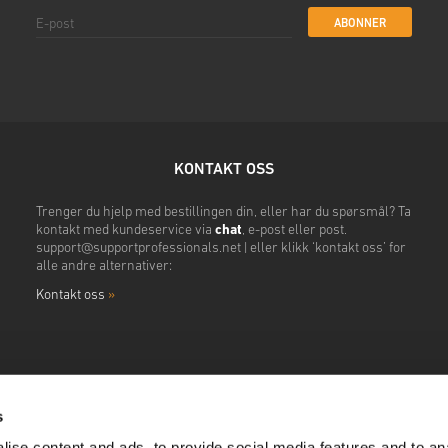
ABONNER
KONTAKT OSS
Trenger du hjelp med bestillingen din, eller har du spørsmål? Ta
kontakt med kundeservice via
chat
, e-post eller post.
support@supportprofessionals.net
| eller klikk ‘kontakt oss’ for
alle andre alternativer:
Kontakt oss
»
s
ise content and ads, to provide social media features and to anal