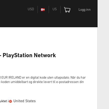
USD
US
Logg inn
- PlayStation Network
R IRELAND er en digital kode uten utløpsdato. Når du har
e koden umiddelbart og direkte levert til e-postadressen din
United States
ktet i