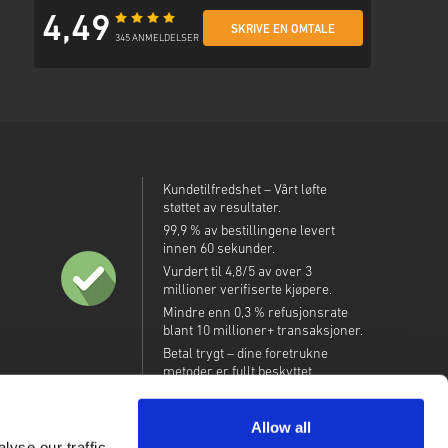
4,49
SKRIVE EN OMTALE
345 ANMELDELSER
Kundetilfredshet – Vårt løfte
støttet av resultater.
99,9 % av bestillingene levert
innen 60 sekunder.
Vurdert til 4,8/5 av over 3
millioner verifiserte kjøpere.
Mindre enn 0,3 % refusjonsrate
blant 10 millioner+ transaksjoner.
Betal trygt – dine foretrukne
metoder er fullt beskyttet.
Allow all
yse our traffic.