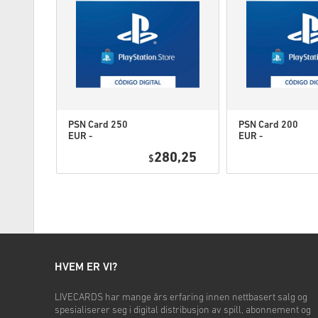
PSN Card 250
PSN Card 200
EUR -
EUR -
PlayStation
PlayStation
1,95
280,25
Network
$
Network
Portugal
Portugal
HVEM ER VI?
LIVECARDS har mange års erfaring innen nettbasert salg og
spesialiserer seg i digital distribusjon av spill, abonnement og