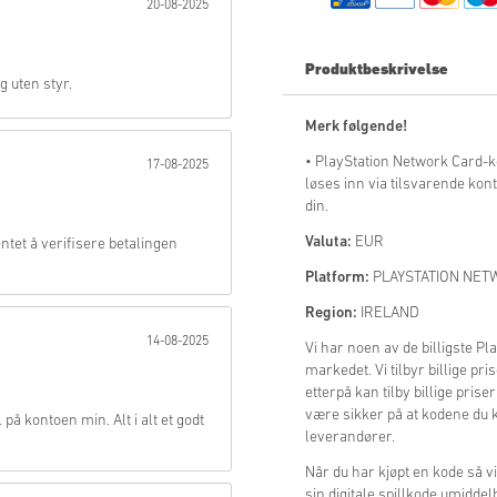
20-08-2025
Send
Produktbeskrivelse
g uten styr.
Merk følgende!
• PlayStation Network Card-k
17-08-2025
løses inn via tilsvarende kont
din.
Valuta:
EUR
entet å verifisere betalingen
Platform:
PLAYSTATION NE
Region:
IRELAND
14-08-2025
Vi har noen av de billigste P
markedet. Vi tilbyr billige prise
etterpå kan tilby billige priser
være sikker på at kodene du kj
l på kontoen min. Alt i alt et godt
leverandører.
Når du har kjøpt en kode så v
sin digitale spillkode umiddel