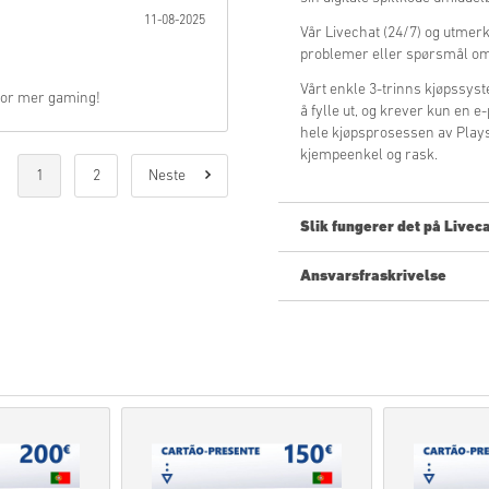
11-08-2025
Vår Livechat (24/7) og utmerked
problemer eller spørsmål om
Vårt enkle 3-trinns kjøpssy
 for mer gaming!
å fylle ut, og krever kun en 
hele kjøpsprosessen av Plays
kjempeenkel og rask.
1
2
Neste
Slik fungerer det på Livec
Ansvarsfraskrivelse
Ny på Livecards.net? Å kjøpe d
Forhåndsbestillings
-prod
produkter på lager vil umi
Kjøp av varer for kommersi
Du kjøper et produkt som k
For mer informasjon venn
Om du opplever et problem
vårt
kontaktskjema
.
Disse nedlastbare kodene 
Disse kodene har ingen u