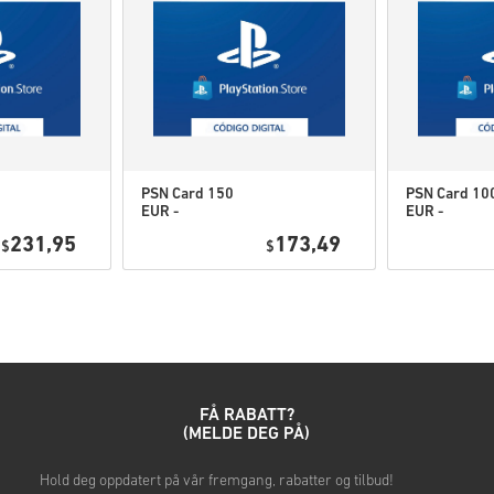
Nedlastbart innhold eller 
denne utvidelsen.
Du kan motta mer enn én 
PSN Card 150
PSN Card 10
EUR -
EUR -
Se den korte guiden over, ell
PlayStation
PlayStation
231,95
173,49
$
Network
$
Network
• Velg produktet ditt
Portugal
Portugal
• Skriv inn e-postadressen d
• Velg ønsket betalingsmetod
• Fullfør bestillingen
Når det er gjort, får du en e-p
FÅ RABATT?
(MELDE DEG PÅ)
Hold deg oppdatert på vår fremgang, rabatter og tilbud!