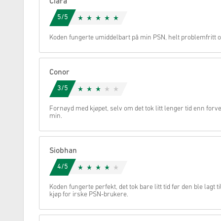
Ciara
5/5
Avbryt
Koden fungerte umiddelbart på min PSN, helt problemfritt o
Conor
3/5
Fornøyd med kjøpet, selv om det tok litt lenger tid enn forv
min.
Siobhan
4/5
Koden fungerte perfekt, det tok bare litt tid før den ble lagt ti
kjøp for irske PSN-brukere.