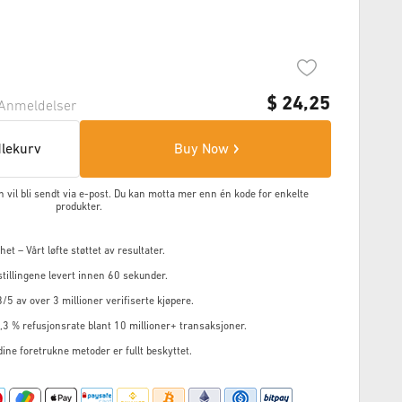
$
24,25
Anmeldelser
dlekurv
Buy Now
en vil bli sendt via e-post. Du kan motta mer enn én kode for enkelte
produkter.
et – Vårt løfte støttet av resultater.
tillingene levert innen 60 sekunder.
8/5 av over 3 millioner verifiserte kjøpere.
3 % refusjonsrate blant 10 millioner+ transaksjoner.
 dine foretrukne metoder er fullt beskyttet.