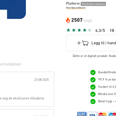
Platform:
PlayStation Network
Hvordan aktivere
2507
Solgt!
4,3/5
10
Legg til i han
Dette er et digitalt produkt. Kod
Anmeldelser
Kundetilfredsh
ne:
99,9 % av bes
23-08-2025
Vurdert til 4,
Mindre enn 0,
e seg de eksklusive tilbudene.
Betal trygt –