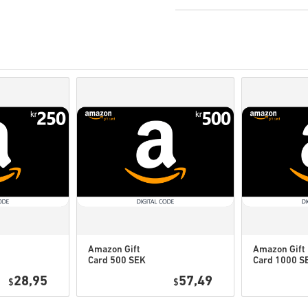
Pre-order
producten zull
terwijl items die in voor
eventuele security check
Aankopen voor commercie
Je koopt alleen een digita
Check voor meer informa
Als je enige problemen m
middel van ons
contact f
Deze downloadbare codes
zijn daarom origineel.
De codes hebben geen v
Downloadbare Content of D
game om deze uitbreiding
Voor sommige producten k
Amazon Gift
Amazon Gift
Card 500 SEK
Card 1000 S
Bekijk de snelle gids hierbov
Sweden
Sweden
28,95
57,49
$
$
• Kies je product
• Vul je e-mailadres in