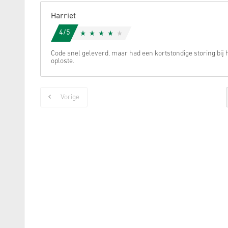
Harriet
4/5
Code snel geleverd, maar had een kortstondige storing bij h
oploste.
Vorige