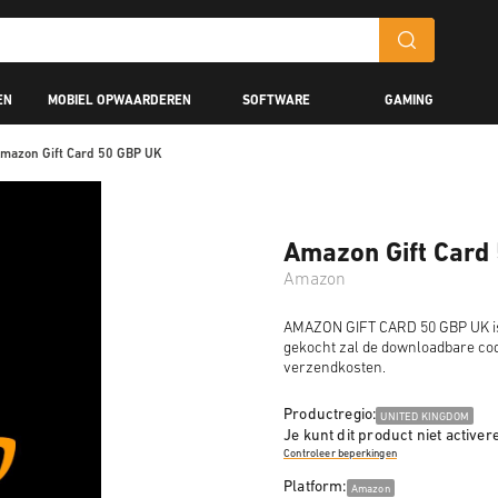
EN
MOBIEL OPWAARDEREN
SOFTWARE
GAMING
mazon Gift Card 50 GBP UK
Amazon Gift Card
Amazon
AMAZON GIFT CARD 50 GBP UK is 
gekocht zal de downloadbare cod
verzendkosten.
Productregio:
UNITED KINGDOM
Je kunt dit product niet activer
Controleer beperkingen
Platform:
Amazon