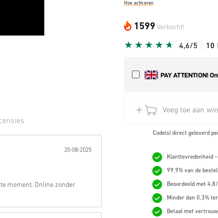
Hoe activeren
1599
Verkocht!
4,6/5
10
Voeg toe aan wi
censies
Code(s) direct geleverd pe
erren:
20-08-2025
Klanttevredenheid –
99,9% van de bestel
tste moment. Online zonder
Beoordeeld met 4,8/
Minder dan 0,3% ter
Betaal met vertrouw