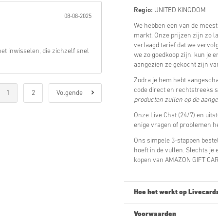
Regio:
UNITED KINGDOM
08-08-2025
We hebben een van de meest
markt. Onze prijzen zijn zo l
verlaagd tarief dat we vervolg
et inwisselen, die zichzelf snel
we zo goedkoop zijn, kun je e
aangezien ze gekocht zijn van
Zodra je hem hebt aangescha
code direct en rechtstreeks 
1
2
Volgende
producten zullen op de aang
Onze Live Chat (24/7) en uits
enige vragen of problemen 
Ons simpele 3-stappen bestel
hoeft in de vullen. Slechts j
kopen van AMAZON GIFT CARD 
Hoe het werkt op Livecard
Voorwaarden
Nieuw op Livecards.net? Digit