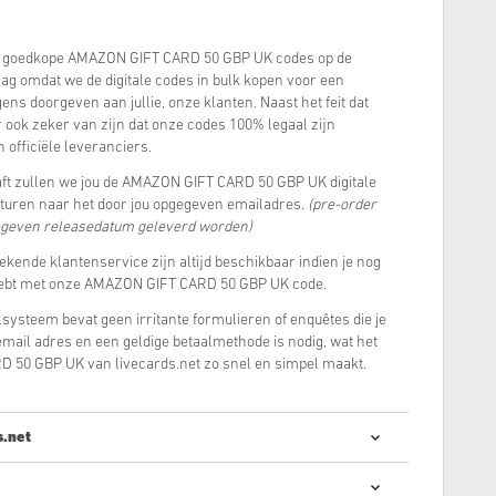
 goedkope AMAZON GIFT CARD 50 GBP UK codes op de
aag omdat we de digitale codes in bulk kopen voor een
ens doorgeven aan jullie, onze klanten. Naast het feit dat
r ook zeker van zijn dat onze codes 100% legaal zijn
 officiële leveranciers.
ft zullen we jou de AMAZON GIFT CARD 50 GBP UK digitale
sturen naar het door jou opgegeven emailadres.
(pre-order
egeven releasedatum geleverd worden)
tekende klantenservice zijn altijd beschikbaar indien je nog
hebt met onze AMAZON GIFT CARD 50 GBP UK code.
systeem bevat geen irritante formulieren of enquêtes die je
e email adres en een geldige betaalmethode is nodig, wat het
50 GBP UK van livecards.net zo snel en simpel maakt.
s.net
ale codes kopen is snel en makkelijk: