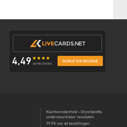
thode
met een veilige link om je code te bekijken.
4,49
SCHRIJF EEN RECENSIE
345 RECENSIES
Klanttevredenheid – Onze belofte,
ondersteund door resultaten.
99,9% van de bestellingen