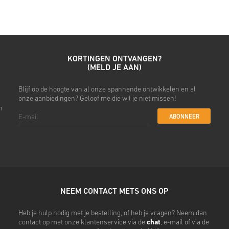
• Kies je gewenste betaalme
• Rond je bestelling af
Daarna ontvang je een e-mail 
KORTINGEN ONTVANGEN?
(MELD JE AAN)
Blijf op de hoogte van al onze spannende ontwikkelen en al
onze aanbiedingen? Geloof me die wil je niet missen!
n
ABONNEER
NEEM CONTACT METS ONS OP
Heb je hulp nodig met je bestelling, of heb je vragen? Neem dan
contact op met onze klantenservice via de
chat
, e-mail of via de