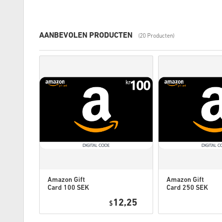
AANBEVOLEN PRODUCTEN
(20 Producten)
Amazon Gift
Amazon Gift
Card 100 SEK
Card 250 SEK
Sweden
Sweden
0,95
12,25
$