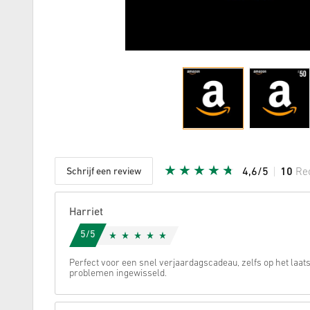
Schrijf een review
4,6/5
10
Re
Aantal st
Harriet
5/5
Perfect voor een snel verjaardags­cadeau, zelfs op het laa
problemen ingewisseld.