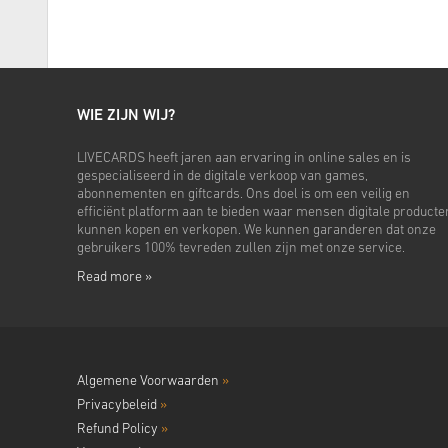
WIE ZIJN WIJ?
LIVECARDS heeft jaren aan ervaring in online sales en is
gespecialiseerd in de digitale verkoop van games,
abonnementen en giftcards. Ons doel is om een veilig en
efficiënt platform aan te bieden waar mensen digitale producte
kunnen kopen en verkopen. We kunnen garanderen dat onze
gebruikers 100% tevreden zullen zijn met onze service.
Read more »
Algemene Voorwaarden
»
Privacybeleid
»
Refund Policy
»