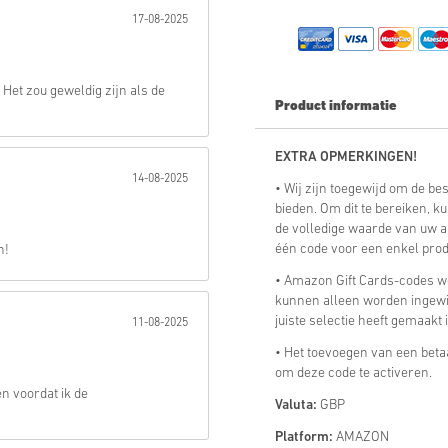
17-08-2025
Verstuur
Het zou geweldig zijn als de
Product informatie
EXTRA OPMERKINGEN!
14-08-2025
• Wij zijn toegewijd om de b
bieden. Om dit te bereiken, 
de volledige waarde van uw a
één code voor een enkel prod
n!
• Amazon Gift Cards-codes 
kunnen alleen worden ingewi
juiste selectie heeft gemaakt
11-08-2025
• Het toevoegen van een beta
om deze code te activeren.
n voordat ik de
Valuta:
GBP
Platform:
AMAZON