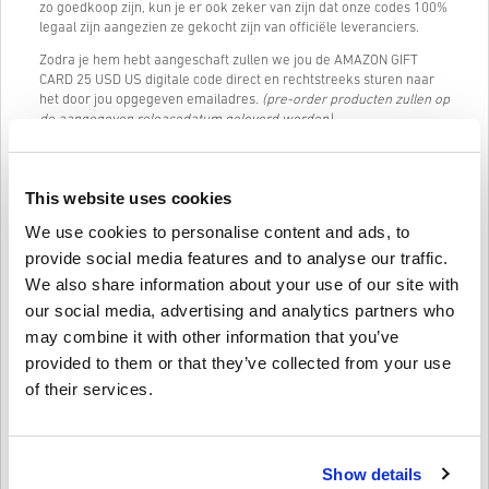
zo goedkoop zijn, kun je er ook zeker van zijn dat onze codes 100%
legaal zijn aangezien ze gekocht zijn van officiële leveranciers.
Zodra je hem hebt aangeschaft zullen we jou de AMAZON GIFT
CARD 25 USD US digitale code direct en rechtstreeks sturen naar
het door jou opgegeven emailadres.
(pre-order producten zullen op
de aangegeven releasedatum geleverd worden)
Onze Live Chat (24/7) en uitstekende klantenservice zijn altijd
beschikbaar indien je nog enige vragen of problemen hebt met
onze AMAZON GIFT CARD 25 USD US code.
This website uses cookies
Ons simpele 3-stappen bestelsysteem bevat geen irritante
We use cookies to personalise content and ads, to
formulieren of enquêtes die je hoeft in de vullen. Slechts je email
provide social media features and to analyse our traffic.
adres en een geldige betaalmethode is nodig, wat het kopen van
We also share information about your use of our site with
AMAZON GIFT CARD 25 USD US van livecards.net zo snel en simpel
maakt.
our social media, advertising and analytics partners who
may combine it with other information that you’ve
provided to them or that they’ve collected from your use
Hoe het werkt op Livecards.net
of their services.
Voorwaarden
Nieuw op Livecards.net? Digitale codes kopen is snel en makkelijk:
Show details
Pre-order
producten zullen op de aangegeven