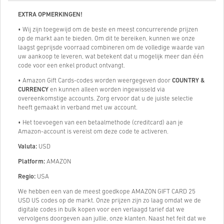
EXTRA OPMERKINGEN!
• Wij zijn toegewijd om de beste en meest concurrerende prijzen
op de markt aan te bieden. Om dit te bereiken, kunnen we onze
laagst geprijsde voorraad combineren om de volledige waarde van
uw aankoop te leveren, wat betekent dat u mogelijk meer dan één
code voor een enkel product ontvangt.
• Amazon Gift Cards-codes worden weergegeven door
COUNTRY &
CURRENCY
en kunnen alleen worden ingewisseld via
overeenkomstige accounts. Zorg ervoor dat u de juiste selectie
heeft gemaakt in verband met uw account.
• Het toevoegen van een betaalmethode (creditcard) aan je
Amazon-account is vereist om deze code te activeren.
Valuta:
USD
Platform:
AMAZON
Regio:
USA
We hebben een van de meest goedkope AMAZON GIFT CARD 25
USD US codes op de markt. Onze prijzen zijn zo laag omdat we de
digitale codes in bulk kopen voor een verlaagd tarief dat we
vervolgens doorgeven aan jullie, onze klanten. Naast het feit dat we