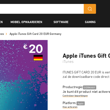
EN
MOBIEL OPWAARDEREN
SOFTWARE
GAMING
nes
Apple iTunes Gift Card 20 EUR Germany
Apple iTunes Gift
iTunes
ITUNES GIFT CARD 20 EUR is een 
zal de downloadbare code direct
Productregio:
GERMANY
Je kunt dit product niet activer
Controleer beperkingen
Platform:
Apple
Hoe activeren