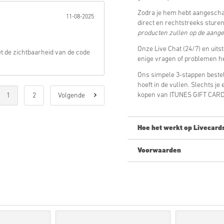
Zodra je hem hebt aangeschaf
11-08-2025
direct en rechtstreeks sture
producten zullen op de aang
Onze Live Chat (24/7) en uits
t de zichtbaarheid van de code
enige vragen of problemen h
Ons simpele 3-stappen bestel
hoeft in de vullen. Slechts j
kopen van ITUNES GIFT CARD 
1
2
Volgende
Hoe het werkt op Livecard
Voorwaarden
Nieuw op Livecards.net? Digit
Pre-order
producten zull
terwijl items die in voor
eventuele security check
Aankopen voor commercie
Je koopt alleen een digita
Check voor meer informa