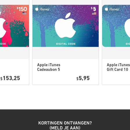
Als je enige problemen m
middel van ons
contact f
Deze downloadbare codes
zijn daarom origineel.
De codes hebben geen v
Downloadbare Content of D
game om deze uitbreiding
Voor sommige producten k
Apple iTunes
Apple iTunes
Cadeaubon 5
Gift Card 10
Bekijk de snelle gids hierbov
USD USA
USD USA
153,25
5,95
$
$
• Kies je product
• Vul je e-mailadres in
• Kies je gewenste betaalme
• Rond je bestelling af
Daarna ontvang je een e-mail 
KORTINGEN ONTVANGEN?
(MELD JE AAN)