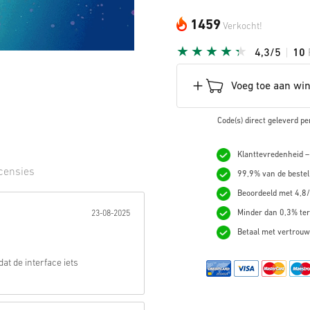
1459
Verkocht!
4,3/5
10
Voeg toe aan wi
Code(s) direct geleverd pe
Klanttevredenheid –
censies
99,9% van de bestel
Beoordeeld met 4,8/
erren:
Minder dan 0,3% ter
23-08-2025
Betaal met vertrouw
at de interface iets