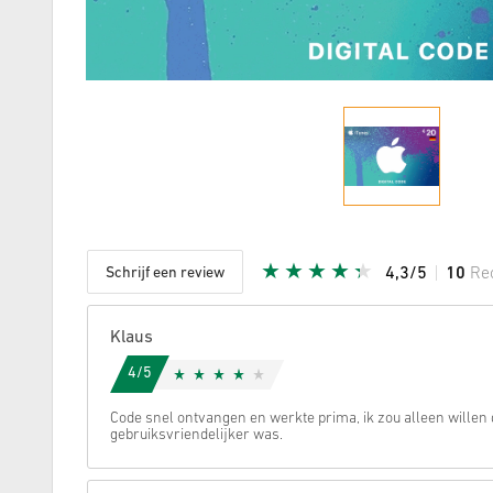
Schrijf een review
4,3/5
10
Re
Aantal st
Klaus
4/5
Code snel ontvangen en werkte prima, ik zou alleen willen d
gebruiksvriendelijker was.