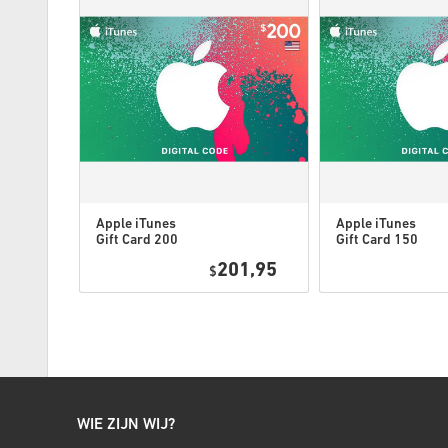
Apple iTunes
Apple iTunes
Gift Card 200
Gift Card 150
USD USA
USD USA
8,95
201,95
$
WIE ZIJN WIJ?