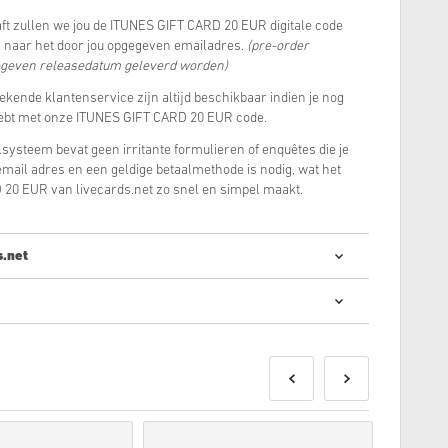
t zullen we jou de ITUNES GIFT CARD 20 EUR digitale code
n naar het door jou opgegeven emailadres.
(pre-order
egeven releasedatum geleverd worden)
tekende klantenservice zijn altijd beschikbaar indien je nog
ebt met onze ITUNES GIFT CARD 20 EUR code.
systeem bevat geen irritante formulieren of enquêtes die je
e email adres en een geldige betaalmethode is nodig, wat het
20 EUR van livecards.net zo snel en simpel maakt.
s.net
ale codes kopen is snel en makkelijk:
en op de aangegeven releasedatum geleverd worden
raad zijn direct geleverd worden onder voorbehoud van
s.
el gebruik worden niet geaccepteerd.
al product.
tie onze
FAQ’s
.