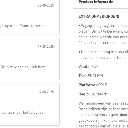
Product informatie
20-08-2025
Verstuur
EXTRA OPMERKINGEN!
• Wij zijn toegewijd om de b
ps op mijn iPhone te zetten.
bieden. Om dit te bereiken, 
de volledige waarde van uw a
één code voor een enkel prod
17-08-2025
•
houd er rekening mee dat dit
activeren, moet u een iTunes
Valuta:
EUR
jk in te wisselen. Heb hem
Taal:
ENGLISH
Platform:
APPLE
14-08-2025
Regio:
GERMANY
We hebben een van de meest
Onze prijzen zijn zo laag omd
en dat ze meer betaalopties
tarief dat we vervolgens doorg
goedkoop zijn, kun je er ook 
gekocht zijn van officiële lev