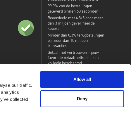
99,9% van de bestellingen
geleverd binnen 60 seconden.
Beoordeeld met 4,8/5 door meer
dan 3 miljoen geverifieerde
kopers.
Minder dan 0,3% terugbetalingen
bij meer dan 10 miljoen
transacties.
Betaal met vertrouwen – jouw
favoriete betaalmethodes zijn
volledig beschermd.
Allow all
yse our traffic.
 analytics
Deny
y’ve collected
ndon, IG11 8BB, United Kingdom