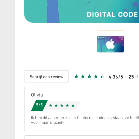
Schrijf een review
4,36/5
25
R
Aantal st
Olivia
5/5
Ik heb dit aan mijn zus in Californië cadeau gedaan, ze hee
voor haar muziek!