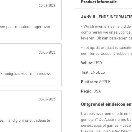
Product informatie
30-06-2026
Verstuur
AANVULLENDE INFORMATIE
• Wij streven ernaar altijd d
 een paar minuten langer over
combineren we onze voordeli
leveren. Dit kan betekenen d
• Let op: dit product is speci
30-05-2026
een iTunes-account hebben me
Valuta:
USD
Taal:
ENGELS
ik nodig had voor mijn nieuwe
Platform:
APPLE
Regio:
USA
30-04-2026
Ontgrendel eindeloos e
Op zoek naar een snelle en ee
genieten? De Apple iTunes Ca
es. Handig om snel cadeau te
series, apps of games – deze 
Flexibel, veilig en altijd besc