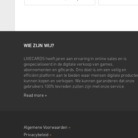
WIE ZIJN WIJ?
LIVECARDS heeft jaren aan ervaring in online sales en is
gespecialiseerd in de digitale verkoop van games,
abonnementen en giftcards. Ons doel is om een veilig en
efficiënt platform aan te bieden waar mensen digitale producte
kunnen kopen en verkopen. We kunnen garanderen dat onze
gebruikers 100% tevreden zullen zijn met onze service.
Read more »
Algemene Voorwaarden
»
Privacybeleid
»