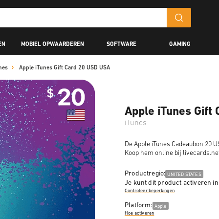
EN
MOBIEL OPWAARDEREN
SOFTWARE
GAMING
nes
Apple iTunes Gift Card 20 USD USA
Apple iTunes Gift
iTunes
De Apple iTunes Cadeaubon 20 US
Koop hem online bij livecards.ne
Productregio:
UNITED STATES
Je kunt dit product activeren in
Controleer beperkingen
Platform:
Apple
Hoe activeren