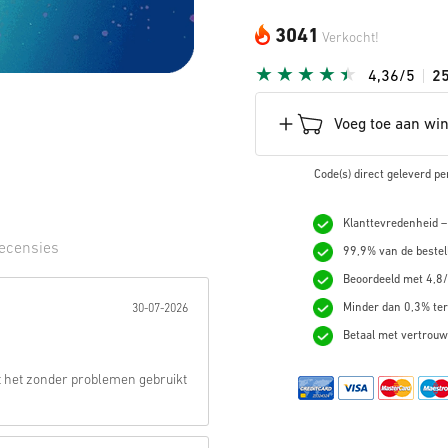
3041
Verkocht!
4,36/5
2
Voeg toe aan wi
Code(s) direct geleverd pe
Klanttevredenheid –
ecensies
99,9% van de bestel
Beoordeeld met 4,8/
erren:
Minder dan 0,3% ter
30-07-2026
Betaal met vertrouw
ft het zonder problemen gebruikt