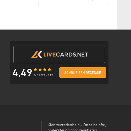
thode
met een veilige link om je code te bekijken.
4,49
SCHRIJF EEN RECENSIE
345 RECENSIES
Klanttevredenheid – Onze belofte,
ondersteund door resultaten.