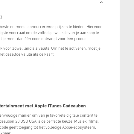
!
e beste en meest concurrerende prijzen te bieden. Hiervoor
gste voorraad om de volledige waarde van je aankoop te
at je meer dan één code ontvangt voor één product.
fiek voor zowel land als valuta. Om het te activeren, moet je
t dezelfde valuta als de kaart.
ntertainment met Apple iTunes Cadeaubon
nvoudige manier om van je favoriete digitale content te
deaubon 20 USD USA is de perfecte keuze. Muziek, films,
code geeft toegang tot het volledige Apple-ecosysteem.
hikbaar.