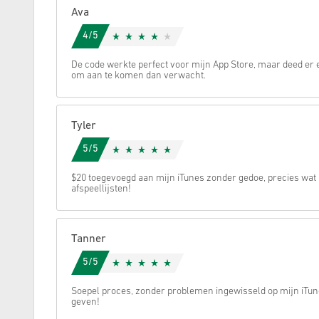
Ava
Annuleren
4/5
De code werkte perfect voor mijn App Store, maar deed er
om aan te komen dan verwacht.
Tyler
5/5
$20 toegevoegd aan mijn iTunes zonder gedoe, precies wat 
afspeellijsten!
Tanner
5/5
Soepel proces, zonder problemen ingewisseld op mijn iTun
geven!