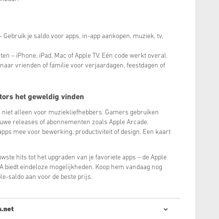
Gebruik je saldo voor apps, in-app aankopen, muziek, tv,
en – iPhone, iPad, Mac of Apple TV. Eén code werkt overal.
naar vrienden of familie voor verjaardagen, feestdagen of
ors het geweldig vinden
 niet alleen voor muziekliefhebbers. Gamers gebruiken
euwe releases of abonnementen zoals Apple Arcade.
ps mee voor bewerking, productiviteit of design. Een kaart
ste hits tot het upgraden van je favoriete apps – de Apple
 biedt eindeloze mogelijkheden. Koop hem vandaag nog
ple-saldo aan voor de beste prijs.
s.net