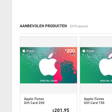
AANBEVOLEN PRODUCTEN
(20 Producten)
Apple iTunes
Apple iTunes
Gift Card 200
Gift Card 150
USD USA
USD USA
7,95
201,95
$