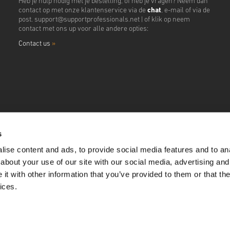
Heb je hulp nodig met je bestelling, of heb je vragen? Neem dan
contact op met onze klantenservice via de
chat
, e-mail of via de
post.
support@supportprofessionals.net
| of klik op neem
contact met ons up voor alle andere opties:
Contact us
»
s
ise content and ads, to provide social media features and to anal
about your use of our site with our social media, advertising and
t with other information that you’ve provided to them or that the
ices.
ll Rights Reserved. Pay Shield Ltd. Jhumat House, 160 London Road Barking, Greater Lo