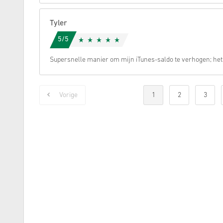
Tyler
5/5
Supersnelle manier om mijn iTunes-saldo te verhogen; het 
Vorige
1
2
3