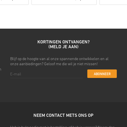
• Kies je product
• Vul je e-mailadres in
• Kies je gewenste betaalme
• Rond je bestelling af
Daarna ontvang je een e-mail 
KORTINGEN ONTVANGEN?
(MELD JE AAN)
Blijf op de hoogte van al onze spannende ontwikkelen en al
onze aanbiedingen? Geloof me die wil je niet missen!
n
ABONNEER
NEEM CONTACT METS ONS OP