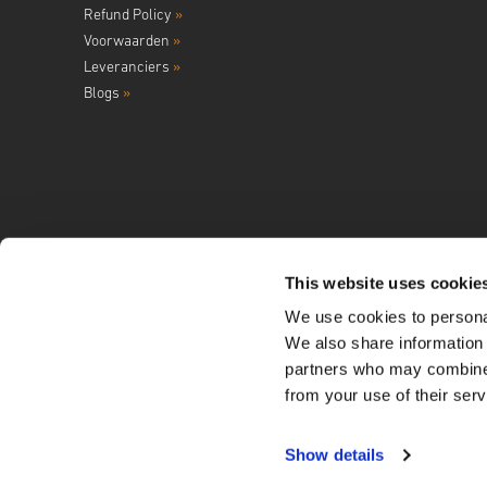
Refund Policy
»
Voorwaarden
»
Leveranciers
»
Blogs
»
This website uses cookie
We use cookies to personal
Volg ons op
We also share information 
partners who may combine i
from your use of their serv
Show details
Copyright ©
2026
LIVECARDS. A