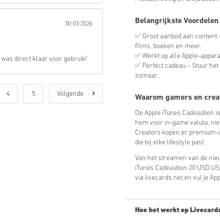
Belangrijkste Voordelen
30-03-2026
✅ Groot aanbod aan content – 
films, boeken en meer.
✅ Werkt op alle Apple-apparat
was direct klaar voor gebruik!
✅ Perfect cadeau – Stuur het 
zomaar.
4
5
Volgende
Waarom gamers en creat
De Apple iTunes Cadeaubon is
hem voor in-game valuta, ni
Creators kopen er premium-ap
die bij elke lifestyle past.
Van het streamen van de nieuw
iTunes Cadeaubon 20 USD USA
via livecards.net en vul je Ap
Hoe het werkt op Livecard