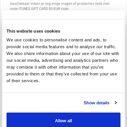
beschikbaar indien je nog enige vragen of problemen hebt met
onze ITUNES GIFT CARD 50 EUR code.
Ons simpele 3-stappen bestelsysteem bevat geen irritante
formulieren of enquêtes die je hoeft in de vullen. Slechts je email
adres en een geldige betaalmethode is nodig, wat het kopen van
This website uses cookies
ITUNES GIFT CARD 50 EUR van livecards.net zo snel en simpel
maakt.
We use cookies to personalise content and ads, to
provide social media features and to analyse our traffic.
We also share information about your use of our site with
Hoe het werkt op Livecards.net
our social media, advertising and analytics partners who
may combine it with other information that you’ve
Voorwaarden
Nieuw op Livecards.net? Digitale codes kopen is snel en makkelijk:
provided to them or that they’ve collected from your use
of their services.
Pre-order
producten zullen op de aangegeven
releasedatum geleverd worden terwijl items die in
Schrijf een review
4,8/5
10
Recensies
voorraad zijn direct geleverd worden onder voorbehoud
van eventuele security checks.
Show details
Aankopen voor commercieel gebruik worden niet
geaccepteerd.
Stefan
23-08-2025
Je koopt alleen een digitaal product.
Aantal sterren:
5/5
Check voor meer informatie onze
FAQ’s
.
Allow all
Als je enige problemen met een aankoop ondervindt, meld