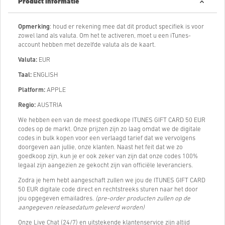
Product informatie
Opmerking
: houd er rekening mee dat dit product specifiek is voor
zowel land als valuta. Om het te activeren, moet u een iTunes-
account hebben met dezelfde valuta als de kaart.
Valuta:
EUR
Taal:
ENGLISH
Platform:
APPLE
Regio:
AUSTRIA
We hebben een van de meest goedkope ITUNES GIFT CARD 50 EUR
codes op de markt. Onze prijzen zijn zo laag omdat we de digitale
codes in bulk kopen voor een verlaagd tarief dat we vervolgens
doorgeven aan jullie, onze klanten. Naast het feit dat we zo
goedkoop zijn, kun je er ook zeker van zijn dat onze codes 100%
legaal zijn aangezien ze gekocht zijn van officiële leveranciers.
Zodra je hem hebt aangeschaft zullen we jou de ITUNES GIFT CARD
50 EUR digitale code direct en rechtstreeks sturen naar het door
jou opgegeven emailadres.
(pre-order producten zullen op de
aangegeven releasedatum geleverd worden)
Onze Live Chat (24/7) en uitstekende klantenservice zijn altijd