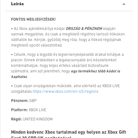
Leírás
FONTOS MEGJEGYZÉSEK!
• Az Xbox ajándékkártya kódjai
ORSZÁG & PÉNZNEM
alapján
vannak megjelölve, és csak a megfelelő régióhoz tartozó fiókokon
válthatók be. Kérjük, győződj meg róla, hogy a fiókod régiójának
megfelelő opciót választottad.
• Célunk, hogy a legjobb és legversenyképesebb árakat kínáljuk a
piacon. Ennek érdekében a legalacsonyabb árú készleteinket
kombinálhatjuk, hogy teljes értékű vásárlást biztosítsunk
számodra, ami azt jelentheti, hogy
egy termékhez több kódot is
kaphatsz
.
• Csak olyan országokban működik, ahol elérhető az XBOX LIVE
szolgáltatás
https://www.xbox.com/en-US/regions
Pénznem:
GBP
Platform:
XBOX LIVE
Régió:
UNITED KINGDOM
Minden kedvenc Xbox tartalmad egy helyen az Xbox Gift