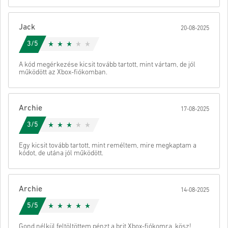
Ezeket a letölthető kódokat a játék fejlesztője készítette,
ezért eredetiek.
Ezeknek a kódoknak nincs lejárati dátumuk.
Jack
Letölthető tartalom vagy DLC-termékek – A kiegészítővel
20-08-2025
való játékhoz rendelkezned kell az eredeti játékkal.
Nézd meg a gyors útmutatót fent, vagy kövesd az alábbi lépéseket
3/5
Egyes termékekhez több kódot is kaphat.
👇
Küld
Megszünteti
A kód megérkezése kicsit tovább tartott, mint vártam, de jól
• Válaszd ki a terméket
működött az Xbox-fiókomban.
• Add meg az e-mail címed
• Válaszd ki a kívánt fizetési módot
• Fejezd be a rendelést
Archie
17-08-2025
Ezután kapsz egy e-mailt egy biztonságos linkkel a kódod
eléréséhez.
3/5
Egy kicsit tovább tartott, mint reméltem, mire megkaptam a
kódot, de utána jól működött.
Archie
14-08-2025
5/5
Gond nélkül feltöltöttem pénzt a brit Xbox-fiókomra, kösz!