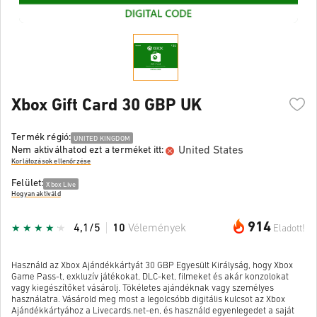
Xbox Gift Card 30 GBP UK
Termék régió:
UNITED KINGDOM
United States
Nem aktiválhatod ezt a terméket itt:
Korlátozások ellenőrzése
Felület:
Xbox Live
Hogyan aktiváld
914
4,1/5
10
Vélemények
Eladott!
Használd az Xbox Ajándékkártyát 30 GBP Egyesült Királyság, hogy Xbox
Game Pass-t, exkluzív játékokat, DLC-ket, filmeket és akár konzolokat
vagy kiegészítőket vásárolj. Tökéletes ajándéknak vagy személyes
használatra. Vásárold meg most a legolcsóbb digitális kulcsot az Xbox
Ajándékkártyához a Livecards.net-en, és használd egyenlegedet a saját