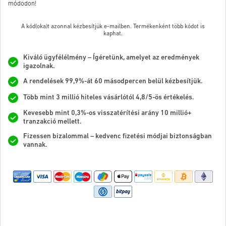
módodon!
A kód(oka)t azonnal kézbesítjük e-mailben. Termékenként több kódot is
kaphat.
Kiváló ügyfélélmény – Ígéretünk, amelyet az eredmények
igazolnak.
A rendelések 99,9%-át 60 másodpercen belül kézbesítjük.
Több mint 3 millió hiteles vásárlótól 4,8/5-ös értékelés.
Kevesebb mint 0,3%-os visszatérítési arány 10 millió+
tranzakció mellett.
Fizessen bizalommal – kedvenc fizetési módjai biztonságban
vannak.