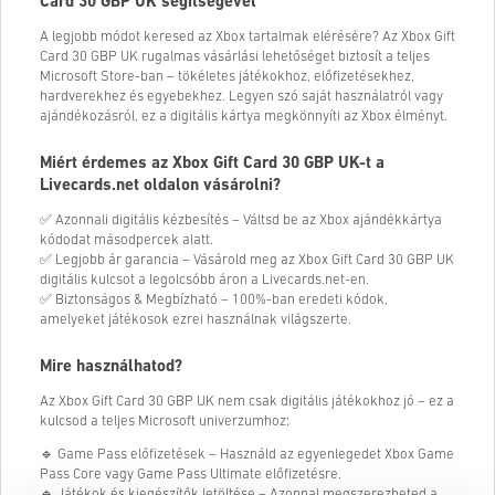
Card 30 GBP UK segítségével
A legjobb módot keresed az Xbox tartalmak elérésére? Az Xbox Gift
Card 30 GBP UK rugalmas vásárlási lehetőséget biztosít a teljes
Microsoft Store-ban – tökéletes játékokhoz, előfizetésekhez,
hardverekhez és egyebekhez. Legyen szó saját használatról vagy
ajándékozásról, ez a digitális kártya megkönnyíti az Xbox élményt.
Miért érdemes az Xbox Gift Card 30 GBP UK-t a
Livecards.net oldalon vásárolni?
✅ Azonnali digitális kézbesítés – Váltsd be az Xbox ajándékkártya
kódodat másodpercek alatt.
✅ Legjobb ár garancia – Vásárold meg az Xbox Gift Card 30 GBP UK
digitális kulcsot a legolcsóbb áron a Livecards.net-en.
✅ Biztonságos & Megbízható – 100%-ban eredeti kódok,
amelyeket játékosok ezrei használnak világszerte.
Mire használhatod?
Az Xbox Gift Card 30 GBP UK nem csak digitális játékokhoz jó – ez a
kulcsod a teljes Microsoft univerzumhoz:
🔹 Game Pass előfizetések – Használd az egyenlegedet Xbox Game
Pass Core vagy Game Pass Ultimate előfizetésre.
🔹 Játékok és kiegészítők letöltése – Azonnal megszerezheted a