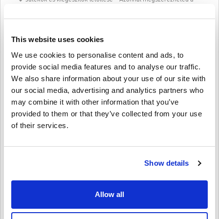
legújabb Xbox exkluzív játékokat, indie címeket vagy DLC-ket.
🔹 Filmek és TV műsorok vásárlása – Bérelj vagy vásárolj a legjobb
mozifilmek és sorozatok közül.
🔹 Hardverek és kiegészítők beszerzése – Használd az
This website uses cookies
egyenlegedet konzolokra, kontrollerekre, fejhallgatókra és
egyebekre.
We use cookies to personalise content and ads, to
provide social media features and to analyse our traffic.
Tökéletes ajándék
We also share information about your use of our site with
Szeretnél meglepni egy barátot vagy családtagot?
our social media, advertising and analytics partners who
may combine it with other information that you’ve
Válaszd ki az összeget, személyre szabhatod egyedi dizájnnal és
üzenettel, majd küldd el e-mailben vagy nyomtasd ki. Ez egy gyors,
provided to them or that they’ve collected from your use
rugalmas és átgondolt ajándék – tökéletes születésnapokra,
of their services.
ünnepekre vagy bármilyen alkalomra.
Hogyan válthatod be az Xbox Gift Card 30 GBP UK-t?
Show details
1. Jelentkezz be a Microsoft/Xbox fiókodba
2. Nyisd meg a Microsoft Store-t vagy használd az Xbox konzolodat
3. Válaszd a „Kód beváltása” opciót és add meg a 25 karakteres
kódot
Allow all
4. Kész! Az egyenleged azonnal frissül