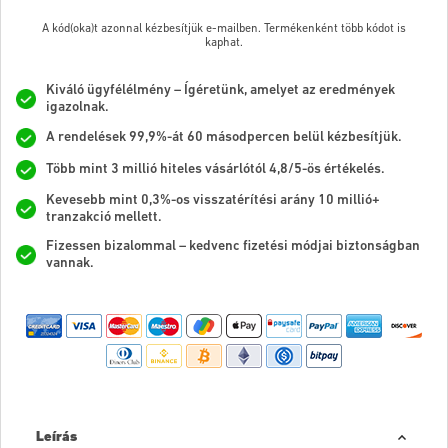
A kód(oka)t azonnal kézbesítjük e-mailben. Termékenként több kódot is
kaphat.
Kiváló ügyfélélmény – Ígéretünk, amelyet az eredmények
igazolnak.
A rendelések 99,9%-át 60 másodpercen belül kézbesítjük.
Több mint 3 millió hiteles vásárlótól 4,8/5-ös értékelés.
Kevesebb mint 0,3%-os visszatérítési arány 10 millió+
tranzakció mellett.
Fizessen bizalommal – kedvenc fizetési módjai biztonságban
vannak.
Leírás