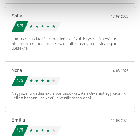
• Fejezd be a rendelést
Ezután kapsz egy e-mailt egy biztonságos linkkel a kódod
Sofia
17-08-2025
eléréséhez.
5/5
Fantasztikus kiadás rengeteg extrával. Egyszerű beváltás
Steamen, és most már készen állok a végtelen stratégiai
ülésekre.
Nora
14-08-2025
4/5
Nagyszerű kiadás extra bónuszokkal. Az aktiválást egy kicsit ki
kellett bogozni, de végül sikerült megoldani.
Emilia
11-08-2025
4/5