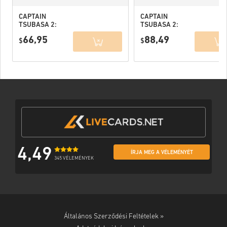
CAPTAIN
CAPTAIN
TSUBASA 2:
TSUBASA 2:
WORLD
WORLD
66,95
88,49
FIGHTERS PC
$
FIGHTERS
$
(STEAM) EU
Deluxe Edition
PC (STEAM) EU
4,49
ÍRJA MEG A VÉLEMÉNYÉT
345 VÉLEMÉNYEK
Általános Szerződési Feltételek »