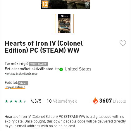
Hearts of Iron IV (Colonel
Edition) PC (STEAM) WW
Termék régió:
WORLDWIDE
United States
Ezt a terméket aktiválhatod itt:
Korlátozások ellenőrzése
Felület:
Steam
Hogyan aktiváld
3607
4,3/5
10
Vélemények
Eladott!
Hearts of Iron IV (Colonel Edition) PC (STEAM) WW is a digital code with no
expiry date. Once bought, this downloadable code will be delivered directly
to your email address with no shipping cost.