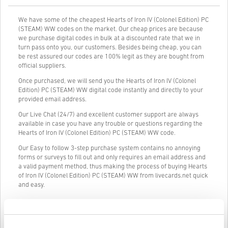
We have some of the cheapest Hearts of Iron IV (Colonel Edition) PC
(STEAM) WW codes on the market. Our cheap prices are because
we purchase digital codes in bulk at a discounted rate that we in
turn pass onto you, our customers. Besides being cheap, you can
be rest assured our codes are 100% legit as they are bought from
official suppliers.
Once purchased, we will send you the Hearts of Iron IV (Colonel
Edition) PC (STEAM) WW digital code instantly and directly to your
provided email address.
Our Live Chat (24/7) and excellent customer support are always
available in case you have any trouble or questions regarding the
Hearts of Iron IV (Colonel Edition) PC (STEAM) WW code.
Our Easy to follow 3-step purchase system contains no annoying
forms or surveys to fill out and only requires an email address and
a valid payment method, thus making the process of buying Hearts
of Iron IV (Colonel Edition) PC (STEAM) WW from livecards.net quick
and easy.
Így működik a Livecards.neten