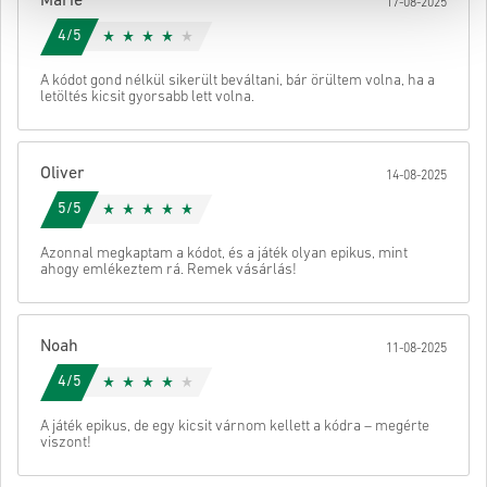
Marie
17-08-2025
Ezután kapsz egy e-mailt egy biztonságos linkkel a kódod
eléréséhez.
4/5
A kódot gond nélkül sikerült beváltani, bár örültem volna, ha a
letöltés kicsit gyorsabb lett volna.
Oliver
14-08-2025
5/5
Azonnal megkaptam a kódot, és a játék olyan epikus, mint
ahogy emlékeztem rá. Remek vásárlás!
Noah
11-08-2025
4/5
A játék epikus, de egy kicsit várnom kellett a kódra – megérte
viszont!