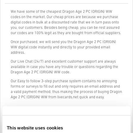
We have some of the cheapest Dragon Age 2 PC (ORIGIN) WW
codes on the market. Our cheap prices are because we purchase
digital codes in bulk at a discounted rate that we in turn pass onto
you, our customers. Besides being cheap, you can be rest assured
our codes are 100% legit as they are bought from official suppliers.
Once purchased, we will send you the Dragon Age 2 PC (ORIGIN)
WW digital code instantly and directly to your provided email
address.
Our Live Chat (24/7) and excellent customer support are always
available in case you have any trouble or questions regarding the
Dragon Age 2 PC (ORIGIN) WW code.
Our Easy to follow 3-step purchase system contains no annoying
forms or surveys to fill out and only requires an email address and
a valid payment method, thus making the process of buying Dragon
Age 2 PC (ORIGIN) WW from livecards.net quick and easy.
Így működik a Livecards.neten
This website uses cookies
Jogi nyilatkozat
Új vagy a Livecards.net-en? A digitális kódok vásárlása gyors és