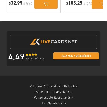
32,95
105,25
$
$
$ 76,60
$ 107,00
4,49
ÍRJA MEG A VÉLEMÉNYÉT
345 VÉLEMÉNYEK
Általános Szerződési Feltételek »
Adatvédelmi Irányelvek »
Pénzvisszatérítési Eljárás »
Jogi Nyilatkozat »