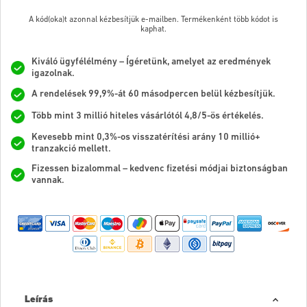
A kód(oka)t azonnal kézbesítjük e-mailben. Termékenként több kódot is
kaphat.
Kiváló ügyfélélmény – Ígéretünk, amelyet az eredmények
igazolnak.
A rendelések 99,9%-át 60 másodpercen belül kézbesítjük.
Több mint 3 millió hiteles vásárlótól 4,8/5-ös értékelés.
Kevesebb mint 0,3%-os visszatérítési arány 10 millió+
tranzakció mellett.
Fizessen bizalommal – kedvenc fizetési módjai biztonságban
vannak.
Leírás