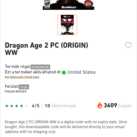
Dragon Age 2 PC (ORIGIN)
WW
Termék régió:
WORLDWIDE
United States
Ezt a terméket aktiválhatod itt:
Korlátozások ellenőrzése
Felület:
Origin
Hogyan aktiváld
3609
4/5
10
Vélemények
Eladott!
Dragon Age 2 PC (ORIGIN) WW is a digital code with no expiry date. Once
bought, this downloadable code will be delivered directly to your email
address with no shipping cost.