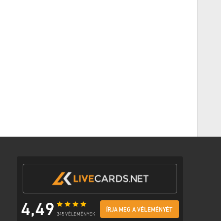
et a megjelölt megjelenési dátum előtt vagy a megadott
 míg a raktáron lévő termékeket a biztonsági ellenőrzésekig
kintett vásárlásokat nem fogadjuk el.
 vásárol.
kintse meg
GYIK
-ünket.
apasztal a vásárlás során, kérjük, értesítsen bennünket a
unk
segítségével.
 a játék fejlesztője készítette, ezért eredetiek.
 lejárati dátumuk.
DLC-termékek – A kiegészítővel való játékhoz
ti játékkal.
ódot is kaphat.
nt, vagy kövesd az alábbi lépéseket 👇
4,49
ÍRJA MEG A VÉLEMÉNYÉT
 módot
345 VÉLEMÉNYEK