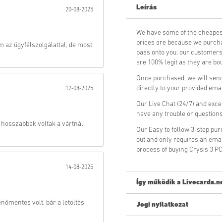
Leírás
20-08-2025
Küld
We have some of the cheapes
prices are because we purchas
m az ügyfélszolgálattal, de most
pass onto you, our customers
are 100% legit as they are bou
Once purchased, we will send 
directly to your provided ema
17-08-2025
Our Live Chat (24/7) and exce
have any trouble or question
 hosszabbak voltak a vártnál.
Our Easy to follow 3-step pu
out and only requires an ema
process of buying Crysis 3 P
14-08-2025
Így működik a Livecards.n
nőmentes volt, bár a letöltés
Jogi nyilatkozat
Új vagy a Livecards.net-en? A