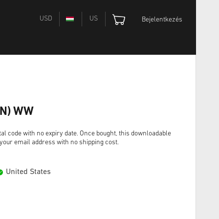
USD
US
Bejelentkezés
GIN) WW
tal code with no expiry date. Once bought, this downloadable
o your email address with no shipping cost.
United States