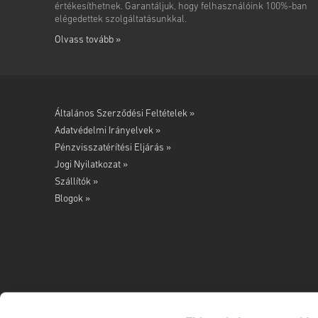
értékesíthetnek. Garantáljuk, hogy felhasználóink 100%-ban
elégedettek szolgáltatásunkkal.
Olvass tovább »
Általános Szerződési Feltételek »
Adatvédelmi Irányelvek »
Pénzvisszatérítési Eljárás »
Jogi Nyilatkozat »
Szállítók »
Blogok »