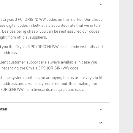
t Crysis 3 PC (ORIGIN) WW codes on the market. Our cheap
e digital codes in bulk at a discounted rate that we in turn
. Besides being cheap, you can be rest assured our codes
ght from official suppliers.
you the Crysis 3 PC (ORIGIN) WW digital code instantly and
il address.
llent customer support are always available in case you
s regarding the Crysis 3 PC (ORIGIN) WW code.
rchase system contains no annoying forms or surveys to fill
il address and a valid payment method, thus making the
C (ORIGIN) WW from livecards.net quick and easy.
eten
 digitális kódok vásárlása gyors és egyszerű: