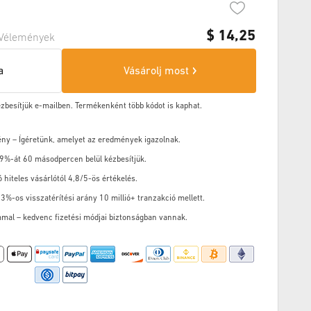
$
14,25
Vélemények
a
Vásárolj most
ézbesítjük e-mailben. Termékenként több kódot is kaphat.
ény – Ígéretünk, amelyet az eredmények igazolnak.
9%-át 60 másodpercen belül kézbesítjük.
ó hiteles vásárlótól 4,8/5-ös értékelés.
3%-os visszatérítési arány 10 millió+ tranzakció mellett.
mal – kedvenc fizetési módjai biztonságban vannak.