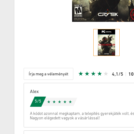
Írja meg a véleményét
4,1/5
1
Adott Star
Alex
5/5
A kódot azonnal megkaptam, a telepítés gyerekjáték volt, é
Nagyon elégedett vagyok a vásárlással!