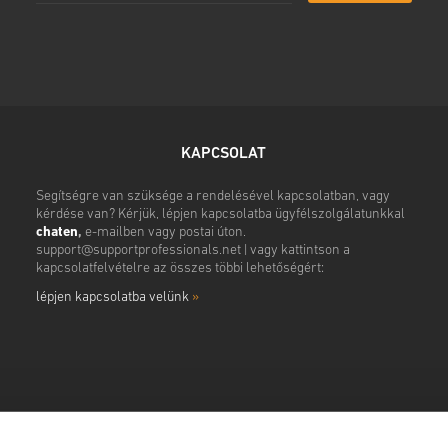
• Fejezd be a rendelést
Ezután kapsz egy e-mailt egy
KAPCSOLAT
Segítségre van szüksége a rendelésével kapcsolatban, vagy
kérdése van? Kérjük, lépjen kapcsolatba ügyfélszolgálatunkkal
chaten
,
e-mailben vagy postai úton.
support@supportprofessionals.net
| vagy kattintson a
kapcsolatfelvételre az összes többi lehetőségért:
lépjen kapcsolatba velünk
»