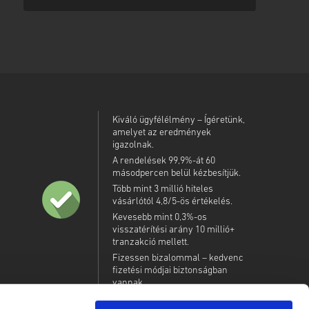
 biztonságos linkkel a kódod eléréséhez.
Kiváló ügyfélélmény – Ígéretünk,
amelyet az eredmények
igazolnak.
A rendelések 99,9%-át 60
másodpercen belül kézbesítjük.
Több mint 3 millió hiteles
vásárlótól 4,8/5-ös értékelés.
Kevesebb mint 0,3%-os
visszatérítési arány 10 millió+
tranzakció mellett.
Fizessen bizalommal – kedvenc
fizetési módjai biztonságban
vannak.