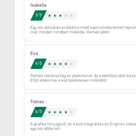
Isabella
Megszünteti
3/5
Egy kis aktiválási probléma miatt kapcsolatba kellett lépne
már minden rendben működik. Remek játék!
Eva
4/5
Remek látványvilág és játékmenet, de a betöltési idők kissé
Ettől eltekintve a kód tökéletesen működött.
Tobias
4/5
A grafika lenyűgöző, és a kód integrálása az Originen zökke
egy kis időbe telt.