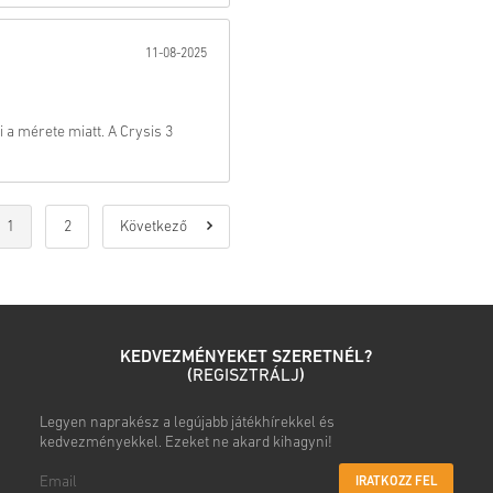
Az
előrendelhető
termékek
időpontban szállítjuk ki,
11-08-2025
azonnal kézbesítjük.
A kereskedelmi célúnak te
Ön csak digitális terméket
További információért te
i a mérete miatt. A Crysis 3
Ha bármilyen problémát t
Kapcsolatfelvételi űrlap
Ezeket a letölthető kódokat
Ezeknek a kódoknak nincs
Letölthető tartalom vagy 
1
2
Következő
rendelkezned kell az erede
Egyes termékekhez több k
KEDVEZMÉNYEKET SZERETNÉL?
(
REGISZTRÁLJ
)
Nézd meg a gyors útmutatót fe
Legyen naprakész a legújabb játékhírekkel és
• Válaszd ki a terméket
kedvezményekkel. Ezeket ne akard kihagyni!
• Add meg az e-mail címed
• Válaszd ki a kívánt fizetési
IRATKOZZ FEL