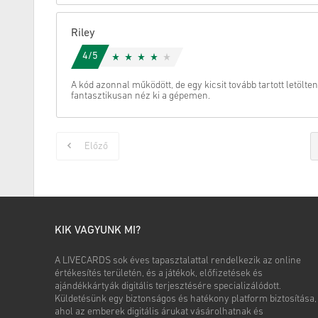
Riley
4/5
A kód azonnal működött, de egy kicsit tovább tartott letölten
fantasztikusan néz ki a gépemen.
Előző
KIK VAGYUNK MI?
A LIVECARDS sok éves tapasztalattal rendelkezik az online
értékesítés területén, és a játékok, előfizetések és
ajándékkártyák digitális terjesztésére specializálódott.
Küldetésünk egy biztonságos és hatékony platform biztosítása,
ahol az emberek digitális árukat vásárolhatnak és