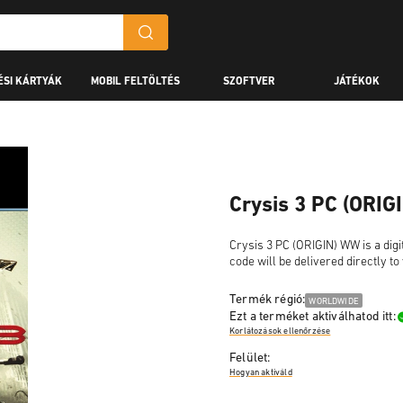
ÉSI KÁRTYÁK
MOBIL FELTÖLTÉS
SZOFTVER
JÁTÉKOK
Crysis 3 PC (ORI
Crysis 3 PC (ORIGIN) WW is a digi
code will be delivered directly t
Termék régió:
WORLDWIDE
Ezt a terméket aktiválhatod itt:
Korlátozások ellenőrzése
Felület:
Hogyan aktiváld