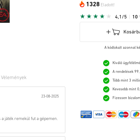
1328
Eladott!
4,1/5
10
Kosárb
A kód(oka)t azonnal k
Kiváló ügyfélélm
A rendelések 99,
0
Vélemények
Több mint 3 milli
Kevesebb mint 0,
:
23-08-2025
Fizessen bizalom
s a játék remekül fut a gépemen.