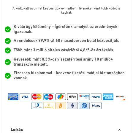
A kód(oka)t azonnal kézbesítjük e-mailben. Termékenként több kódot is
kaphat.
Kiváló ügyfélélmény – Ígéretünk, amelyet az eredmények
igazolnak.
A rendelések 99,9%-át 60 másodpercen belül kézbesítjük.
Több mint 3 millió hiteles vásárlótól 4,8/5-ös értékelés.
Kevesebb mint 0,3%-os visszatérítési arány 10 millió+
tranzakció mellett.
Fizessen bizalommal – kedvenc fizetési módjai biztonságban
vannak.
Leírás