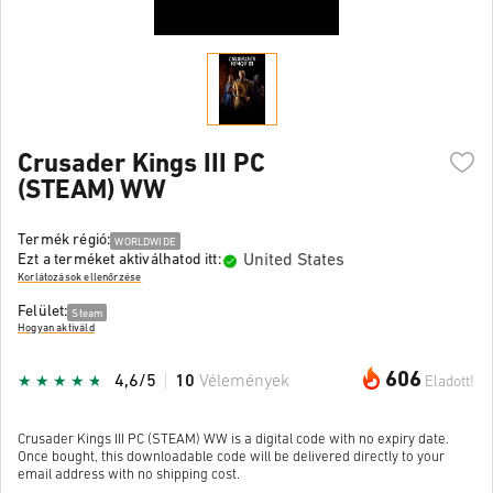
Crusader Kings III PC
(STEAM) WW
Termék régió:
WORLDWIDE
United States
Ezt a terméket aktiválhatod itt:
Korlátozások ellenőrzése
Felület:
Steam
Hogyan aktiváld
606
4,6/5
10
Vélemények
Eladott!
Crusader Kings III PC (STEAM) WW is a digital code with no expiry date.
Once bought, this downloadable code will be delivered directly to your
email address with no shipping cost.