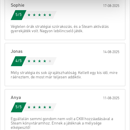
Sophie
17-08-2025
Ezután kapsz egy e-mailt egy biztonságos linkkel a kódod
eléréséhez.
5/5
Végtelen órák stratégiai szórakozás, és a Steam aktiválás
gyerekjáték volt. Nagyon lebilincselő játék.
Jonas
14-08-2025
4/5
Mély stratégia és sok újrajátszhatóság. Kellett egy kis idő, mire
ráéreztem, de most már teljesen addiktív.
Anya
11-08-2025
5/5
Egyáltalán semmi gondom nem volt a CKIII hozzáadásával a
Steam könyvtáramhoz. Ennek a játéknak a mélysége
elképesztő!