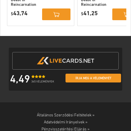
Beast of
Beast of
Reincarnation
Reincarnation
Deluxe Edition
PC (STEAM)
43,74
41,25
PC (STEAM)
$
$
4,49
ÍRJA MEG A VÉLEMÉNYÉT
345 VÉLEMÉNYEK
Általános Szerződési Feltételek »
Adatvédelmi Irányelvek »
Pénzvisszatérítési Eljárás »