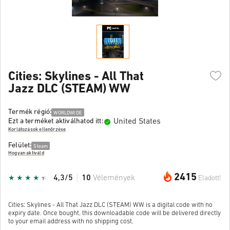
Cities: Skylines - All That
Jazz DLC (STEAM) WW
Termék régió:
WORLDWIDE
United States
Ezt a terméket aktiválhatod itt:
Korlátozások ellenőrzése
Felület:
Steam
Hogyan aktiváld
2415
4,3/5
10
Vélemények
Eladott!
Cities: Skylines - All That Jazz DLC (STEAM) WW is a digital code with no
expiry date. Once bought, this downloadable code will be delivered directly
to your email address with no shipping cost.