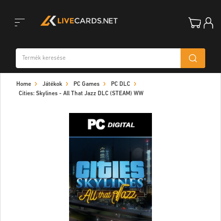
Toggle
Home
Játékok
PC Games
PC DLC
navigation
Cities: Skylines - All That Jazz DLC (STEAM) WW