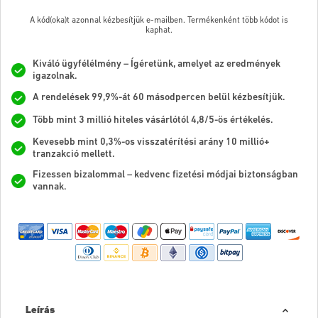
A kód(oka)t azonnal kézbesítjük e-mailben. Termékenként több kódot is
kaphat.
Kiváló ügyfélélmény – Ígéretünk, amelyet az eredmények
igazolnak.
A rendelések 99,9%-át 60 másodpercen belül kézbesítjük.
Több mint 3 millió hiteles vásárlótól 4,8/5-ös értékelés.
Kevesebb mint 0,3%-os visszatérítési arány 10 millió+
tranzakció mellett.
Fizessen bizalommal – kedvenc fizetési módjai biztonságban
vannak.
Leírás