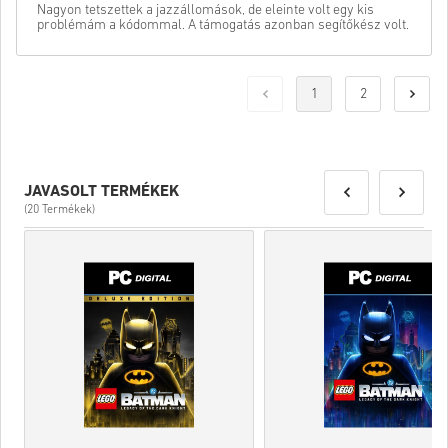
Nagyon tetszettek a jazzállomások, de eleinte volt egy kis
problémám a kódommal. A támogatás azonban segítőkész volt.
1
2
JAVASOLT TERMÉKEK
(20 Termékek)