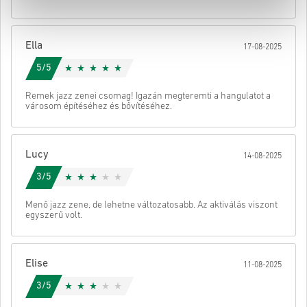
• Fejezd be a rendelést
Ezután kapsz egy e-mailt egy biztonságos linkkel a kódod
eléréséhez.
Ella
17-08-2025
5/5
Remek jazz zenei csomag! Igazán megteremti a hangulatot a
városom építéséhez és bővítéséhez.
Lucy
14-08-2025
3/5
Menő jazz zene, de lehetne változatosabb. Az aktiválás viszont
egyszerű volt.
Elise
11-08-2025
3/5