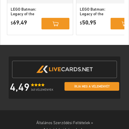
LEGO Batman:
LEGO Batman:
Legacy of the
Legacy of the
Dark Knight
Dark Knight PC
69,49
50,95
Deluxe Edition
$
(STEAM) EU
$
DLC PC (STEAM)
EU
4,49
ÍRJA MEG A VÉLEMÉNYÉT
345 VÉLEMÉNYEK
Általános Szerződési Feltételek »