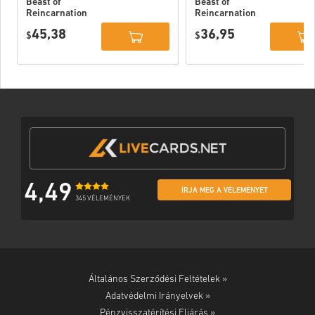
Beast of
Beast of
Reincarnation
Reincarnation
Deluxe Edition
PC (STEAM)
45,38
36,95
PC (STEAM)
$
$
4,49
ÍRJA MEG A VÉLEMÉNYÉT
345 VÉLEMÉNYEK
Általános Szerződési Feltételek »
Adatvédelmi Irányelvek »
Pénzvisszatérítési Eljárás »