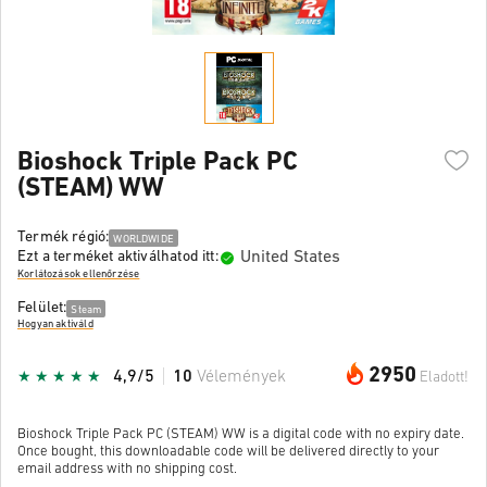
Bioshock Triple Pack PC
(STEAM) WW
Termék régió:
WORLDWIDE
United States
Ezt a terméket aktiválhatod itt:
Korlátozások ellenőrzése
Felület:
Steam
Hogyan aktiváld
2950
4,9/5
10
Vélemények
Eladott!
Bioshock Triple Pack PC (STEAM) WW is a digital code with no expiry date.
Once bought, this downloadable code will be delivered directly to your
email address with no shipping cost.