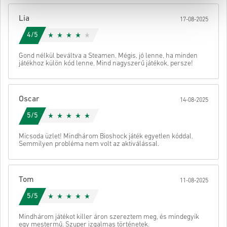
• Fejezd be a rendelést
Lia
17-08-2025
Ezután kapsz egy e-mailt egy biztonságos linkkel a kódod
eléréséhez.
4/5
Gond nélkül beváltva a Steamen. Mégis, jó lenne, ha minden
játékhoz külön kód lenne. Mind nagyszerű játékok, persze!
Oscar
14-08-2025
5/5
Micsoda üzlet! Mindhárom Bioshock játék egyetlen kóddal.
Semmilyen probléma nem volt az aktiválással.
Tom
11-08-2025
5/5
Mindhárom játékot killer áron szereztem meg, és mindegyik
egy mestermű. Szuper izgalmas történetek.