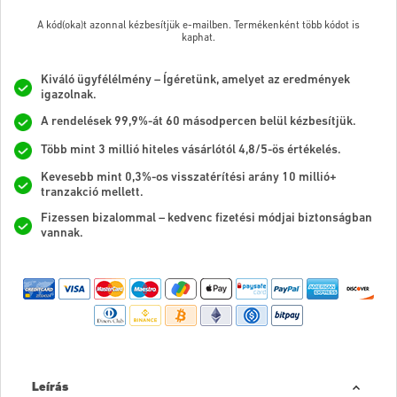
A kód(oka)t azonnal kézbesítjük e-mailben. Termékenként több kódot is
kaphat.
Kiváló ügyfélélmény – Ígéretünk, amelyet az eredmények
igazolnak.
A rendelések 99,9%-át 60 másodpercen belül kézbesítjük.
Több mint 3 millió hiteles vásárlótól 4,8/5-ös értékelés.
Kevesebb mint 0,3%-os visszatérítési arány 10 millió+
tranzakció mellett.
Fizessen bizalommal – kedvenc fizetési módjai biztonságban
vannak.
Leírás