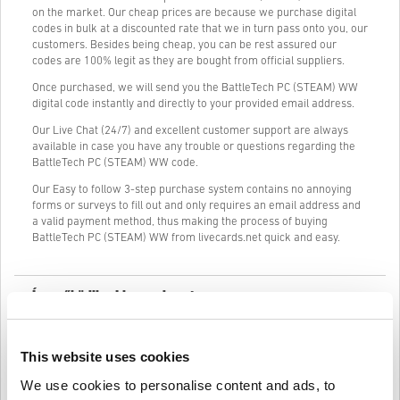
on the market. Our cheap prices are because we purchase digital
codes in bulk at a discounted rate that we in turn pass onto you, our
customers. Besides being cheap, you can be rest assured our
codes are 100% legit as they are bought from official suppliers.
Once purchased, we will send you the BattleTech PC (STEAM) WW
digital code instantly and directly to your provided email address.
Our Live Chat (24/7) and excellent customer support are always
available in case you have any trouble or questions regarding the
BattleTech PC (STEAM) WW code.
Our Easy to follow 3-step purchase system contains no annoying
forms or surveys to fill out and only requires an email address and
a valid payment method, thus making the process of buying
BattleTech PC (STEAM) WW from livecards.net quick and easy.
Így működik a Livecards.neten
Jogi nyilatkozat
Új vagy a Livecards.net-en? A digitális kódok vásárlása gyors és
This website uses cookies
egyszerű:
Az
előrendelhető
termékeket a megjelölt megjelenési
We use cookies to personalise content and ads, to
dátum előtt vagy a megadott időpontban szállítjuk ki, míg a