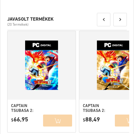
JAVASOLT TERMÉKEK
(20 Termékek)
CAPTAIN
CAPTAIN
TSUBASA 2:
TSUBASA 2:
WORLD
WORLD
66,95
88,49
FIGHTERS PC
$
FIGHTERS
$
(STEAM) EU
Deluxe Edition
PC (STEAM) EU