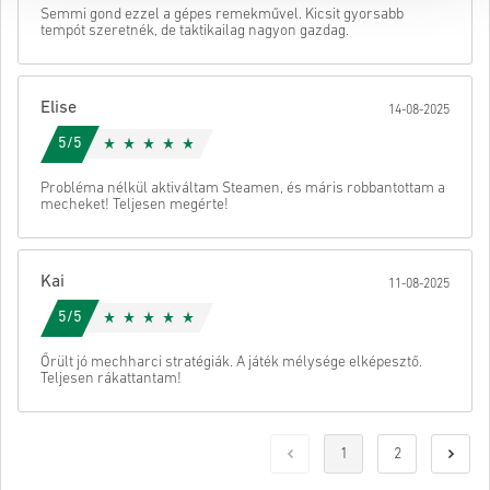
Semmi gond ezzel a gépes remekművel. Kicsit gyorsabb
tempót szeretnék, de taktikailag nagyon gazdag.
Elise
14-08-2025
5/5
Probléma nélkül aktiváltam Steamen, és máris robbantottam a
mecheket! Teljesen megérte!
Kai
11-08-2025
5/5
Őrült jó mechharci stratégiák. A játék mélysége elképesztő.
Teljesen rákattantam!
1
2