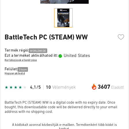
BattleTech PC (STEAM) WW
Termék régió:
WORLDWIDE
United States
Ezt a terméket aktiválhatod itt:
Korlátozások ellenőrzése
Felület:
Steam
Hogyan aktiváld
3607
4,1/5
10
Vélemények
Eladott!
BattleTech PC (STEAM) WW is a digital code with no expiry date. Once
bought, this downloadable code will be delivered directly to your email
address with no shipping cost.
A kód(oka)t azonnal kézbesítjük e-mailben. Termékenként több kódot is
kaphat.