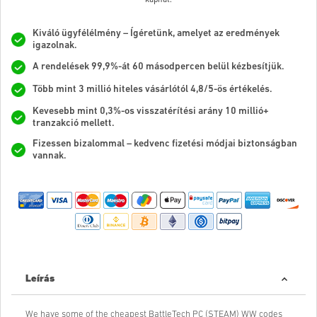
Kiváló ügyfélélmény – Ígéretünk, amelyet az eredmények
igazolnak.
A rendelések 99,9%-át 60 másodpercen belül kézbesítjük.
Több mint 3 millió hiteles vásárlótól 4,8/5-ös értékelés.
Kevesebb mint 0,3%-os visszatérítési arány 10 millió+
tranzakció mellett.
Fizessen bizalommal – kedvenc fizetési módjai biztonságban
vannak.
Leírás
We have some of the cheapest BattleTech PC (STEAM) WW codes