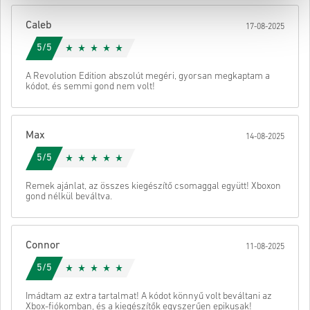
• Fejezd be a rendelést
Caleb
17-08-2025
Ezután kapsz egy e-mailt egy biztonságos linkkel a kódod
eléréséhez.
5/5
A Revolution Edition abszolút megéri, gyorsan megkaptam a
kódot, és semmi gond nem volt!
Max
14-08-2025
5/5
Remek ajánlat, az összes kiegészítő csomaggal együtt! Xboxon
gond nélkül beváltva.
Connor
11-08-2025
5/5
Imádtam az extra tartalmat! A kódot könnyű volt beváltani az
Xbox-fiókomban, és a kiegészítők egyszerűen epikusak!