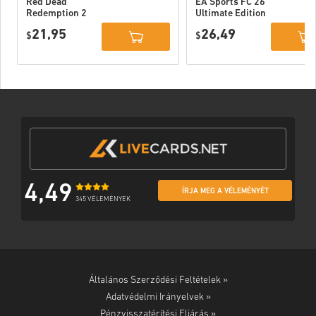
Red Dead
EA Sports FC 26
Redemption 2
Ultimate Edition
Xbox One WW
Xbox One / Xbox
21,95
26,49
$
Series X|S
$
4,49
ÍRJA MEG A VÉLEMÉNYÉT
345 VÉLEMÉNYEK
Általános Szerződési Feltételek »
Adatvédelmi Irányelvek »
Pénzvisszatérítési Eljárás »