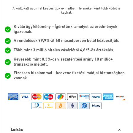
A kód(oka)t azonnal kézbesítjük e-mailben. Termékenként több kódot is
kaphat.
Kiváló ügyfélélmény – Ígéretünk, amelyet az eredmények
igazolnak.
A rendelések 99,9%-át 60 másodpercen belül kézbesítjük.
Több mint 3 millió hiteles vásárlótól 4,8/5-ös értékelés.
Kevesebb mint 0,3%-os visszatérítési arány 10 millió+
tranzakció mellett.
Fizessen bizalommal – kedvenc fizetési módjai biztonságban
vannak.
Leírás