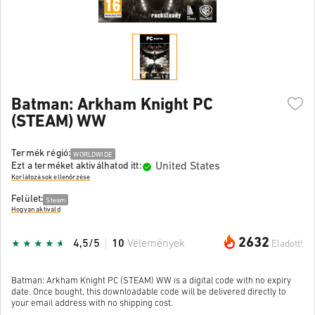
Batman: Arkham Knight PC
(STEAM) WW
Termék régió:
WORLDWIDE
United States
Ezt a terméket aktiválhatod itt:
Korlátozások ellenőrzése
Felület:
Steam
Hogyan aktiváld
2632
4,5/5
10
Vélemények
Eladott!
Batman: Arkham Knight PC (STEAM) WW is a digital code with no expiry
date. Once bought, this downloadable code will be delivered directly to
your email address with no shipping cost.