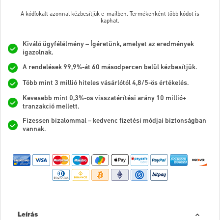
A kód(oka)t azonnal kézbesítjük e-mailben. Termékenként több kódot is
kaphat.
Kiváló ügyfélélmény – Ígéretünk, amelyet az eredmények
igazolnak.
A rendelések 99,9%-át 60 másodpercen belül kézbesítjük.
Több mint 3 millió hiteles vásárlótól 4,8/5-ös értékelés.
Kevesebb mint 0,3%-os visszatérítési arány 10 millió+
tranzakció mellett.
Fizessen bizalommal – kedvenc fizetési módjai biztonságban
vannak.
Leírás