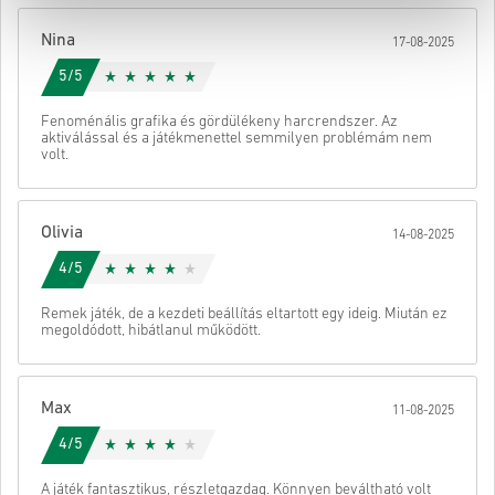
• Fejezd be a rendelést
Nina
17-08-2025
Ezután kapsz egy e-mailt egy biztonságos linkkel a kódod
eléréséhez.
5/5
Fenoménális grafika és gördülékeny harcrendszer. Az
aktiválással és a játékmenettel semmilyen problémám nem
volt.
Olivia
14-08-2025
4/5
Remek játék, de a kezdeti beállítás eltartott egy ideig. Miután ez
megoldódott, hibátlanul működött.
Max
11-08-2025
4/5
A játék fantasztikus, részletgazdag. Könnyen beváltható volt