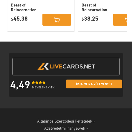
Beast of
Beast of
Reincarnation
Reincarnation
Deluxe Edition
PC (STEAM)
45,38
38,25
PC (STEAM)
$
$
4,49
ÍRJA MEG A VÉLEMÉNYÉT
345 VÉLEMÉNYEK
Általános Szerződési Feltételek »
Adatvédelmi Irányelvek »