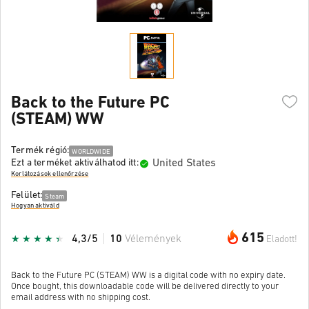
Back to the Future PC
(STEAM) WW
Termék régió:
WORLDWIDE
United States
Ezt a terméket aktiválhatod itt:
Korlátozások ellenőrzése
Felület:
Steam
Hogyan aktiváld
615
4,3/5
10
Vélemények
Eladott!
Back to the Future PC (STEAM) WW is a digital code with no expiry date.
Once bought, this downloadable code will be delivered directly to your
email address with no shipping cost.