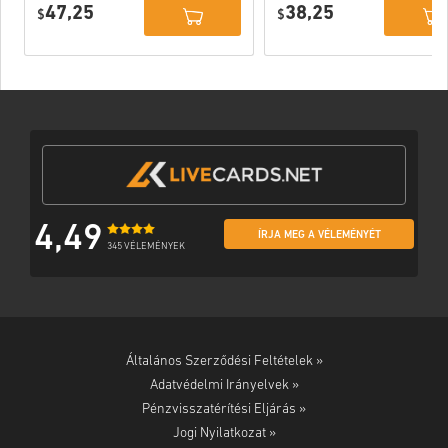
47,25
38,25
PC (STEAM)
$
$
4,49
ÍRJA MEG A VÉLEMÉNYÉT
345 VÉLEMÉNYEK
Általános Szerződési Feltételek »
Adatvédelmi Irányelvek »
Pénzvisszatérítési Eljárás »
Jogi Nyilatkozat »