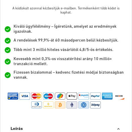
A kód(oka)t azonnal kézbesítjük e-mailben. Termékenként több kódot is
kaphat.
Kiváló ügyfélélmény – Ígéretünk, amelyet az eredmények
igazolnak.
A rendelések 99,9%-át 60 másodpercen belül kézbesítjük.
Több mint 3 millió hiteles vásárlótól 4,8/5-ös értékelés.
Kevesebb mint 0,3%-os visszatérítési arány 10 millió+
tranzakció mellett.
Fizessen bizalommal – kedvenc fizetési módjai biztonságban
vannak.
Leírás