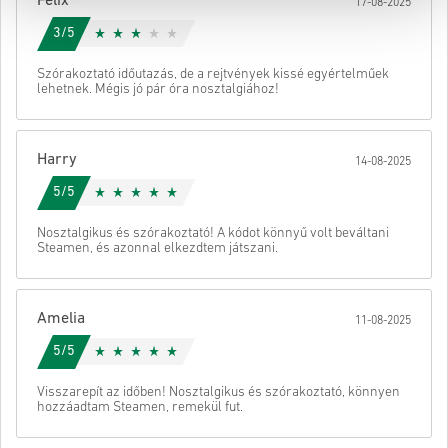
Felix
17-08-2025
Ezután kapsz egy e-mailt egy biztonságos linkkel a kódod
eléréséhez.
3/5
Szórakoztató időutazás, de a rejtvények kissé egyértelműek
lehetnek. Mégis jó pár óra nosztalgiához!
Harry
14-08-2025
5/5
Nosztalgikus és szórakoztató! A kódot könnyű volt beváltani
Steamen, és azonnal elkezdtem játszani.
Amelia
11-08-2025
5/5
Visszarepít az időben! Nosztalgikus és szórakoztató, könnyen
hozzáadtam Steamen, remekül fut.