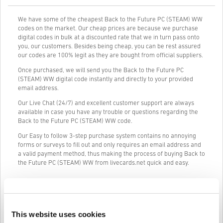
We have some of the cheapest Back to the Future PC (STEAM) WW
codes on the market. Our cheap prices are because we purchase
digital codes in bulk at a discounted rate that we in turn pass onto
you, our customers. Besides being cheap, you can be rest assured
our codes are 100% legit as they are bought from official suppliers.
Once purchased, we will send you the Back to the Future PC
(STEAM) WW digital code instantly and directly to your provided
email address.
Our Live Chat (24/7) and excellent customer support are always
available in case you have any trouble or questions regarding the
Back to the Future PC (STEAM) WW code.
Our Easy to follow 3-step purchase system contains no annoying
forms or surveys to fill out and only requires an email address and
a valid payment method, thus making the process of buying Back to
the Future PC (STEAM) WW from livecards.net quick and easy.
Így működik a Livecards.neten
This website uses cookies
Jogi nyilatkozat
Új vagy a Livecards.net-en? A digitális kódok vásárlása gyors és