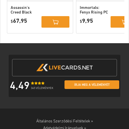
Assassin's
Immortals:
Creed Black
Fenyx Rising PC
Flag Resynced
EU
67,95
9,95
PC (Ubisoft
$
$
Connect) EU
4,49
ÍRJA MEG A VÉLEMÉNYÉT
345 VÉLEMÉNYEK
Általános Szerződési Feltételek »
Adatvédelmi Irányelvek »