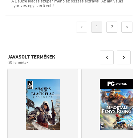
A Deluxe kiadás szuper menő az összes extrával. Az aktiválás
gyors és egyszerű volt!
1
2
JAVASOLT TERMÉKEK
(20 Termékek)