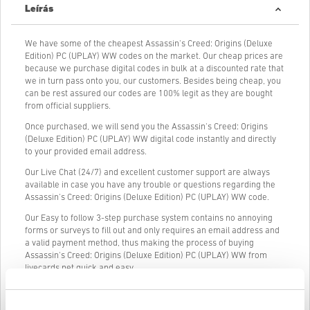
Leírás
We have some of the cheapest Assassin's Creed: Origins (Deluxe
Edition) PC (UPLAY) WW codes on the market. Our cheap prices are
because we purchase digital codes in bulk at a discounted rate that
we in turn pass onto you, our customers. Besides being cheap, you
can be rest assured our codes are 100% legit as they are bought
from official suppliers.
Once purchased, we will send you the Assassin's Creed: Origins
(Deluxe Edition) PC (UPLAY) WW digital code instantly and directly
to your provided email address.
Our Live Chat (24/7) and excellent customer support are always
available in case you have any trouble or questions regarding the
Assassin's Creed: Origins (Deluxe Edition) PC (UPLAY) WW code.
Our Easy to follow 3-step purchase system contains no annoying
forms or surveys to fill out and only requires an email address and
a valid payment method, thus making the process of buying
Assassin's Creed: Origins (Deluxe Edition) PC (UPLAY) WW from
livecards.net quick and easy.