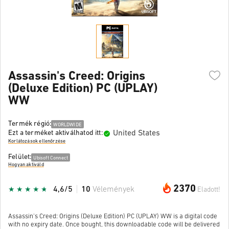
Assassin's Creed: Origins
(Deluxe Edition) PC (UPLAY)
WW
Termék régió:
WORLDWIDE
United States
Ezt a terméket aktiválhatod itt:
Korlátozások ellenőrzése
Felület:
Ubisoft Connect
Hogyan aktiváld
2370
4,6/5
10
Vélemények
Eladott!
Assassin's Creed: Origins (Deluxe Edition) PC (UPLAY) WW is a digital code
with no expiry date. Once bought, this downloadable code will be delivered