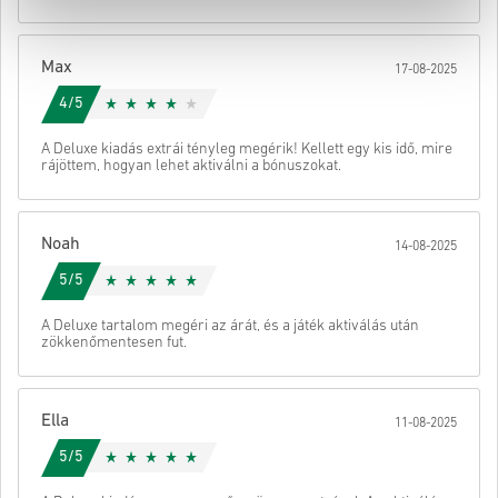
• Válaszd ki a kívánt fizetési módot
• Fejezd be a rendelést
Max
17-08-2025
Ezután kapsz egy e-mailt egy biztonságos linkkel a kódod
eléréséhez.
4/5
A Deluxe kiadás extrái tényleg megérik! Kellett egy kis idő, mire
rájöttem, hogyan lehet aktiválni a bónuszokat.
Noah
14-08-2025
5/5
A Deluxe tartalom megéri az árát, és a játék aktiválás után
zökkenőmentesen fut.
Ella
11-08-2025
5/5