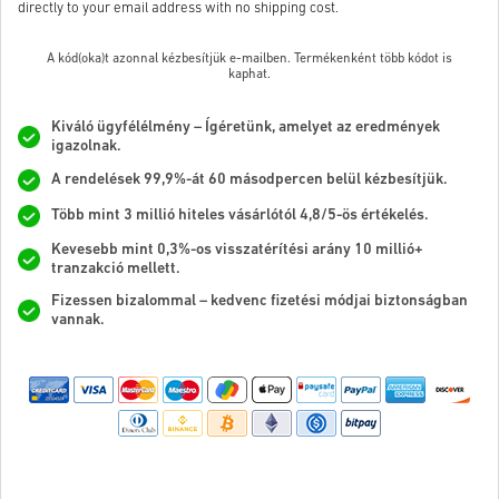
directly to your email address with no shipping cost.
A kód(oka)t azonnal kézbesítjük e-mailben. Termékenként több kódot is
kaphat.
Kiváló ügyfélélmény – Ígéretünk, amelyet az eredmények
igazolnak.
A rendelések 99,9%-át 60 másodpercen belül kézbesítjük.
Több mint 3 millió hiteles vásárlótól 4,8/5-ös értékelés.
Kevesebb mint 0,3%-os visszatérítési arány 10 millió+
tranzakció mellett.
Fizessen bizalommal – kedvenc fizetési módjai biztonságban
vannak.