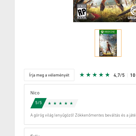
Írja meg a véleményét
4,7/5
1
Adott Star
Nico
5/5
A görög világ lenyűgöző! Zökkenőmentes beváltás és a játé