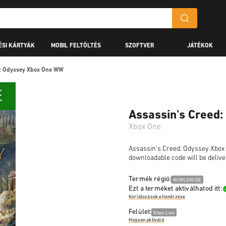
ÉSI KÁRTYÁK
MOBIL FELTÖLTÉS
SZOFTVER
JÁTÉKOK
d: Odyssey Xbox One WW
Assassin's Creed
Xbox One
Assassin's Creed: Odyssey Xbox O
downloadable code will be delive
Termék régió:
WORLDWIDE
Ezt a terméket aktiválhatod itt:
Korlátozások ellenőrzése
Felület:
Xbox Live
Hogyan aktiváld