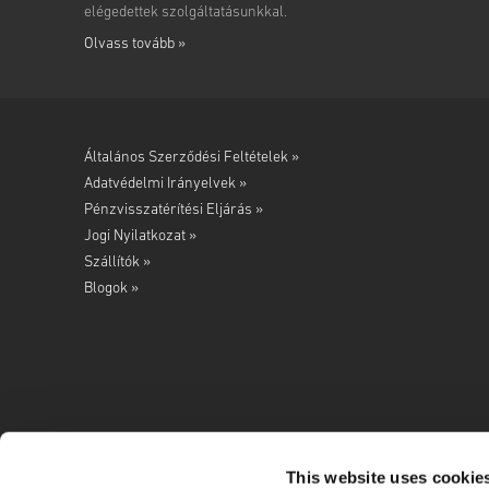
elégedettek szolgáltatásunkkal.
Olvass tovább »
Általános Szerződési Feltételek »
Adatvédelmi Irányelvek »
Pénzvisszatérítési Eljárás »
Jogi Nyilatkozat »
Szállítók »
Blogok »
This website uses cookie