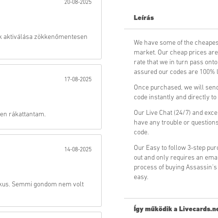
20-08-2025
Leírás
Küld
ék aktiválása zökkenőmentesen
We have some of the cheapes
market. Our cheap prices are 
rate that we in turn pass ont
assured our codes are 100% le
17-08-2025
Once purchased, we will send
code instantly and directly t
Our Live Chat (24/7) and exce
esen rákattantam.
have any trouble or questio
code.
Our Easy to follow 3-step pu
14-08-2025
out and only requires an ema
process of buying Assassin'
easy.
ztikus. Semmi gondom nem volt
Így működik a Livecards.n