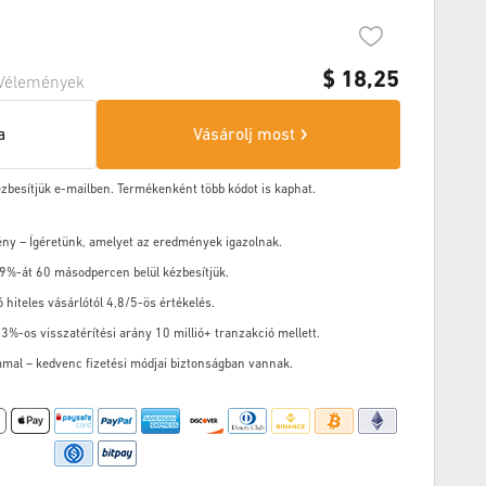
$
18,25
Vélemények
a
Vásárolj most
ézbesítjük e-mailben. Termékenként több kódot is kaphat.
ény – Ígéretünk, amelyet az eredmények igazolnak.
9%-át 60 másodpercen belül kézbesítjük.
ó hiteles vásárlótól 4,8/5-ös értékelés.
3%-os visszatérítési arány 10 millió+ tranzakció mellett.
mal – kedvenc fizetési módjai biztonságban vannak.