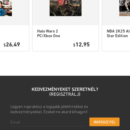
• Válaszd ki a terméket
• Add meg az e-mail címed
• Válaszd ki a kívánt fizetési
• Fejezd be a rendelést
Halo Wars 2
NBA 2K25 Al
Ezután kapsz egy e-mailt egy
PC/Xbox One
Star Edition
Xbox One/Xb
26,49
12,95
$
$
Series
KEDVEZMÉNYEKET SZERETNÉL?
(
REGISZTRÁLJ
)
Legyen naprakész a legújabb játékhírekkel és
kedvezményekkel. Ezeket ne akard kihagyni!
IRATKOZZ FEL