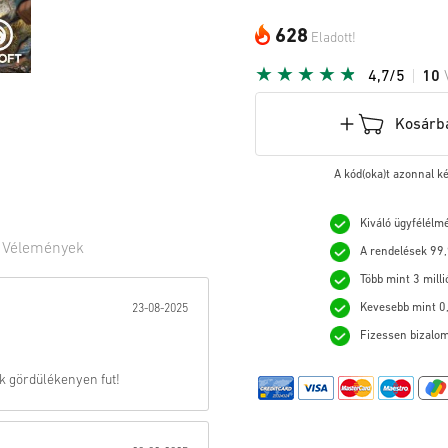
628
Eladott!
4,7/5
10
Kosárb
A kód(oka)t azonnal k
Kiváló ügyfélélm
0
Vélemények
A rendelések 99,
Több mint 3 milli
:
Kevesebb mint 0,
23-08-2025
Fizessen bizalom
k gördülékenyen fut!