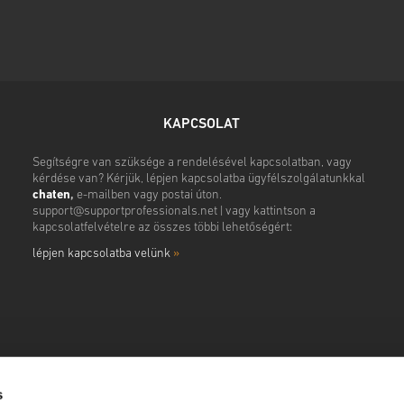
KAPCSOLAT
Segítségre van szüksége a rendelésével kapcsolatban, vagy
kérdése van? Kérjük, lépjen kapcsolatba ügyfélszolgálatunkkal
chaten
,
e-mailben vagy postai úton.
support@supportprofessionals.net
| vagy kattintson a
kapcsolatfelvételre az összes többi lehetőségért:
lépjen kapcsolatba velünk
»
s