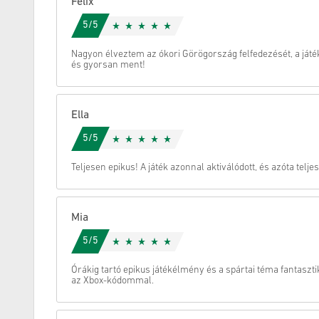
Felix
5/5
Megszünteti
Nagyon élveztem az ókori Görögország felfedezését, a ját
és gyorsan ment!
Ella
5/5
Teljesen epikus! A játék azonnal aktiválódott, és azóta telj
Mia
5/5
Órákig tartó epikus játékélmény és a spártai téma fantas
az Xbox-kódommal.