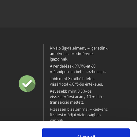
Kiváló ügyfélélmény – Ígéretünk,
amelyet az eredmények
igazolnak.
A rendelések 99,9%-át 60
másodpercen belül kézbesítjük.
Több mint 3 millió hiteles
vásárlótól 4,8/5-ös értékelés.
Kevesebb mint 0,3%-os
visszatérítési arány 10 millió+
tranzakció mellett.
Fizessen bizalommal – kedvenc
fizetési módjai biztonságban
vannak.