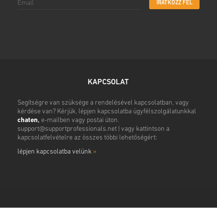
IRATKOZZ FEL
KAPCSOLAT
Segítségre van szüksége a rendelésével kapcsolatban, vagy
kérdése van? Kérjük, lépjen kapcsolatba ügyfélszolgálatunkkal
chaten
,
e-mailben vagy postai úton.
support@supportprofessionals.net
| vagy kattintson a
kapcsolatfelvételre az összes többi lehetőségért:
lépjen kapcsolatba velünk
»