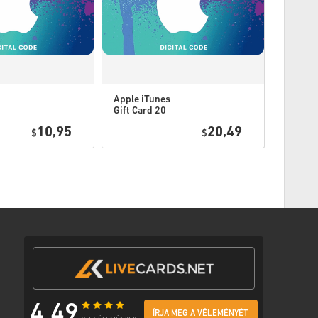
ti játékkal.
ódot is kaphat.
Apple iTunes
Apple i
Gift Card 20
Gift Ca
nt, vagy kövesd az alábbi lépéseket 👇
USD USA
USD US
10,95
20,49
$
$
 módot
 biztonságos linkkel a kódod eléréséhez.
4,49
ÍRJA MEG A VÉLEMÉNYÉT