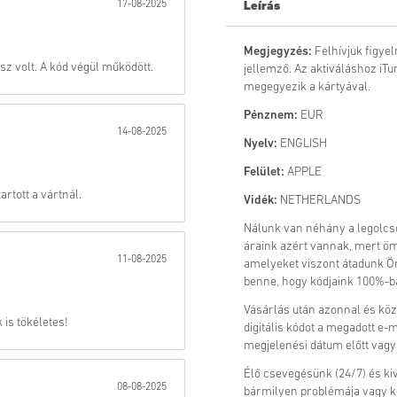
17-08-2025
Leírás
Küld
Megjegyzés:
Felhívjuk figy
ész volt. A kód végül működött.
jellemző. Az aktiváláshoz iT
megegyezik a kártyával.
Pénznem:
EUR
14-08-2025
Nyelv:
ENGLISH
Felület:
APPLE
rtott a vártnál.
Vidék:
NETHERLANDS
Nálunk van néhány a legolcs
áraink azért vannak, mert öm
11-08-2025
amelyeket viszont átadunk Ön
benne, hogy kódjaink 100%-ban
Vásárlás után azonnal és kö
is tökéletes!
digitális kódot a megadott e-
megjelenési dátum előtt vagy 
Élő csevegésünk (24/7) és ki
08-08-2025
bármilyen problémája vagy 