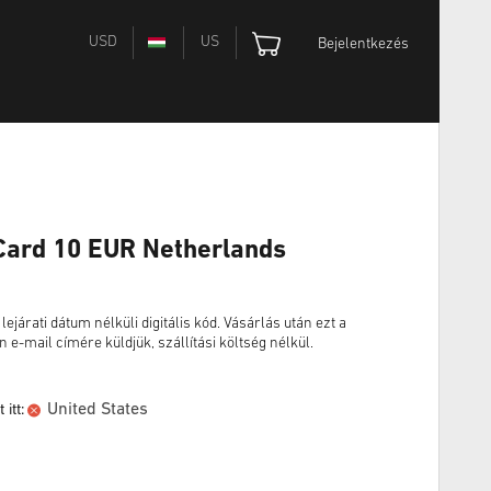
USD
US
Bejelentkezés
 Card 10 EUR Netherlands
járati dátum nélküli digitális kód. Vásárlás után ezt a
n e-mail címére küldjük, szállítási költség nélkül.
United States
itt: