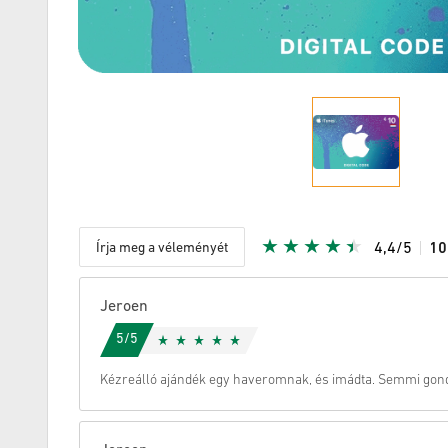
Írja meg a véleményét
4,4/5
1
Adott Star
Jeroen
5/5
Kézreálló ajándék egy haveromnak, és imádta. Semmi gond