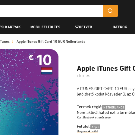
ÉSI KÁRTYÁK
MOBIL FELTÖLTÉS
SZOFTVER
JÁTÉKOK
iTunes
Apple iTunes Gift Card 10 EUR Netherlands
Apple iTunes Gift
iTunes
A ITUNES GIFT CARD 10 EUR egy le
letölthető kódot közvetlenül az Ö
Termék régió:
NETHERLANDS
Nem aktiválhatod ezt a terméket 
Korlátozások ellenőrzése
Felület:
Apple
Hogyan aktiváld