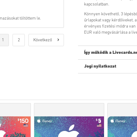
kapcsolatban.
Könnyen követhető, 3 lépésb
lmazásokat töltöttem le.
űrlapokat vagy kérdőíveket, a
érvényes fizetési módra van
EUR való megvásárlása a liv
1
2
Következő
Így működik a Livecards.n
Jogi nyilatkozat
Új vagy a Livecards.net-en? A
Az
előrendelhető
termékek
időpontban szállítjuk ki,
azonnal kézbesítjük.
A kereskedelmi célúnak te
Ön csak digitális terméket
További információért te
Ha bármilyen problémát t
Kapcsolatfelvételi űrlap
Ezeket a letölthető kódokat
Ezeknek a kódoknak nincs
Letölthető tartalom vagy 