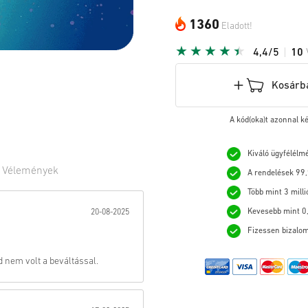
1360
Eladott!
4,4/5
10
Kosárb
A kód(oka)t azonnal k
Kiváló ügyfélélm
0
Vélemények
A rendelések 99,
Több mint 3 milli
:
Kevesebb mint 0,
20-08-2025
Fizessen bizalom
 nem volt a beváltással.