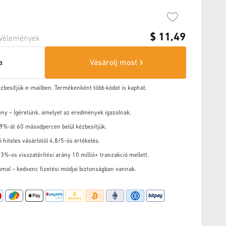
$
11,49
Vélemények
a
Vásárolj most
ézbesítjük e-mailben. Termékenként több kódot is kaphat.
ény – Ígéretünk, amelyet az eredmények igazolnak.
9%-át 60 másodpercen belül kézbesítjük.
ó hiteles vásárlótól 4,8/5-ös értékelés.
3%-os visszatérítési arány 10 millió+ tranzakció mellett.
mal – kedvenc fizetési módjai biztonságban vannak.