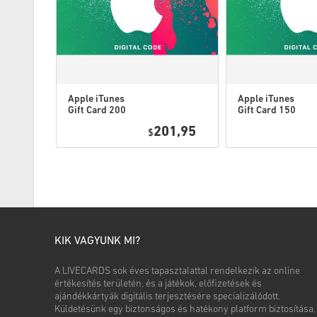
Apple iTunes
Apple iTunes
Gift Card 200
Gift Card 150
USD USA
USD USA
8,95
201,95
$
KIK VAGYUNK MI?
A LIVECARDS sok éves tapasztalattal rendelkezik az online
értékesítés területén, és a játékok, előfizetések és
ajándékkártyák digitális terjesztésére specializálódott.
Küldetésünk egy biztonságos és hatékony platform biztosítása,