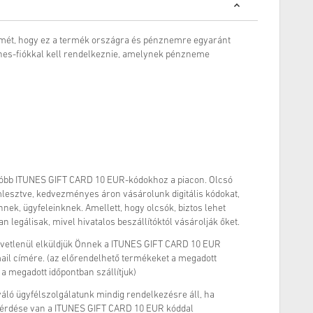
elmét, hogy ez a termék országra és pénznemre egyaránt
unes-fiókkal kell rendelkeznie, amelynek pénzneme
óbb ITUNES GIFT CARD 10 EUR-kódokhoz a piacon. Olcsó
lesztve, kedvezményes áron vásárolunk digitális kódokat,
nek, ügyfeleinknek. Amellett, hogy olcsók, biztos lehet
 legálisak, mivel hivatalos beszállítóktól vásárolják őket.
zvetlenül elküldjük Önnek a ITUNES GIFT CARD 10 EUR
mail címére. (az előrendelhető termékeket a megadott
a megadott időpontban szállítjuk)
váló ügyfélszolgálatunk mindig rendelkezésre áll, ha
kérdése van a ITUNES GIFT CARD 10 EUR kóddal