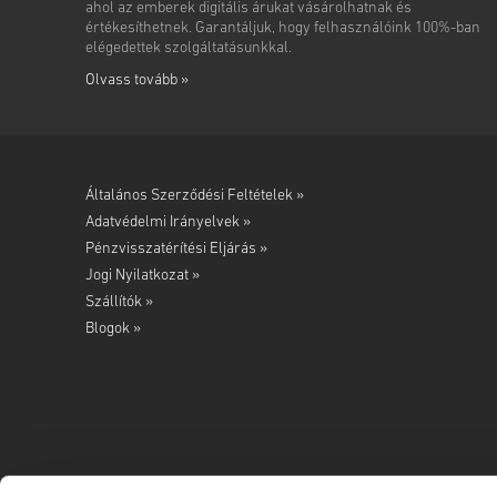
ahol az emberek digitális árukat vásárolhatnak és
értékesíthetnek. Garantáljuk, hogy felhasználóink 100%-ban
elégedettek szolgáltatásunkkal.
Olvass tovább »
Általános Szerződési Feltételek »
Adatvédelmi Irányelvek »
Pénzvisszatérítési Eljárás »
Jogi Nyilatkozat »
Szállítók »
Blogok »