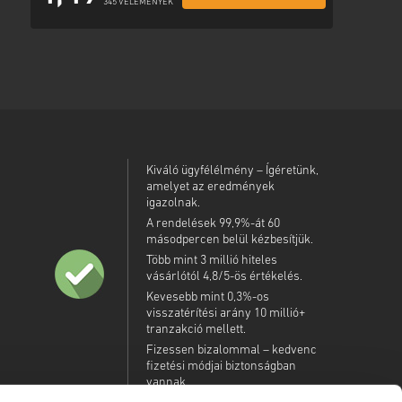
345 VÉLEMÉNYEK
Kiváló ügyfélélmény – Ígéretünk,
amelyet az eredmények
igazolnak.
A rendelések 99,9%-át 60
másodpercen belül kézbesítjük.
Több mint 3 millió hiteles
vásárlótól 4,8/5-ös értékelés.
Kevesebb mint 0,3%-os
visszatérítési arány 10 millió+
tranzakció mellett.
Fizessen bizalommal – kedvenc
fizetési módjai biztonságban
vannak.