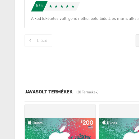
5/5
A kód tökéletes volt, gond nélkül betöltődött, és máris alka
Előző
JAVASOLT TERMÉKEK
(20 Termékek)