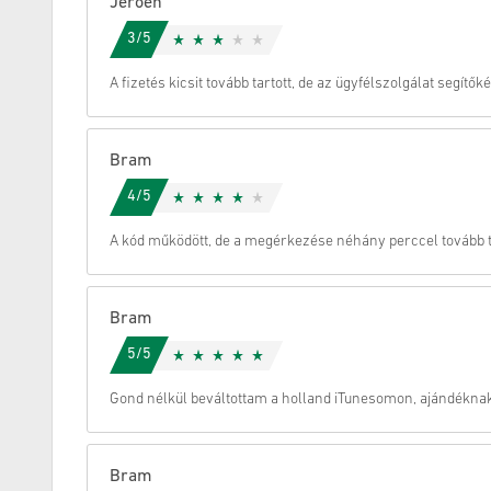
Jeroen
3/5
Megszünteti
A fizetés kicsit tovább tartott, de az ügyfélszolgálat segítők
Bram
4/5
A kód működött, de a megérkezése néhány perccel tovább ta
Bram
5/5
Gond nélkül beváltottam a holland iTunesomon, ajándéknak 
Bram