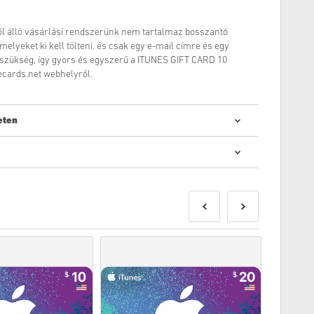
ől álló vásárlási rendszerünk nem tartalmaz bosszantó
melyeket ki kell tölteni, és csak egy e-mail címre és egy
 szükség, így gyors és egyszerű a ITUNES GIFT CARD 10
ecards.net webhelyről.
eten
 digitális kódok vásárlása gyors és egyszerű:
et a megjelölt megjelenési dátum előtt vagy a megadott
 míg a raktáron lévő termékeket a biztonsági ellenőrzésekig
kintett vásárlásokat nem fogadjuk el.
 vásárol.
kintse meg
GYIK
-ünket.
apasztal a vásárlás során, kérjük, értesítsen bennünket a
unk
segítségével.
 a játék fejlesztője készítette, ezért eredetiek.
 lejárati dátumuk.
DLC-termékek – A kiegészítővel való játékhoz