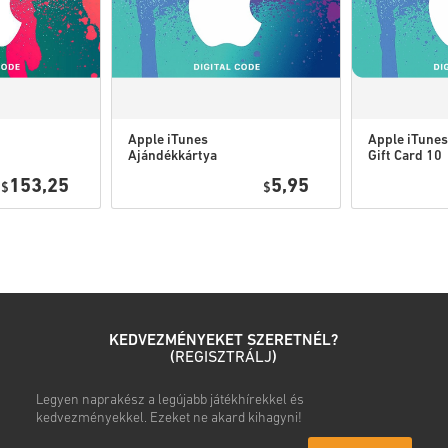
rendelkezned kell az erede
Egyes termékekhez több k
Apple iTunes
Apple iTunes
Ajándékkártya
Gift Card 10
Nézd meg a gyors útmutatót fe
5 USD USA
USD USA
153,25
5,95
$
$
• Válaszd ki a terméket
• Add meg az e-mail címed
• Válaszd ki a kívánt fizetési
• Fejezd be a rendelést
Ezután kapsz egy e-mailt egy
KEDVEZMÉNYEKET SZERETNÉL?
(
REGISZTRÁLJ
)
Legyen naprakész a legújabb játékhírekkel és
kedvezményekkel. Ezeket ne akard kihagyni!