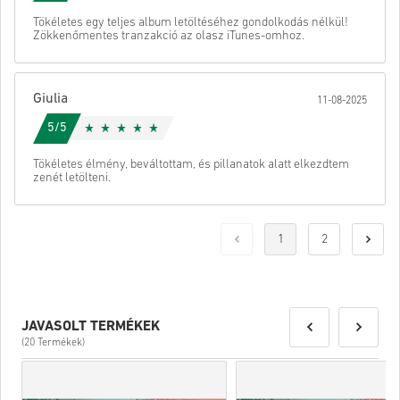
Tökéletes egy teljes album letöltéséhez gondolkodás nélkül!
Zökkenőmentes tranzakció az olasz iTunes-omhoz.
Giulia
11-08-2025
5/5
Tökéletes élmény, beváltottam, és pillanatok alatt elkezdtem
zenét letölteni.
1
2
JAVASOLT TERMÉKEK
(20 Termékek)