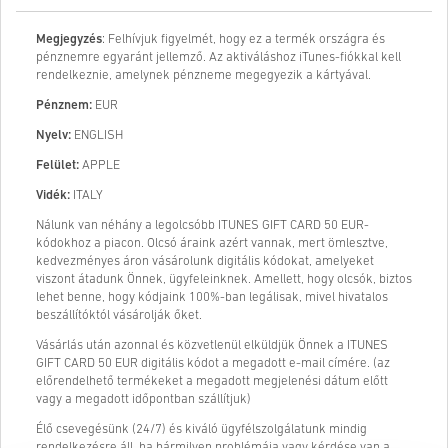
Megjegyzés
: Felhívjuk figyelmét, hogy ez a termék országra és
pénznemre egyaránt jellemző. Az aktiváláshoz iTunes-fiókkal kell
rendelkeznie, amelynek pénzneme megegyezik a kártyával.
Pénznem:
EUR
Nyelv:
ENGLISH
Felület:
APPLE
Vidék:
ITALY
Nálunk van néhány a legolcsóbb ITUNES GIFT CARD 50 EUR-
kódokhoz a piacon. Olcsó áraink azért vannak, mert ömlesztve,
kedvezményes áron vásárolunk digitális kódokat, amelyeket
viszont átadunk Önnek, ügyfeleinknek. Amellett, hogy olcsók, biztos
lehet benne, hogy kódjaink 100%-ban legálisak, mivel hivatalos
beszállítóktól vásárolják őket.
Vásárlás után azonnal és közvetlenül elküldjük Önnek a ITUNES
GIFT CARD 50 EUR digitális kódot a megadott e-mail címére. (az
előrendelhető termékeket a megadott megjelenési dátum előtt
vagy a megadott időpontban szállítjuk)
Élő csevegésünk (24/7) és kiváló ügyfélszolgálatunk mindig
rendelkezésre áll, ha bármilyen problémája vagy kérdése van a