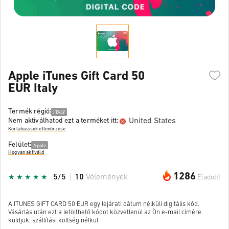
Apple iTunes Gift Card 50
EUR Italy
Termék régió:
ITALY
United States
Nem aktiválhatod ezt a terméket itt:
Korlátozások ellenőrzése
Felület:
Apple
Hogyan aktiváld
1286
5/5
10
Vélemények
Eladott!
A ITUNES GIFT CARD 50 EUR egy lejárati dátum nélküli digitális kód.
Vásárlás után ezt a letölthető kódot közvetlenül az Ön e-mail címére
küldjük, szállítási költség nélkül.