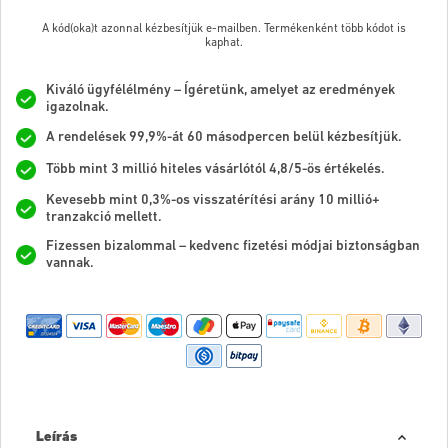
A kód(oka)t azonnal kézbesítjük e-mailben. Termékenként több kódot is
kaphat.
Kiváló ügyfélélmény – Ígéretünk, amelyet az eredmények
igazolnak.
A rendelések 99,9%-át 60 másodpercen belül kézbesítjük.
Több mint 3 millió hiteles vásárlótól 4,8/5-ös értékelés.
Kevesebb mint 0,3%-os visszatérítési arány 10 millió+
tranzakció mellett.
Fizessen bizalommal – kedvenc fizetési módjai biztonságban
vannak.
Leírás