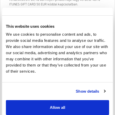
ITUNES GIFT CARD 50 EUR kóddal kapcsolatban.
Könnyen követhető, 3 lépésből álló vásárlási rendszerünk nem
tartalmaz bosszantó űrlapokat vagy kérdőíveket, amelyeket ki kell
tölteni, és csak egy e-mail címre és egy érvényes fizetési módra
This website uses cookies
van szükség, így gyors és egyszerű a ITUNES GIFT CARD 50 EUR
való megvásárlása a livecards.net webhelyről.
We use cookies to personalise content and ads, to
provide social media features and to analyse our traffic.
We also share information about your use of our site with
Így működik a Livecards.neten
our social media, advertising and analytics partners who
may combine it with other information that you’ve
Jogi nyilatkozat
Új vagy a Livecards.net-en? A digitális kódok vásárlása gyors és
provided to them or that they’ve collected from your use
egyszerű:
of their services.
Az
előrendelhető
termékeket a megjelölt megjelenési
dátum előtt vagy a megadott időpontban szállítjuk ki, míg a
Írja meg a véleményét
5/5
10
Vélemények
raktáron lévő termékeket a biztonsági ellenőrzésekig
azonnal kézbesítjük.
A kereskedelmi célúnak tekintett vásárlásokat nem
Show details
fogadjuk el.
Lucia
23-08-2025
Ön csak digitális terméket vásárol.
Adott Star:
5/5
További információért tekintse meg
GYIK
-ünket.
Allow all
Ha bármilyen problémát tapasztal a vásárlás során, kérjük,
értesítsen bennünket a
Kapcsolatfelvételi űrlapunk
Semmi gond nem volt, azonnal feltöltődött az iTunes-tárcám.