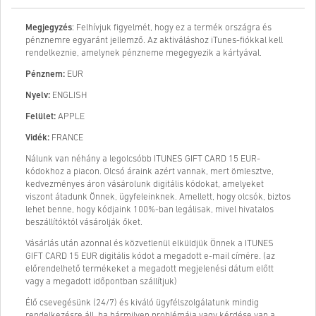
Megjegyzés
: Felhívjuk figyelmét, hogy ez a termék országra és
pénznemre egyaránt jellemző. Az aktiváláshoz iTunes-fiókkal kell
rendelkeznie, amelynek pénzneme megegyezik a kártyával.
Pénznem:
EUR
Nyelv:
ENGLISH
Felület:
APPLE
Vidék:
FRANCE
Nálunk van néhány a legolcsóbb ITUNES GIFT CARD 15 EUR-
kódokhoz a piacon. Olcsó áraink azért vannak, mert ömlesztve,
kedvezményes áron vásárolunk digitális kódokat, amelyeket
viszont átadunk Önnek, ügyfeleinknek. Amellett, hogy olcsók, biztos
lehet benne, hogy kódjaink 100%-ban legálisak, mivel hivatalos
beszállítóktól vásárolják őket.
Vásárlás után azonnal és közvetlenül elküldjük Önnek a ITUNES
GIFT CARD 15 EUR digitális kódot a megadott e-mail címére. (az
előrendelhető termékeket a megadott megjelenési dátum előtt
vagy a megadott időpontban szállítjuk)
Élő csevegésünk (24/7) és kiváló ügyfélszolgálatunk mindig
rendelkezésre áll, ha bármilyen problémája vagy kérdése van a