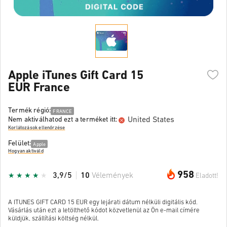
Apple iTunes Gift Card 15
EUR France
Termék régió:
FRANCE
United States
Nem aktiválhatod ezt a terméket itt:
Korlátozások ellenőrzése
Felület:
Apple
Hogyan aktiváld
958
3,9/5
10
Vélemények
Eladott!
A ITUNES GIFT CARD 15 EUR egy lejárati dátum nélküli digitális kód.
Vásárlás után ezt a letölthető kódot közvetlenül az Ön e-mail címére
küldjük, szállítási költség nélkül.