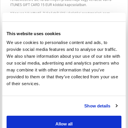
ITUNES GIFT CARD 15 EUR kóddal kapcsolatban.
Könnyen követhető, 3 lépésből álló vásárlási rendszerünk nem
tartalmaz bosszantó űrlapokat vagy kérdőíveket, amelyeket ki kell
tölteni, és csak egy e-mail címre és egy érvényes fizetési módra
van szükség, így gyors és egyszerű a ITUNES GIFT CARD 15 EUR
This website uses cookies
való megvásárlása a livecards.net webhelyről.
We use cookies to personalise content and ads, to
provide social media features and to analyse our traffic.
Így működik a Livecards.neten
We also share information about your use of our site with
our social media, advertising and analytics partners who
Jogi nyilatkozat
Új vagy a Livecards.net-en? A digitális kódok vásárlása gyors és
may combine it with other information that you’ve
egyszerű:
provided to them or that they’ve collected from your use
Az
előrendelhető
termékeket a megjelölt megjelenési
of their services.
dátum előtt vagy a megadott időpontban szállítjuk ki, míg a
Írja meg a véleményét
3,9/5
10
Vélemények
raktáron lévő termékeket a biztonsági ellenőrzésekig
azonnal kézbesítjük.
A kereskedelmi célúnak tekintett vásárlásokat nem
Show details
fogadjuk el.
Camille
23-08-2025
Ön csak digitális terméket vásárol.
Adott Star:
4/5
További információért tekintse meg
GYIK
-ünket.
Ha bármilyen problémát tapasztal a vásárlás során, kérjük,
Allow all
értesítsen bennünket a
Kapcsolatfelvételi űrlapunk
A kód gyorsan megérkezett és gond nélkül működött a francia