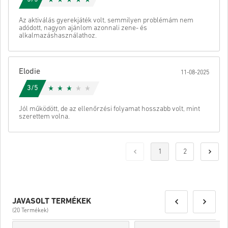
Az aktiválás gyerekjáték volt, semmilyen problémám nem
adódott, nagyon ajánlom azonnali zene- és
alkalmazáshasználathoz.
Elodie
11-08-2025
3/5
Jól működött, de az ellenőrzési folyamat hosszabb volt, mint
szerettem volna.
1
2
JAVASOLT TERMÉKEK
(20 Termékek)