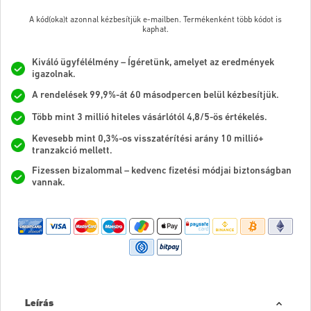
A kód(oka)t azonnal kézbesítjük e-mailben. Termékenként több kódot is
kaphat.
Kiváló ügyfélélmény – Ígéretünk, amelyet az eredmények
igazolnak.
A rendelések 99,9%-át 60 másodpercen belül kézbesítjük.
Több mint 3 millió hiteles vásárlótól 4,8/5-ös értékelés.
Kevesebb mint 0,3%-os visszatérítési arány 10 millió+
tranzakció mellett.
Fizessen bizalommal – kedvenc fizetési módjai biztonságban
vannak.
Leírás