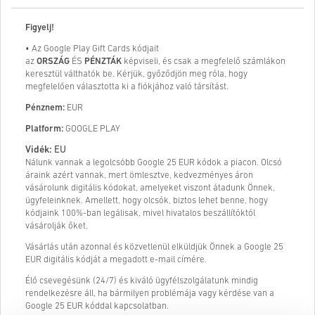
Figyelj!
• Az Google Play Gift Cards kódjait
az
ORSZÁG
ÉS
PÉNZTÁK
képviseli, és csak a megfelelő számlákon
keresztül válthatók be. Kérjük, győződjön meg róla, hogy
megfelelően választotta ki a fiókjához való társítást.
Pénznem:
EUR
Platform:
GOOGLE PLAY
Vidék:
EU
Nálunk vannak a legolcsóbb Google 25 EUR kódok a piacon. Olcsó
áraink azért vannak, mert ömlesztve, kedvezményes áron
vásárolunk digitális kódokat, amelyeket viszont átadunk Önnek,
ügyfeleinknek. Amellett, hogy olcsók, biztos lehet benne, hogy
kódjaink 100%-ban legálisak, mivel hivatalos beszállítóktól
vásárolják őket.
Vásárlás után azonnal és közvetlenül elküldjük Önnek a Google 25
EUR digitális kódját a megadott e-mail címére.
Élő csevegésünk (24/7) és kiváló ügyfélszolgálatunk mindig
rendelkezésre áll, ha bármilyen problémája vagy kérdése van a
Google 25 EUR kóddal kapcsolatban.