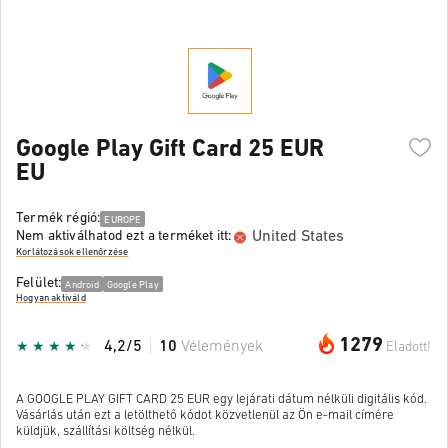
Google Play Gift Card 25 EUR
EU
Termék régió:
EUROPE
United States
Nem aktiválhatod ezt a terméket itt:
Korlátozások ellenőrzése
Felület:
Android
Google Play
Hogyan aktiváld
1279
4,2/5
10
Vélemények
Eladott!
A GOOGLE PLAY GIFT CARD 25 EUR egy lejárati dátum nélküli digitális kód.
Vásárlás után ezt a letölthető kódot közvetlenül az Ön e-mail címére
küldjük, szállítási költség nélkül.