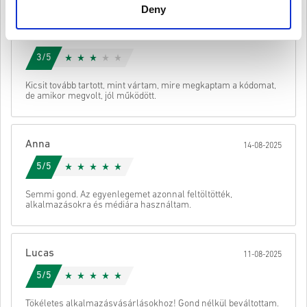
Deny
ezért eredetiek.
Ezeknek a kódoknak nincs lejárati dátumuk.
Sophie
Letölthető tartalom vagy DLC-termékek – A kiegészítővel
17-08-2025
való játékhoz rendelkezned kell az eredeti játékkal.
Nézd meg a gyors útmutatót fent, vagy kövesd az alábbi lépéseket
3/5
Egyes termékekhez több kódot is kaphat.
👇
Küld
Megszünteti
Kicsit tovább tartott, mint vártam, mire megkaptam a kódomat,
• Válaszd ki a terméket
de amikor megvolt, jól működött.
• Add meg az e-mail címed
• Válaszd ki a kívánt fizetési módot
• Fejezd be a rendelést
Anna
14-08-2025
Ezután kapsz egy e-mailt egy biztonságos linkkel a kódod
eléréséhez.
5/5
Semmi gond. Az egyenlegemet azonnal feltöltötték,
alkalmazásokra és médiára használtam.
Lucas
11-08-2025
5/5
Tökéletes alkalmazásvásárlásokhoz! Gond nélkül beváltottam.