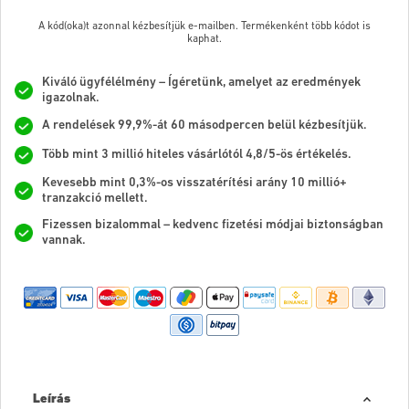
A kód(oka)t azonnal kézbesítjük e-mailben. Termékenként több kódot is
kaphat.
Kiváló ügyfélélmény – Ígéretünk, amelyet az eredmények
igazolnak.
A rendelések 99,9%-át 60 másodpercen belül kézbesítjük.
Több mint 3 millió hiteles vásárlótól 4,8/5-ös értékelés.
Kevesebb mint 0,3%-os visszatérítési arány 10 millió+
tranzakció mellett.
Fizessen bizalommal – kedvenc fizetési módjai biztonságban
vannak.
Leírás