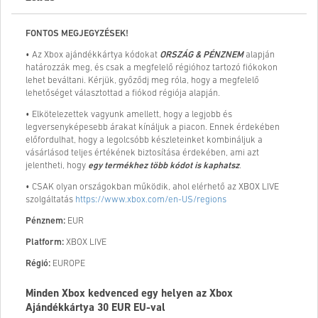
FONTOS MEGJEGYZÉSEK!
• Az Xbox ajándékkártya kódokat
ORSZÁG & PÉNZNEM
alapján
határozzák meg, és csak a megfelelő régióhoz tartozó fiókokon
lehet beváltani. Kérjük, győződj meg róla, hogy a megfelelő
lehetőséget választottad a fiókod régiója alapján.
• Elkötelezettek vagyunk amellett, hogy a legjobb és
legversenyképesebb árakat kínáljuk a piacon. Ennek érdekében
előfordulhat, hogy a legolcsóbb készleteinket kombináljuk a
vásárlásod teljes értékének biztosítása érdekében, ami azt
jelentheti, hogy
egy termékhez több kódot is kaphatsz
.
• CSAK olyan országokban működik, ahol elérhető az XBOX LIVE
szolgáltatás
https://www.xbox.com/en-US/regions
Pénznem:
EUR
Platform:
XBOX LIVE
Régió:
EUROPE
Minden Xbox kedvenced egy helyen az Xbox
Ajándékkártya
30
EUR EU-val