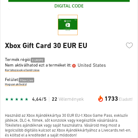
Xbox Gift Card 30 EUR EU
Termék régió:
EUROPE
United States
Nem aktiválhatod ezt a terméket itt:
Korlátozások ellenőrzése
Felület:
Xbox Live
Hogyan aktiváld
1733
4,64/5
22
Vélemények
Eladott!
Használd az Xbox Ajándékkártya 30 EUR EU-t Xbox Game Pass, exkluzív
játékok, DLC-k, filmek, sőt konzolok vagy kiegészítők vásárlására.
Tökéletes ajándéknak vagy saját használatra. Vásárold meg most a
legolcsóbb digitális kulcsot az Xbox Ajándékkártyához a Livecards.net-en,
és költsd el a kreditedet a saját módodon!