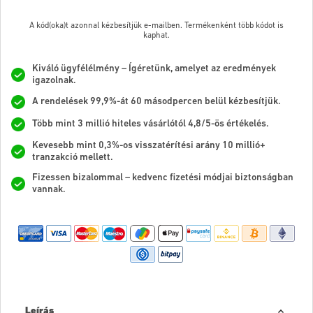
A kód(oka)t azonnal kézbesítjük e-mailben. Termékenként több kódot is
kaphat.
Kiváló ügyfélélmény – Ígéretünk, amelyet az eredmények
igazolnak.
A rendelések 99,9%-át 60 másodpercen belül kézbesítjük.
Több mint 3 millió hiteles vásárlótól 4,8/5-ös értékelés.
Kevesebb mint 0,3%-os visszatérítési arány 10 millió+
tranzakció mellett.
Fizessen bizalommal – kedvenc fizetési módjai biztonságban
vannak.
Leírás