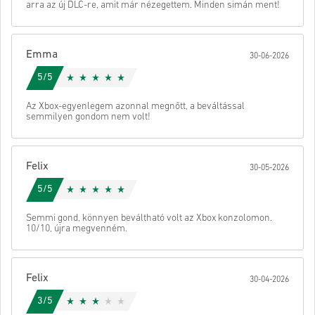
arra az új DLC-re, amit már nézegettem. Minden simán ment!
segítségével.
Ezeket a letölthető kódokat a játék fejlesztője készítette,
ezért eredetiek.
Ezeknek a kódoknak nincs lejárati dátumuk.
Emma
Letölthető tartalom vagy DLC-termékek – A kiegészítővel
30-06-2026
való játékhoz rendelkezned kell az eredeti játékkal.
Nézd meg a gyors útmutatót fent, vagy kövesd az alábbi lépéseket
5/5
Egyes termékekhez több kódot is kaphat.
👇
Küld
Megszünteti
Az Xbox-egyenlegem azonnal megnőtt, a beváltással
• Válaszd ki a terméket
semmilyen gondom nem volt!
• Add meg az e-mail címed
• Válaszd ki a kívánt fizetési módot
• Fejezd be a rendelést
Felix
30-05-2026
Ezután kapsz egy e-mailt egy biztonságos linkkel a kódod
eléréséhez.
5/5
Semmi gond, könnyen beváltható volt az Xbox konzolomon.
10/10, újra megvenném.
Felix
30-04-2026
3/5