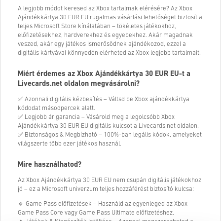
A legjobb módot keresed az Xbox tartalmak elérésére? Az Xbox
Ajándékkártya
30
EUR EU rugalmas vásárlási lehetőséget biztosít a
teljes Microsoft Store kínálatában – tökéletes játékokhoz,
előfizetésekhez, hardverekhez és egyebekhez. Akár magadnak
veszed, akár egy játékos ismerősödnek ajándékozod, ezzel a
digitális kártyával könnyedén elérheted az Xbox legjobb tartalmait.
Miért érdemes az Xbox Ajándékkártya
30
EUR EU-t a
Livecards.net oldalon megvásárolni?
✅ Azonnali digitális kézbesítés – Váltsd be Xbox ajándékkártya
kódodat másodpercek alatt.
✅ Legjobb ár garancia – Vásárold meg a legolcsóbb Xbox
Ajándékkártya
30
EUR EU digitális kulcsot a Livecards.net oldalon.
✅ Biztonságos & Megbízható – 100%-ban legális kódok, amelyeket
világszerte több ezer játékos használ.
Mire használhatod?
Az Xbox Ajándékkártya
30
EUR EU nem csupán digitális játékokhoz
jó – ez a Microsoft univerzum teljes hozzáférést biztosító kulcsa:
🔹 Game Pass előfizetések – Használd az egyenleged az Xbox
Game Pass Core vagy Game Pass Ultimate előfizetéshez.