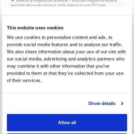
🔹 Játékok & Kiegészítők letöltése – Azonnal megszerezheted a
legújabb Xbox exkluzívokat, indie játékokat vagy DLC-ket.
🔹 Filmek & TV-műsorok vásárlása – Bérelj vagy vásárolj a
legnagyobb kasszasikerek közül.
🔹 Hardver & Kiegészítők beszerzése – Használd az egyenleged
This website uses cookies
konzolokra, kontrollerekre, fejhallgatókra és egyebekre.
We use cookies to personalise content and ads, to
Tökéletes ajándék
provide social media features and to analyse our traffic.
Meg szeretnél lepni egy barátot vagy családtagot?
We also share information about your use of our site with
our social media, advertising and analytics partners who
Egyszerűen válaszd ki az összeget, személyre szabhatod egy
dizájnnal és üzenettel, majd küldheted e-mailben vagy
may combine it with other information that you’ve
kinyomtathatod. Ez egy gyors, rugalmas és figyelmes ajándék –
provided to them or that they’ve collected from your use
tökéletes születésnapokra, ünnepekre vagy bármilyen alkalomra.
of their services.
Hogyan válthatod be az Xbox Ajándékkártya
30
EUR EU-
t:
1. Jelentkezz be Microsoft/Xbox fiókodba
Show details
2. Nyisd meg a Microsoft Store-t vagy használd az Xbox konzolodat
3. Válaszd a „Kód beváltása” opciót, és írd be a 25 karakteres kódot
4. Kész! Az egyenleged azonnal frissül
Allow all
Vásárold meg az Xbox Ajándékkártya
30
EUR EU-t még