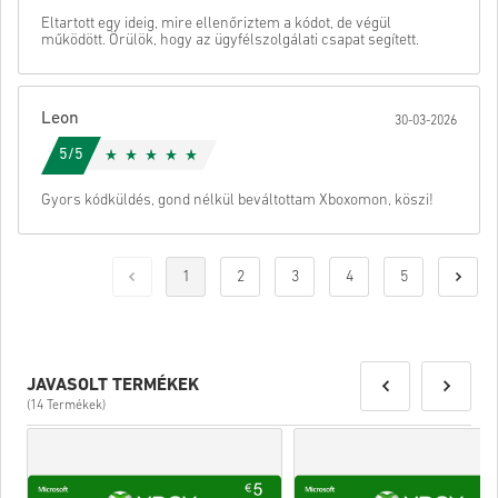
Eltartott egy ideig, mire ellenőriztem a kódot, de végül
működött. Örülök, hogy az ügyfélszolgálati csapat segített.
Leon
30-03-2026
5/5
Gyors kódküldés, gond nélkül beváltottam Xboxomon, köszi!
1
2
3
4
5
JAVASOLT TERMÉKEK
(14 Termékek)