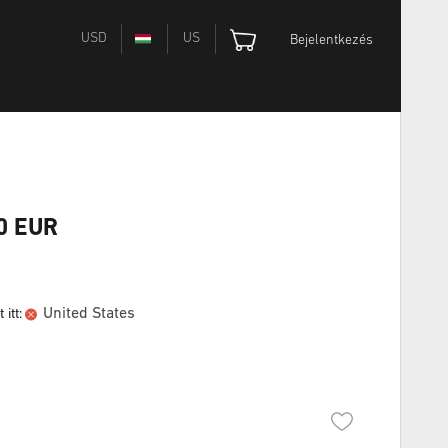
USD
US
Bejelentkezés
50 EUR
United States
itt: