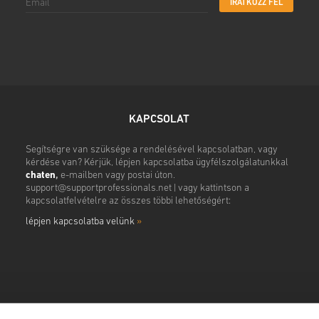
IRATKOZZ FEL
KAPCSOLAT
Segítségre van szüksége a rendelésével kapcsolatban, vagy
kérdése van? Kérjük, lépjen kapcsolatba ügyfélszolgálatunkkal
chaten
,
e-mailben vagy postai úton.
support@supportprofessionals.net
| vagy kattintson a
kapcsolatfelvételre az összes többi lehetőségért:
lépjen kapcsolatba velünk
»