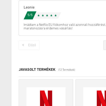
Leonie
5/5
Imádtam a Netflix EU fiókomhoz való azonnali hozzáférést, 
maratonozásra érdemes vásárlás!
Előző
JAVASOLT TERMÉKEK
(12 Termékek)