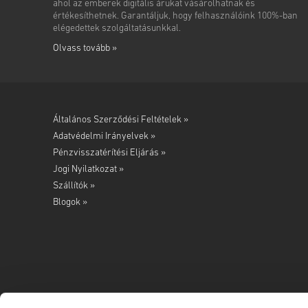
ahol az emberek digitális árukat vásárolhatnak és
értékesíthetnek. Garantáljuk, hogy felhasználóink 100%-ban
elégedettek szolgáltatásunkkal.
Olvass tovább »
Általános Szerződési Feltételek »
Adatvédelmi Irányelvek »
Pénzvisszatérítési Eljárás »
Jogi Nyilatkozat »
Szállítók »
Blogok »