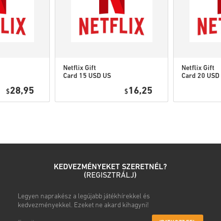
Netflix Gift
Netflix Gift
Card 15 USD US
Card 20 USD
28,95
16,25
$
$
KEDVEZMÉNYEKET SZERETNÉL?
(
REGISZTRÁLJ
)
Legyen naprakész a legújabb játékhírekkel és
kedvezményekkel. Ezeket ne akard kihagyni!