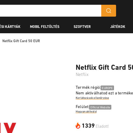
ÉSI KÁRTYÁK
MOBIL FELTÖLTÉS
SZOFTVER
JÁTÉKOK
Netflix Gift Card 50 EUR
Netflix Gift Card 
Netflix
Termék régió:
EUROPE
Nem aktiválhatod ezt a terméket 
Korlátozások ellenőrzése
Felület:
Official Website
Hogyan aktiváld
1339
Eladott!