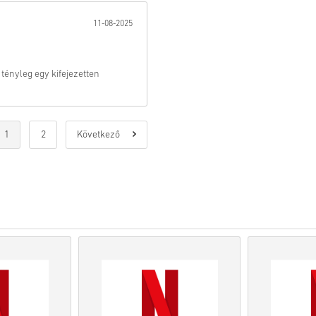
11-08-2025
Nézd meg a gyors útmutatót fe
tényleg egy kifejezetten
• Válaszd ki a terméket
• Add meg az e-mail címed
• Válaszd ki a kívánt fizetési
1
2
Következő
• Fejezd be a rendelést
Ezután kapsz egy e-mailt egy