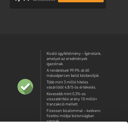
345 VÉLEMÉNYEK
Kiváló ügyfélélmény – Ígéretünk,
amelyet az eredmények
igazolnak.
A rendelések 99,9%-át 60
másodpercen belül kézbesítjük.
Több mint 3 millió hiteles
vásárlótól 4,8/5-ös értékelés.
Kevesebb mint 0,3%-os
visszatérítési arány 10 millió+
tranzakció mellett.
Fizessen bizalommal – kedvenc
fizetési módjai biztonságban
vannak.