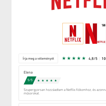
Írja meg a véleményét
4,8/5
1
Adott Star
Elena
5/5
Szupergyorsan hozzáadtam a Netflix-fiókomhoz, és azonna
műsorokat.