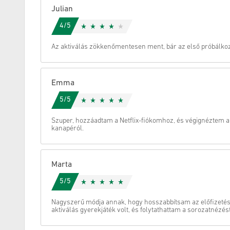
Julian
Megszünteti
4/5
Az aktiválás zökkenőmentesen ment, bár az első próbálkoz
Emma
5/5
Szuper, hozzáadtam a Netflix-fiókomhoz, és végignéztem an
kanapéról.
Marta
5/5
Nagyszerű módja annak, hogy hosszabbítsam az előfizetése
aktiválás gyerekjáték volt, és folytathattam a sorozatnézés