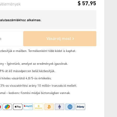
$
57,95
Vélemények
a
Vásárolj most
ézbesítjük e-mailben. Termékenként több kódot is kaphat.
ény – Ígéretünk, amelyet az eredmények igazolnak.
9%-át 60 másodpercen belül kézbesítjük.
ó hiteles vásárlótól 4,8/5-ös értékelés.
3%-os visszatérítési arány 10 millió+ tranzakció mellett.
mal – kedvenc fizetési módjai biztonságban vannak.