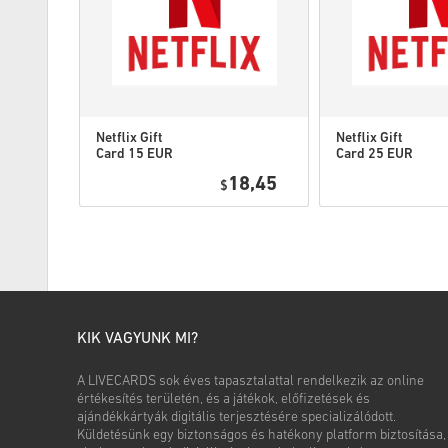
Netflix Gift
Netflix Gift
Card 15 EUR
Card 25 EUR
2,95
18,45
$
KIK VAGYUNK MI?
A LIVECARDS sok éves tapasztalattal rendelkezik az online
értékesítés területén, és a játékok, előfizetések és
ajándékkártyák digitális terjesztésére specializálódott.
Küldetésünk egy biztonságos és hatékony platform biztosítása,