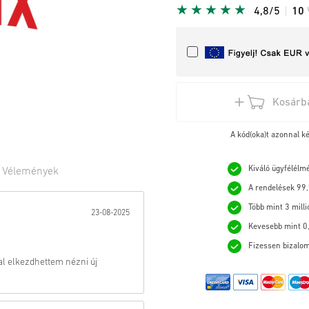
4,8/5
10
Kosárb
A kód(oka)t azonnal k
Kiváló ügyfélélm
0
Vélemények
A rendelések 99,
:
Több mint 3 milli
23-08-2025
Kevesebb mint 0,
Fizessen bizalom
l elkezdhettem nézni új