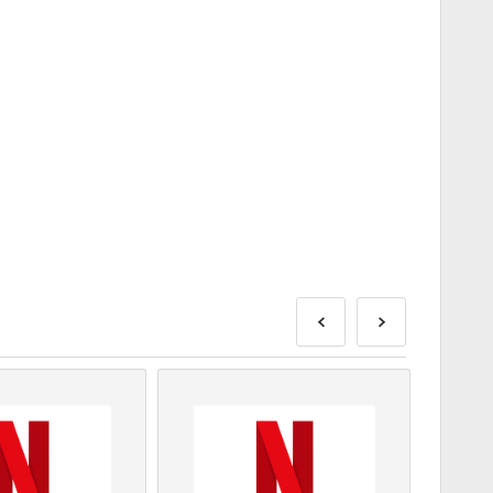
nt, vagy kövesd az alábbi lépéseket 👇
 módot
 biztonságos linkkel a kódod eléréséhez.