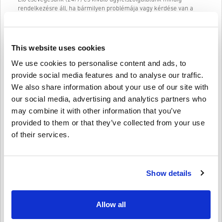
rendelkezésre áll, ha bármilyen problémája vagy kérdése van a
LEAGUE OF LEGENDS GAME CARD 10 EUR kóddal kapcsolatban.
Könnyen követhető, 3 lépésből álló vásárlási rendszerünk nem
tartalmaz bosszantó űrlapokat vagy kérdőíveket, amelyeket ki kell
This website uses cookies
tölteni, és csak egy e-mail címre és egy érvényes fizetési módra
van szükség, így gyors és egyszerű a LEAGUE OF LEGENDS GAME
We use cookies to personalise content and ads, to
CARD 10 EUR való megvásárlása a livecards.net webhelyről.
provide social media features and to analyse our traffic.
We also share information about your use of our site with
our social media, advertising and analytics partners who
Így működik a Livecards.neten
may combine it with other information that you’ve
provided to them or that they’ve collected from your use
Jogi nyilatkozat
Új vagy a Livecards.net-en? A digitális kódok vásárlása gyors és
of their services.
egyszerű:
Az
előrendelhető
termékeket a megjelölt megjelenési
dátum előtt vagy a megadott időpontban szállítjuk ki, míg a
Írja meg a véleményét
4,3/5
10
Vélemények
raktáron lévő termékeket a biztonsági ellenőrzésekig
Show details
azonnal kézbesítjük.
A kereskedelmi célúnak tekintett vásárlásokat nem
fogadjuk el.
Lukas
17-08-2025
Ön csak digitális terméket vásárol.
Allow all
Adott Star:
4/5
További információért tekintse meg
GYIK
-ünket.
Ha bármilyen problémát tapasztal a vásárlás során, kérjük,