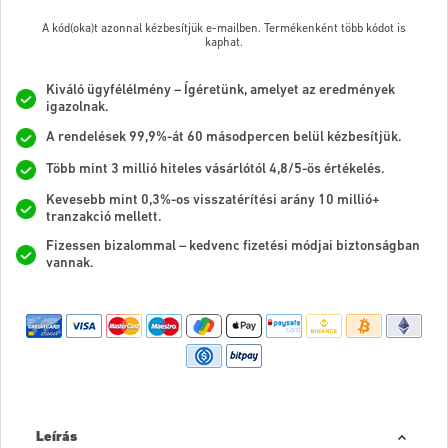
A kód(oka)t azonnal kézbesítjük e-mailben. Termékenként több kódot is
kaphat.
Kiváló ügyfélélmény – Ígéretünk, amelyet az eredmények
igazolnak.
A rendelések 99,9%-át 60 másodpercen belül kézbesítjük.
Több mint 3 millió hiteles vásárlótól 4,8/5-ös értékelés.
Kevesebb mint 0,3%-os visszatérítési arány 10 millió+
tranzakció mellett.
Fizessen bizalommal – kedvenc fizetési módjai biztonságban
vannak.
Leírás