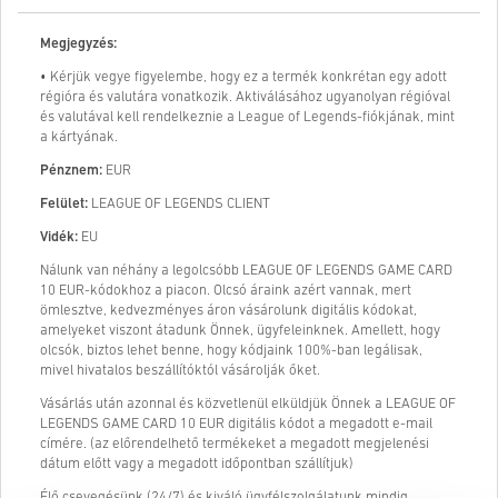
Megjegyzés:
• Kérjük vegye figyelembe, hogy ez a termék konkrétan egy adott
régióra és valutára vonatkozik. Aktiválásához ugyanolyan régióval
és valutával kell rendelkeznie a League of Legends-fiókjának, mint
a kártyának.
Pénznem:
EUR
Felület:
LEAGUE OF LEGENDS CLIENT
Vidék:
EU
Nálunk van néhány a legolcsóbb LEAGUE OF LEGENDS GAME CARD
10 EUR-kódokhoz a piacon. Olcsó áraink azért vannak, mert
ömlesztve, kedvezményes áron vásárolunk digitális kódokat,
amelyeket viszont átadunk Önnek, ügyfeleinknek. Amellett, hogy
olcsók, biztos lehet benne, hogy kódjaink 100%-ban legálisak,
mivel hivatalos beszállítóktól vásárolják őket.
Vásárlás után azonnal és közvetlenül elküldjük Önnek a LEAGUE OF
LEGENDS GAME CARD 10 EUR digitális kódot a megadott e-mail
címére. (az előrendelhető termékeket a megadott megjelenési
dátum előtt vagy a megadott időpontban szállítjuk)
Élő csevegésünk (24/7) és kiváló ügyfélszolgálatunk mindig