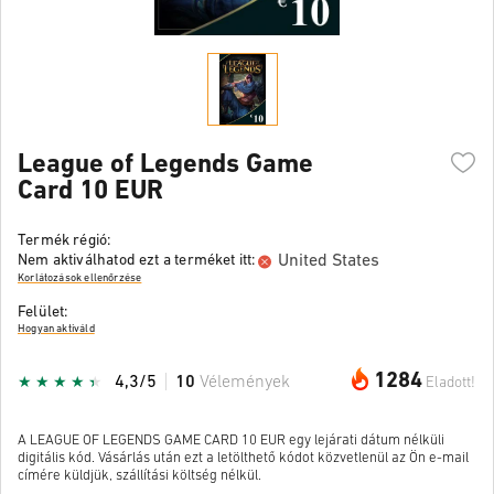
League of Legends Game
Card 10 EUR
Termék régió:
United States
Nem aktiválhatod ezt a terméket itt:
Korlátozások ellenőrzése
Felület:
Hogyan aktiváld
1284
4,3/5
10
Vélemények
Eladott!
A LEAGUE OF LEGENDS GAME CARD 10 EUR egy lejárati dátum nélküli
digitális kód. Vásárlás után ezt a letölthető kódot közvetlenül az Ön e-mail
címére küldjük, szállítási költség nélkül.