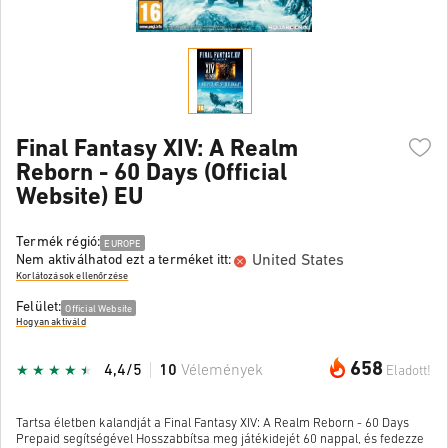
Final Fantasy XIV: A Realm
Reborn - 60 Days (Official
Website) EU
Termék régió:
EUROPE
United States
Nem aktiválhatod ezt a terméket itt:
Korlátozások ellenőrzése
Felület:
Official Website
Hogyan aktiváld
658
4,4/5
10
Vélemények
Eladott!
Tartsa életben kalandját a Final Fantasy XIV: A Realm Reborn - 60 Days
Prepaid segítségével Hosszabbítsa meg játékidejét 60 nappal, és fedezze