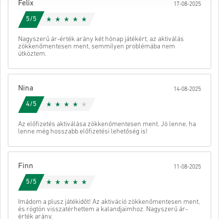
fogadjuk el.
Felix
17-08-2025
Ön csak digitális terméket vásárol.
Adott Star:
5/5
További információért tekintse meg
GYIK
-ünket.
Ha bármilyen problémát tapasztal a vásárlás során, kérjük,
értesítsen bennünket a
Kapcsolatfelvételi űrlapunk
Nagyszerű ár-érték arány két hónap játékért, az aktiválás
zökkenőmentesen ment, semmilyen problémába nem
segítségével.
ütköztem.
Ezeket a letölthető kódokat a játék fejlesztője készítette,
ezért eredetiek.
Ezeknek a kódoknak nincs lejárati dátumuk.
Letölthető tartalom vagy DLC-termékek – A kiegészítővel
Nina
14-08-2025
való játékhoz rendelkezned kell az eredeti játékkal.
Nézd meg a gyors útmutatót fent, vagy kövesd az alábbi lépéseket
Egyes termékekhez több kódot is kaphat.
👇
4/5
Küld
Megszünteti
• Válaszd ki a terméket
Az előfizetés aktiválása zökkenőmentesen ment. Jó lenne, ha
• Add meg az e-mail címed
lenne még hosszabb előfizetési lehetőség is!
• Válaszd ki a kívánt fizetési módot
• Fejezd be a rendelést
Ezután kapsz egy e-mailt egy biztonságos linkkel a kódod
Finn
11-08-2025
eléréséhez.
5/5
Imádom a plusz játékidőt! Az aktiváció zökkenőmentesen ment,
és rögtön visszatérhettem a kalandjaimhoz. Nagyszerű ár-
érték arány.