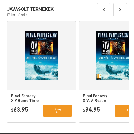
JAVASOLT TERMÉKEK
(7 Termékek)
Final Fantasy
Final Fantasy
XIV Game Time
XIV: A Realm
Card - 120 Days
Reborn - 180
63,95
94,95
(S.ENIX) EU
$
Days (Official
$
Website) EU