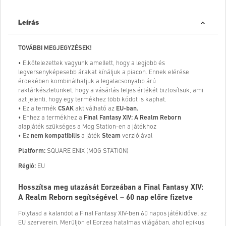
Leírás
TOVÁBBI MEGJEGYZÉSEK!
• Elkötelezettek vagyunk amellett, hogy a legjobb és
legversenyképesebb árakat kínáljuk a piacon. Ennek elérése
érdekében kombinálhatjuk a legalacsonyabb árú
raktárkészletünket, hogy a vásárlás teljes értékét biztosítsuk, ami
azt jelenti, hogy egy termékhez több kódot is kaphat.
• Ez a termék
CSAK
aktiválható az
EU-ban.
• Ehhez a termékhez a
Final Fantasy XIV: A Realm Reborn
alapjáték szükséges a Mog Station-en a játékhoz
• Ez
nem kompatibilis
a játék
Steam
verziójával
Platform:
SQUARE ENIX (MOG STATION)
Régió:
EU
Hosszítsa meg utazását Eorzeában a Final Fantasy XIV:
A Realm Reborn segítségével – 60 nap előre fizetve
Folytasd a kalandot a Final Fantasy XIV-ben 60 napos játékidővel az
EU szerverein. Merüljön el Eorzea hatalmas világában, ahol epikus