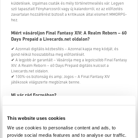
küldetések, izgalmas csaták és mély történetmesélés vár. Legyen
szó tapasztalt Fényharcosról vagy új kalandorról, ez az előfizetés
zavartalan hozzáférést biztosít a kritikusok által elismert MMORPG-
hez.
Miért vásároljon Final Fantasy XIV: A Realm Reborn – 60
Days Prepaid a Livecards.net oldalon?
✔ Azonnali digitális kézbesítés – Azonnal kapja meg kódját, és
gond nélkül hosszabbítsa meg előfizetését.
✔ A legjobb ár garantált – Vásárolja meg a legolcsóbb Final Fantasy
XIV: A Realm Reborn – 60 Days Prepaid digitális kulcsot a
Livecards.net oldalon.
✔ 100%-os biztonság és amp; Jogos – A Final Fantasy XIV
játékosok világszerte megbíznak benne.
Mi vár rád Eorzeában?
🔹 Epic Storyline & Expanzív világ – Tapasztaljon meg egy
folyamatosan fejlődő, kalandokkal és rejtélyekkel teli mesét.
🔹 Magával ragadó MMORPG játékmenet – Csatlakozz több ezer
This website uses cookies
játékoshoz csatákban, kazamatákban és küldetésekben.
We use cookies to personalise content and ads, to
🔹 Rugalmas osztályrendszer – Válts 18 egyedi osztály között
egyszerűen fegyvercserével.
provide social media features and to analyse our traffic.