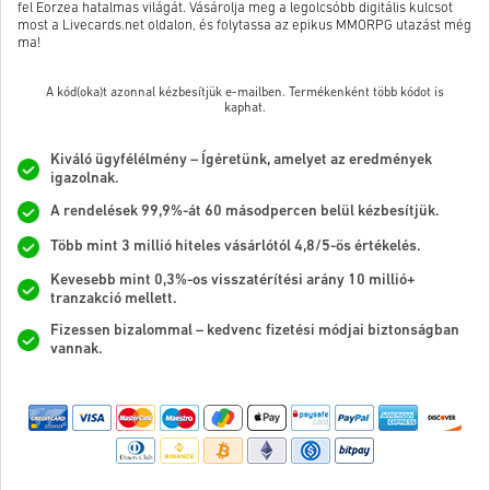
fel Eorzea hatalmas világát. Vásárolja meg a legolcsóbb digitális kulcsot
most a Livecards.net oldalon, és folytassa az epikus MMORPG utazást még
ma!
A kód(oka)t azonnal kézbesítjük e-mailben. Termékenként több kódot is
kaphat.
Kiváló ügyfélélmény – Ígéretünk, amelyet az eredmények
igazolnak.
A rendelések 99,9%-át 60 másodpercen belül kézbesítjük.
Több mint 3 millió hiteles vásárlótól 4,8/5-ös értékelés.
Kevesebb mint 0,3%-os visszatérítési arány 10 millió+
tranzakció mellett.
Fizessen bizalommal – kedvenc fizetési módjai biztonságban
vannak.