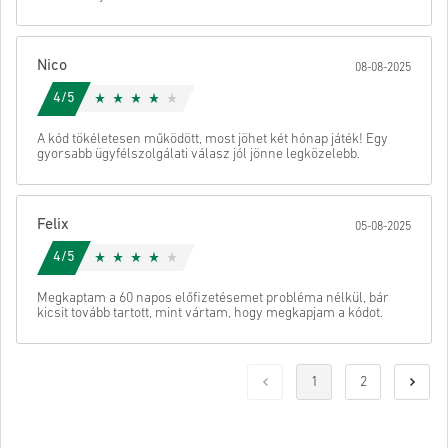
Nico
08-08-2025
4/5
A kód tökéletesen működött, most jöhet két hónap játék! Egy
gyorsabb ügyfélszolgálati válasz jól jönne legközelebb.
Felix
05-08-2025
4/5
Megkaptam a 60 napos előfizetésemet probléma nélkül, bár
kicsit tovább tartott, mint vártam, hogy megkapjam a kódot.
1
2