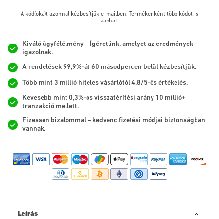
A kód(oka)t azonnal kézbesítjük e-mailben. Termékenként több kódot is
kaphat.
Kiváló ügyfélélmény – Ígéretünk, amelyet az eredmények
igazolnak.
A rendelések 99,9%-át 60 másodpercen belül kézbesítjük.
Több mint 3 millió hiteles vásárlótól 4,8/5-ös értékelés.
Kevesebb mint 0,3%-os visszatérítési arány 10 millió+
tranzakció mellett.
Fizessen bizalommal – kedvenc fizetési módjai biztonságban
vannak.
Leírás