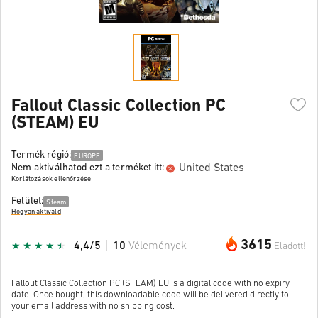
Fallout Classic Collection PC
(STEAM) EU
Termék régió:
EUROPE
United States
Nem aktiválhatod ezt a terméket itt:
Korlátozások ellenőrzése
Felület:
Steam
Hogyan aktiváld
3615
4,4/5
10
Vélemények
Eladott!
Fallout Classic Collection PC (STEAM) EU is a digital code with no expiry
date. Once bought, this downloadable code will be delivered directly to
your email address with no shipping cost.