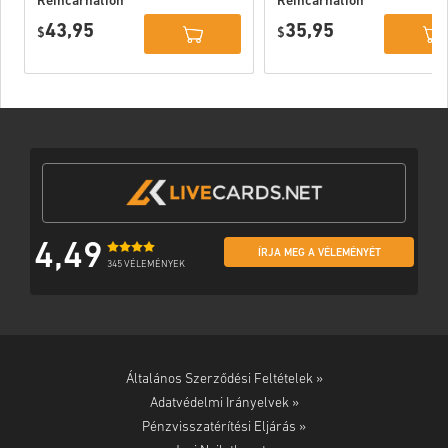
Reincarnation
Reincarnation
Deluxe Edition
PC (STEAM)
43,95
35,95
PC (STEAM)
$
$
4,49
ÍRJA MEG A VÉLEMÉNYÉT
345 VÉLEMÉNYEK
Általános Szerződési Feltételek »
Adatvédelmi Irányelvek »
Pénzvisszatérítési Eljárás »