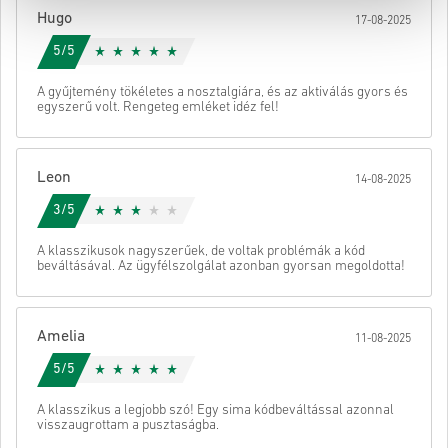
Hugo
17-08-2025
Ezután kapsz egy e-mailt egy biztonságos linkkel a kódod
eléréséhez.
5/5
A gyűjtemény tökéletes a nosztalgiára, és az aktiválás gyors és
egyszerű volt. Rengeteg emléket idéz fel!
Leon
14-08-2025
3/5
A klasszikusok nagyszerűek, de voltak problémák a kód
beváltásával. Az ügyfélszolgálat azonban gyorsan megoldotta!
Amelia
11-08-2025
5/5
A klasszikus a legjobb szó! Egy sima kódbeváltással azonnal
visszaugrottam a pusztaságba.