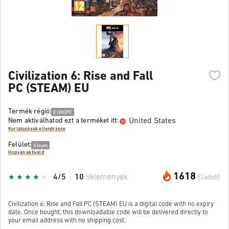
Civilization 6: Rise and Fall
PC (STEAM) EU
Termék régió:
EUROPE
United States
Nem aktiválhatod ezt a terméket itt:
Korlátozások ellenőrzése
Felület:
Steam
Hogyan aktiváld
1618
4/5
10
Vélemények
Eladott!
Civilization 6: Rise and Fall PC (STEAM) EU is a digital code with no expiry
date. Once bought, this downloadable code will be delivered directly to
your email address with no shipping cost.