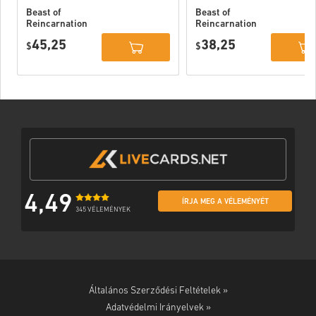
Beast of
Beast of
Reincarnation
Reincarnation
Deluxe Edition
PC (STEAM)
45,25
38,25
PC (STEAM)
$
$
4,49
ÍRJA MEG A VÉLEMÉNYÉT
345 VÉLEMÉNYEK
Általános Szerződési Feltételek »
Adatvédelmi Irányelvek »