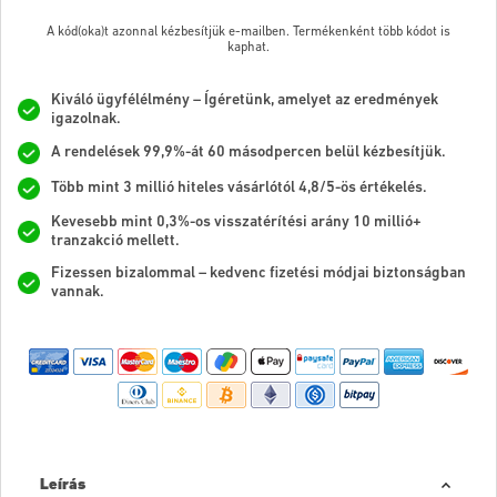
A kód(oka)t azonnal kézbesítjük e-mailben. Termékenként több kódot is
kaphat.
Kiváló ügyfélélmény – Ígéretünk, amelyet az eredmények
igazolnak.
A rendelések 99,9%-át 60 másodpercen belül kézbesítjük.
Több mint 3 millió hiteles vásárlótól 4,8/5-ös értékelés.
Kevesebb mint 0,3%-os visszatérítési arány 10 millió+
tranzakció mellett.
Fizessen bizalommal – kedvenc fizetési módjai biztonságban
vannak.
Leírás