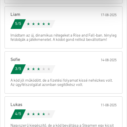
• Fejezd be a rendelést
Ezután kapsz egy e-mailt egy biztonságos linkkel a kódod
Liam
17-08-2025
eléréséhez.
5/5
Imádtam az új, dinamikus rétegeket a Rise and Fall-ban, tényleg
feldobják a játékmenetet. A kódot gond nélkül beváltottam!
Sofie
14-08-2025
3/5
A kód jól működött, de a fizetési folyamat kissé nehézkes volt.
Az ügyfélszolgálat azonban segítőkész volt.
Lukas
11-08-2025
4/5
Nagyszerű kiegészítő, de a kód beváltása a Steamen egy kicsit